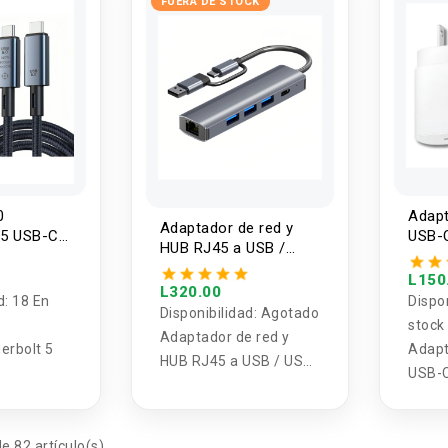
FUERA DE STOCK
0
Adapt
Adaptador de red y
 5 USB-C
USB-
HUB RJ45 a USB /
8K
USB-C
W 1.5M
L150
L320.00
d:
18 En
Dispo
Disponibilidad:
Agotado
stock
Adaptador de red y
erbolt 5
Adapt
HUB RJ45 a USB / USB-
USB-
C
e 82 artículo(s)