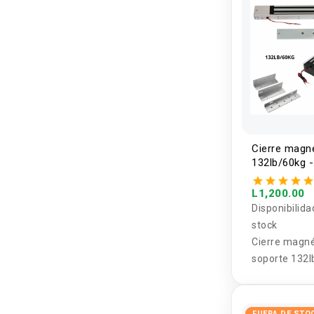
Cierre magn
132lb/60kg -
600lb/272KG
soporte
L1,200.00
Disponibilida
stock
Cierre magné
soporte 132l
600lb/272KG
FUERA DE STO