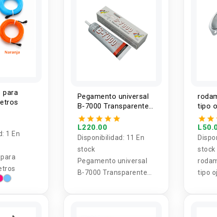
s para
Pegamento universal
rodam
metros
B-7000 Transparente
tipo 
110ml Zhanlida
L220.00
L50.
d:
1 En
Disponibilidad:
11 En
Dispo
stock
stock
 para
Pegamento universal
rodam
etros
B-7000 Transparente
tipo 
110ml Zhanlida