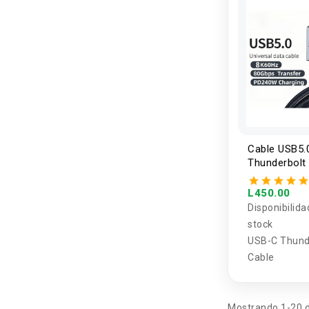
Cable USB5.
Thunderbolt
a USB-C PD 
80Gbps 240
L450.00
Disponibilida
stock
USB-C Thund
Cable
Mostrando 1-20 d