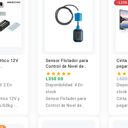
-L250
ético 12V
Sensor Flotador para
Cinta
Control de Nivel de
pegar
 /
Liquidos 3M FOSET
panta
L500
L350.00
d:
2 En
Disponibilidad:
4 En
Dispo
stock
stock
tico 12V y
Sensor Flotador para
Cinta
b/60kg -
Control de Nivel de
pegar
Liquidos 3M FOSET
panta
CK