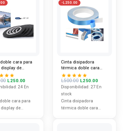
.00
-L250.00
 doble cara para
Cinta disipadora
 display de
térmica doble cara
llas de TV 10m
25m para tira LED
.00
L500.00
L250.00
L250.00
nibilidad:
24 En
Disponibilidad:
27 En
stock
 doble cara para
Cinta disipadora
 display de
térmica doble cara
llas de TV 10m
25m para tira LED