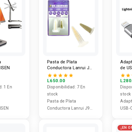
a
Pasta de Plata
Adapt
LISEN
Conductora Lanrui J9
de US
Nano
Light
L650.00
L280
d:
1 En
Disponibilidad:
7 En
Dispo
stock
stock
a
Pasta de Plata
Adapt
LISEN
Conductora Lanrui J9
USB-C
Nano
Light
¡EN O