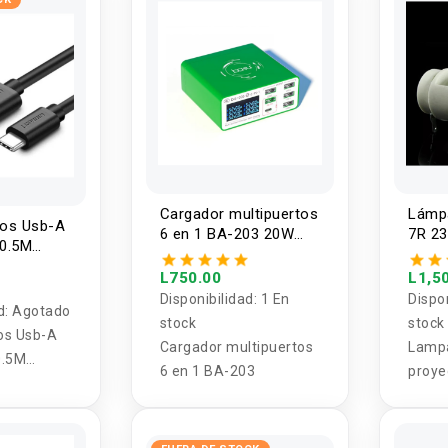
Cargador multipuertos
Lámpa
tos Usb-A
6 en 1 BA-203 20W
7R 2
 0.5M
BAKU
L750.00
L1,5
Disponibilidad:
1 En
Dispo
d:
Agotado
stock
stock
os Usb-A
Cargador multipuertos
Lampa
0.5M
6 en 1 BA-203
proye