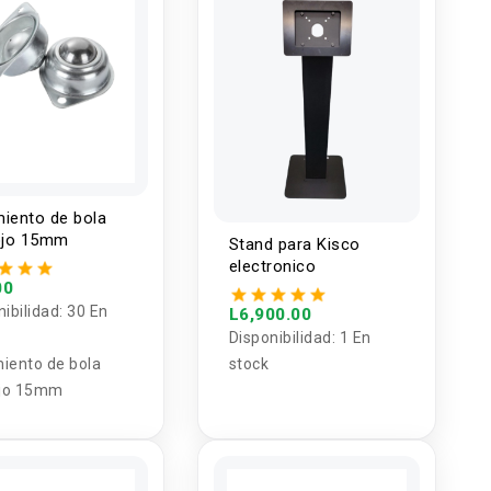
iento de bola
ojo 15mm
Stand para Kisco
electronico
00
nibilidad:
30 En
L6,900.00
Disponibilidad:
1 En
iento de bola
stock
ojo 15mm