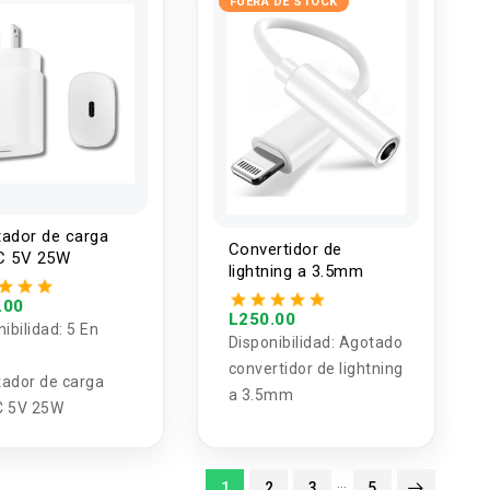
FUERA DE STOCK
ador de carga
Convertidor de
C 5V 25W
lightning a 3.5mm
.00
L250.00
nibilidad:
5 En
Disponibilidad:
Agotado
convertidor de lightning
ador de carga
a 3.5mm
C 5V 25W
…
1
2
3
5