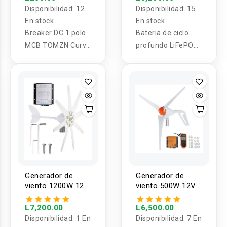
10-63A
Medidor led HQST
Disponibilidad:
12
Disponibilidad:
15
En stock
En stock
Breaker DC 1 polo
Bateria de ciclo
MCB TOMZN Curva
profundo LiFePO4
C Corriente
de 12V 100Ah
Continua 250V 10-
recargable con
63A
Medidor led HQST
Generador de
Generador de
viento 1200W 12V
viento 500W 12V
Aerogenerador
Aerogenerador 3
aspas VEVOR
L7,200.00
L6,500.00
Disponibilidad:
1 En
Disponibilidad:
7 En