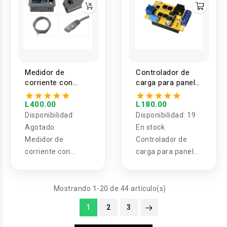
de diametro.
Medidor de
Controlador de
corriente con
carga para panel
pantalla LCD
solar 5A MPPT
L400.00
L180.00
Disponibilidad:
Disponibilidad:
19
Agotado
En stock
Medidor de
Controlador de
corriente con
carga para panel
pantalla LCD
solar 5A MPPT
Mostrando 1-20 de 44 artículo(s)
1
2
3