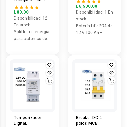
Energia DC de 1
recargable
Entrada Hembra a
L6,500.00
FEURUETC
2 Salidas Macho
L80.00
Disponibilidad:
1 En
Disponibilidad:
12
stock
En stock
Batería LiFePO4 de
Splitter de energia
12 V 100 Ah –
para sistemas de
Pequeña batería
vigilancia u otras
con BMS de 100 A,
aplicaciones.
más de 15000
ciclos profundos,
almacenamiento
de energía solar,
baterías de
fosfato de litio
para casa, motor
Temporizador
Breaker DC 2
Digital
polos MCB