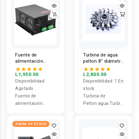
Fuente de
Turbina de agua
alimentación
pelton 8’’ diámetro
MYJG-50W
15 aspas
L1,950.00
L2,800.00
Disponibilidad:
Disponibilidad:
1 En
Agotado
stock
Fuente de
Turbina de
alimentación
Pelton agua Turbin
MYJG-50W
a, Aluminio, Micro
o Pico Hydro
FUERA DE STOCK
Generador
8 pulgadas