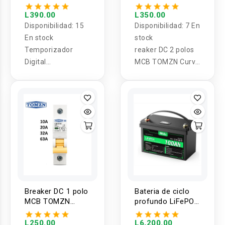
Programable
TOMZN Curva C
Semanal
Corriente
L390.00
L350.00
Monofasico 15A
Continua 600V
Disponibilidad:
15
Disponibilidad:
7 En
para Riel TOMZN
10-63A
En stock
stock
110/220/12vDIN
Temporizador
reaker DC 2 polos
AHC15A
Digital
MCB TOMZN Curva
Programable
C Corriente
Semanal
Continua 600V 10-
Monofasico 15A
63A
para Riel TOMZN
110/220/12vDIN
AHC15A
Breaker DC 1 polo
Bateria de ciclo
MCB TOMZN
profundo LiFePO4
Curva C Corriente
de 12V 100Ah
Continua 250V
recargable con
L250.00
L6,200.00