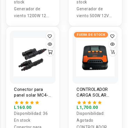
stock
stock
Generador de
Generador de
viento 1200W 12V
viento 500W 12V
Aerogenerador
Aerogenerador 3
aspas VEVOR
FUERA DE STOCK
Conector para
CONTROLADOR
panel solar MC4-T
CARGA SOLAR
1 a 2 conexiones
MPPT 20A 12-24V
L160.00
L1,700.00
Disponibilidad:
36
Disponibilidad:
En stock
Agotado
Conector para
CONTROLADOR