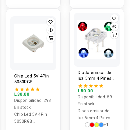
rápida (5U)
CL01-12
Diodo emisor de
Chip Led 5V 4Pin
luz 5mm 4 Pines 5
5050RGB
unidades
WS2812B
L50.00
L30.00
Disponibilidad:
59
Disponibilidad:
298
En stock
En stock
Diodo emisor de
Chip Led 5V 4Pin
luz 5mm 4 Pines 5
5050RGB
unidades
+1
WS2812B