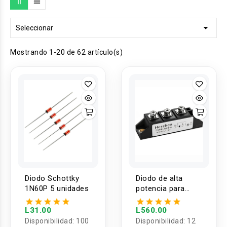

Seleccionar
Mostrando 1-20 de 62 artículo(s)
Diodo Schottky
Diodo de alta
1N60P 5 unidades
potencia para
protección contra
sobrecarga
L31.00
L560.00
55A/25A
Disponibilidad:
100
Disponibilidad:
12