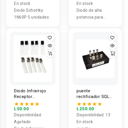
En stock
En stock
Diodo Schottky
Diodo de alta
1N60P 5 unidades
potencia para
protección contra
sobrecarga
25A/55A
Diodo Infrarrojo
puente
Receptor
rectificador SQL
0038/VS18388 (5
60/80/100A
unidades)
L50.00
L250.00
Disponibilidad:
Disponibilidad:
13
Agotado
En stock