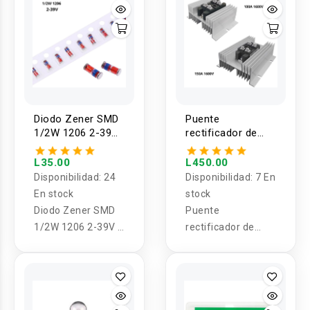
Diodo Zener SMD
Puente
1/2W 1206 2-39V
rectificador de
1 valor (5U)
potencia MDQ
100A 1600V /
L35.00
L450.00
150A 1600V
Disponibilidad:
24
Disponibilidad:
7 En
En stock
stock
Diodo Zener SMD
Puente
1/2W 1206 2-39V 1
rectificador de
valor (5U)
potencia MDQ
100A 1600V /
150A 1600V