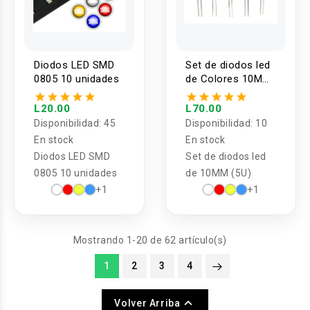
Diodos LED SMD
Set de diodos led
0805 10 unidades
de Colores 10MM
(5U)
L20.00
L70.00
Disponibilidad:
45
Disponibilidad:
10
En stock
En stock
Diodos LED SMD
Set de diodos led
0805 10 unidades
de 10MM (5U)
+1
+1
Mostrando 1-20 de 62 artículo(s)
1
2
3
4

Volver Arriba