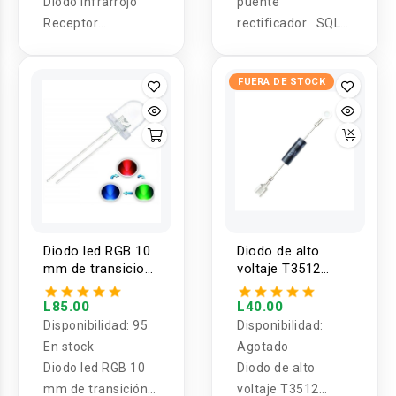
Diodo Infrarrojo
puente
Receptor
rectificador SQL
0038/VS18388 (5
60/80/100A
unidades)
FUERA DE STOCK
Diodo led RGB 10
Diodo de alto
mm de transicion
voltaje T3512
rapida (5U)
CL01-12
L85.00
L40.00
Disponibilidad:
95
Disponibilidad:
En stock
Agotado
Diodo led RGB 10
Diodo de alto
mm de transición
voltaje T3512