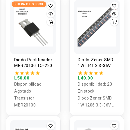
FUERA DE STOCK
24V para WS2811
WS2812B SK6812
Diodo Rectificador
Diodo Zener SMD
MBR20100 TO-220
1W Ll41 3.3-36V 1
valor (5U)
L50.00
L40.00
Disponibilidad:
Disponibilidad:
23
Agotado
En stock
Transistor
Diodo Zener SMD
MBR20100
1W 1206 3.3-36V 1
valor (5U)