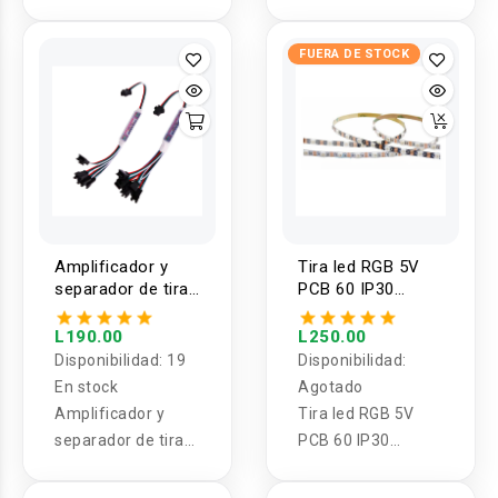
FUERA DE STOCK
Amplificador y
Tira led RGB 5V
separador de tira
PCB 60 IP30
LED RGB de 1 a 4
WS2812B 1 Y 2
/ 8 salidas 3 pines
METROS
L190.00
L250.00
5-24V para
Disponibilidad:
19
Disponibilidad:
WS2811 WS2812B
En stock
Agotado
SK6812
Amplificador y
Tira led RGB 5V
separador de tira
PCB 60 IP30
LED RGB de 1 a 4 /
WS2812B 1
8 salidas 3 pines 5-
METRO