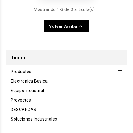
control de toda tu
Mostrando 1-3 de 3 artículo(s)
comunicación
visual. Administra

desde una hasta
Volver Arriba
cientos de
pantallas de forma
remota,
centralizada y
Inicio
desde cualquier
lugar, asegurando

Productos
que tu marca
Electronica Basica
luzca siempre
profesional y
Equipo Industrial
actualizada.
Proyectos
DESCARGAS
Soluciones Industriales