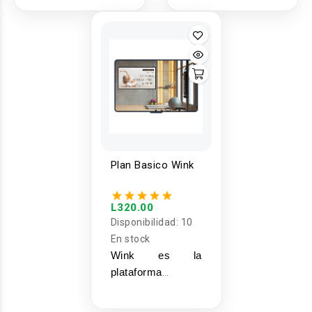
tecnológica que te
tecnológica que te
permite tomar el
permite tomar el
control de toda tu
control de toda tu
comunicación
comunicación
visual. Administra
visual. Administra
desde una hasta
desde una hasta
cientos de
cientos de
pantallas de forma
pantallas de forma
remota,
remota,
centralizada y
centralizada y
Plan Basico Wink
desde cualquier
desde cualquier
lugar, asegurando
lugar, asegurando
que tu marca luzca
que tu marca luzca
L320.00
siempre
siempre
Disponibilidad:
10
profesional y
profesional y
En stock
actualizada.
actualizada.
Wink es la
plataforma
tecnológica que te
permite tomar el