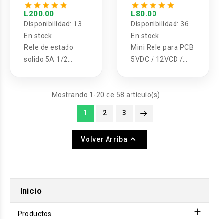
canales
12VCD / 24VDC
10A HF32F-G
L200.00
L80.00
Disponibilidad:
13
Disponibilidad:
36
En stock
En stock
Rele de estado
Mini Rele para PCB
solido 5A 1/2
5VDC / 12VCD /
canales
24VDC 10A HF32F-
G
Mostrando 1-20 de 58 artículo(s)
1
2
3

Volver Arriba
Inicio

Productos