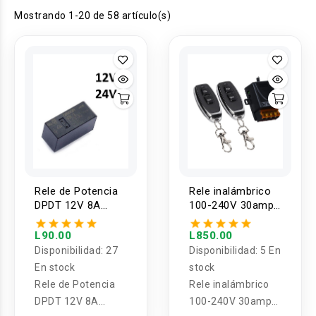
Mostrando 1-20 de 58 artículo(s)
Rele de Potencia
Rele inalámbrico
DPDT 12V 8A
100-240V 30amp
G2RL-2 12/24
500mts 433mhz
VDC
L90.00
L850.00
Disponibilidad:
27
Disponibilidad:
5 En
En stock
stock
Rele de Potencia
Rele inalámbrico
DPDT 12V 8A
100-240V 30amp