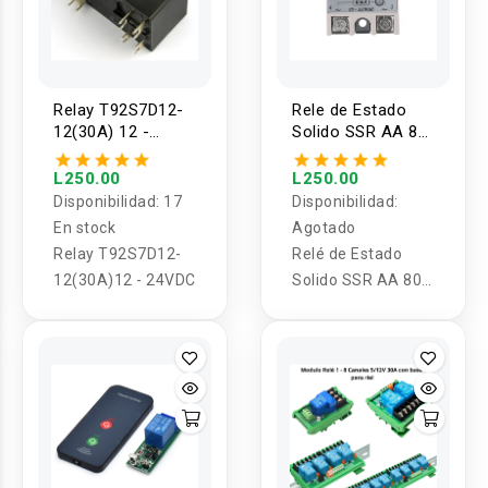
Relay T92S7D12-
Rele de Estado
12(30A) 12 -
Solido SSR AA 80-
24VDC
250 VAC 25A
L250.00
L250.00
Disponibilidad:
17
Disponibilidad:
En stock
Agotado
Relay T92S7D12-
Relé de Estado
12(30A)12 - 24VDC
Solido SSR AA 80-
250 VAC 25A