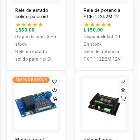
Rele de estado
Rele de potencia
solido para riel
PCF-112D2M 12V
DIN GSR2-1-
DC 25A
60DA/100DA
L550.00
L150.00
Disponibilidad:
3 En
Disponibilidad:
41
stock
En stock
Rele de estado
Rele de potencia
solido para riel DIN
PCF-112D2M 12V
con disipador
DC 25A
GSR2-1-
FUERA DE STOCK
60DA/100DA
Modulo rele 1
Rele Ethernet y