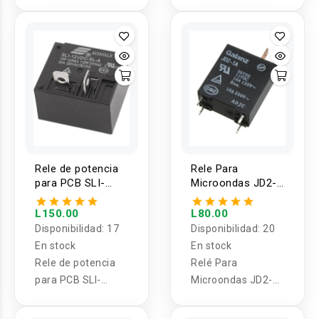
G2RL-2 12/24 VDC
500m 433mhz
Rele de potencia
Rele Para
para PCB SLI-
Microondas JD2-
12VDC-SL-A NO
1A 12V 16A 4
30A 4 pines
Pines Galanz
L150.00
L80.00
Disponibilidad:
17
Disponibilidad:
20
En stock
En stock
Rele de potencia
Relé Para
para PCB SLI-
Microondas JD2-
12VDC-SL-A NO
1A 12V 16A 4 Pins
30A 4 pines
Galanz