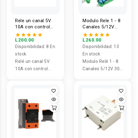
Rele un canal 5V
Modulo Rele 1 - 8
10A con control
Canales 5/12V
infrarrojo
30A con base
para riel
L200.00
L260.00
Disponibilidad:
8 En
Disponibilidad:
13
stock
En stock
Relé un canal 5V
Modulo Relé 1 - 8
10A con control
Canales 5/12V 30A
infrarrojo
con base para riel