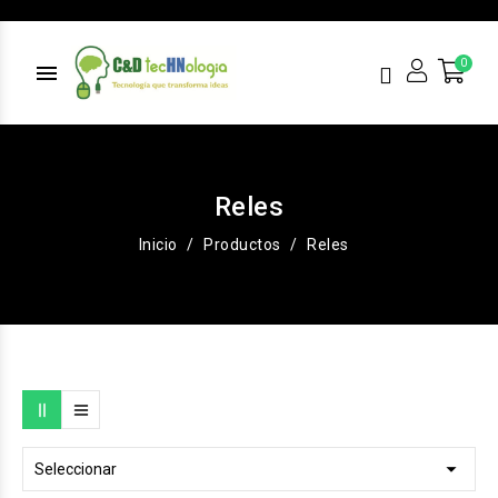
menu
Reles
Inicio
Productos
Reles

Seleccionar