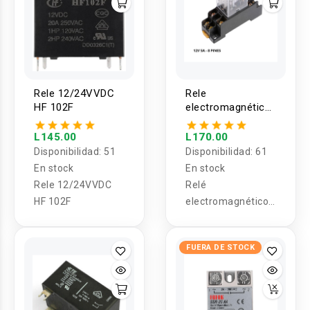
Rele 12/24VVDC
Rele
HF 102F
electromagnético
12/24V DC -
110VAC 5A 8 y 11
L145.00
L170.00
pines con base
Disponibilidad:
51
Disponibilidad:
61
para riel DIN
En stock
En stock
Rele 12/24VVDC
Relé
HF 102F
electromagnético
12/24V DC -
110VAC 5A 8 y 11
FUERA DE STOCK
pines con base
para riel DIN