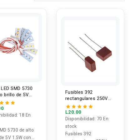
l LED SMD 5730
Fusibles 392
o brillo de 5V
rectangulares 250V
con cable
0.5A - 6.3A
00
L20.00
nibilidad:
18 En
Disponibilidad:
70 En
stock
MD 5730 de alto
Fusibles 392
 de 5V 1.5W con