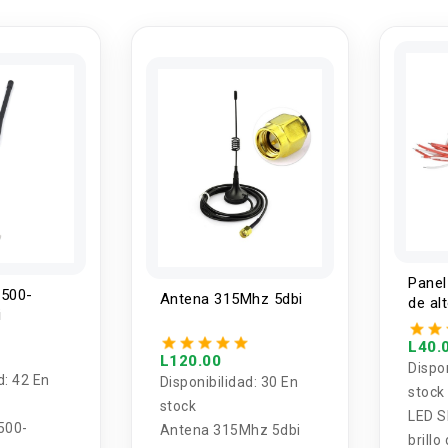
Pane
 500-
Antena 315Mhz 5dbi
de alt
i
1.5W 
L40.
L120.00
Dispo
d:
42 En
Disponibilidad:
30 En
stock
stock
LED S
500-
Antena 315Mhz 5dbi
brillo