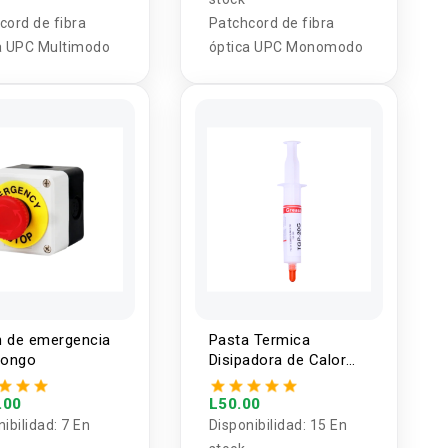
cord de fibra
Patchcord de fibra
a UPC Multimodo
óptica UPC Monomodo
 de emergencia
Pasta Termica
hongo
Disipadora de Calor
TGP-20G Blanca 20g
.00
L50.00
nibilidad:
7 En
Disponibilidad:
15 En