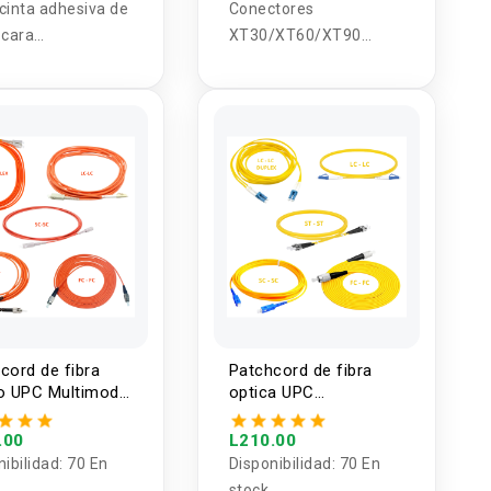
cinta adhesiva de
Conectores
 cara
XT30/XT60/XT90
parente 20 x 3mm
hembra/macho
cord de fibra
Patchcord de fibra
o UPC Multimodo
optica UPC
Monomodo 3 metros
.00
L210.00
nibilidad:
70 En
Disponibilidad:
70 En
stock