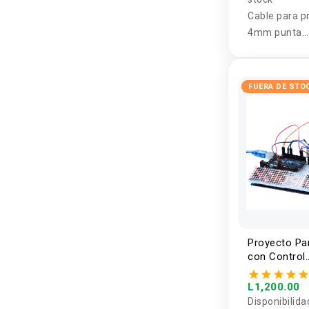
Cable para p
4mm punta
banana/lagar
metro
FUERA DE STO
Proyecto Pa
con Control
inalámbrico
controlado 
L1,200.00
Arduino
Disponibilida