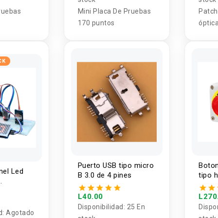
ruebas
Mini Placa De Pruebas
Patch
170 puntos
óptic
tija 1
CK
Puerto USB tipo micro
Boton
nel Led
B 3.0 de 4 pines
tipo 
L40.00
L270
con
Disponibilidad:
25 En
Dispo
d:
Agotado