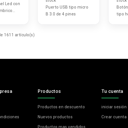
stock
stock
el Led con
Puerto USB tipo micro
Botón
ámbrico
B 3.0 de 4 pines
tipo 
on Arduino
e 1611 artículo(s)
presa
Productos
Tu cuenta
Productos en descuento
iniciar sesión
ondiciones
Nuevos productos
Crear cuenta
Productos mas vendidos