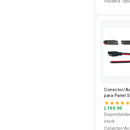
900MHz 7dbi
Conector/Ac
para Panel 
14AWG SAE
L190.00
Disponibilida
stock
Conector/Ac