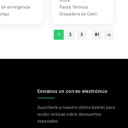
stock
 de emergencia
Pasta Térmica
hongo
Disipadora de Calor
TGP-20G Blanca 20g
…
1
2
3
81
Envianos un correo electrónico
Suscríbete a nuestro último boletín para
recibir noticias sobre descuentos
especiales.