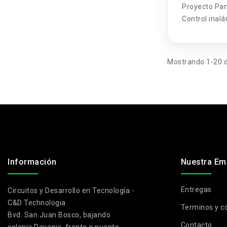
Proyecto Pan
Control inal
controlado c
Mostrando 1-20 d
.
Información
Nuestra Em
Entregas
Circuitos y Desarrollo en Tecnología -
C&D Technologia
Terminos y c
Bvd. San Juan Bosco, bajando
Contacto
colonia Payaqui, frente a puente