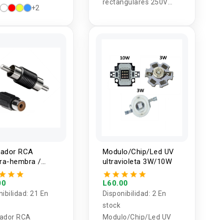
rectangulares 250V
+2
0.5A - 6.3A
lador RCA
Modulo/Chip/Led UV
ra-hembra /
ultravioleta 3W/10W
o-macho
00
L60.00
nibilidad:
21 En
Disponibilidad:
2 En
stock
ador RCA
Modulo/Chip/Led UV