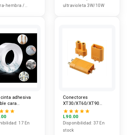
ra-hembra /
ultravioleta 3W/10W
o-macho
cinta adhesiva
Conectores
ble cara
XT30/XT60/XT90
parente 20 x
hembra/macho
.00
L90.00
nibilidad:
17 En
Disponibilidad:
37 En
stock