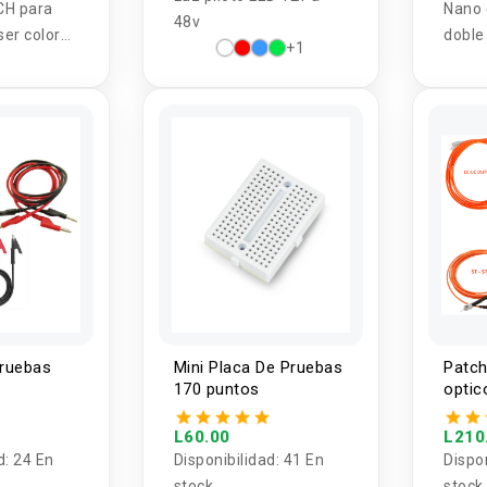
CH para
Nano 
48v
ser color
doble
+1
13oz
trans
pruebas
Mini Placa De Pruebas
Patch
170 puntos
optic
tija 1
3M
L60.00
L210
d:
24 En
Disponibilidad:
41 En
Dispo
stock
stock