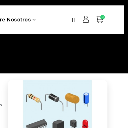
re Nosotros
.​