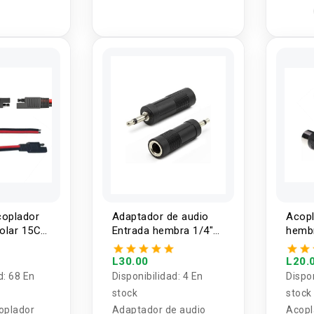
cable
oplador
Adaptador de audio
Acop
Solar 15CM
Entrada hembra 1/4"
hemb
-054
(6.35mm) salida
mach
macho de 2.5mm
L30.00
L20.
mono
d:
68 En
Disponibilidad:
4 En
Dispo
stock
stock
oplador
Adaptador de audio
Acopl