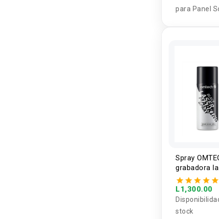
para Panel S
14AWG SAE-
Spray OMTE
grabadora la
negro 8oz /
L1,300.00
Disponibilida
stock