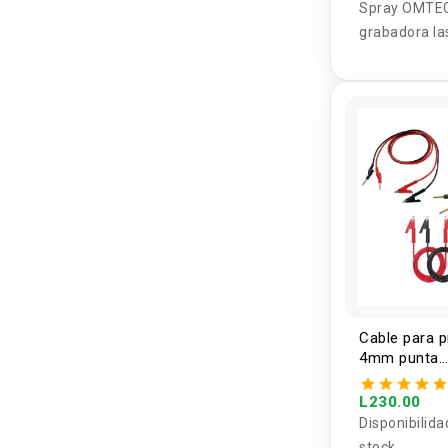
Spray OMTE
grabadora la
negro 8oz / 
Cable para 
4mm punta
banana/lagar
metro
L230.00
Disponibilida
stock