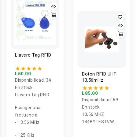
Pantalla (DIY)
Llavero Tag RFID
L50.00
Boton RFID UHF
13.56mHz
Disponibilidad:
34
En stock
L85.00
Llavero Tag RFID
Disponibilidad:
69
En stock
Escoger una
13,56 MHZ
frecuencia:
144BYTES R/W
- 13.56 MHz
PPS NTAG213
- 125 KHz
industria RFID se