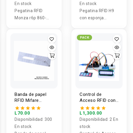
En stock
En stock
Pegatina RFID
Pegatina RFID H9
Monza r6p 860-
con esponja
960MHZ para
860Mhz-960Mhz
metales
PACK
Banda de papel
Control de
RFID Mifare
Acceso RFID con
FM11RF08
teclado matricial
13.56Mhz
L70.00
L1,300.00
Polipropileno/Termico
Disponibilidad:
300
Disponibilidad:
2 En
En stock
stock