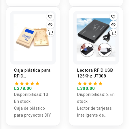
3''x1 '
de largo alcance
para control de
acceso de puertas.
Caja plástica para
Lectora RFID USB
RFID
125Khz JT308
140x100x28mm
L278.00
L300.00
Disponibilidad:
13
Disponibilidad:
2 En
En stock
stock
Caja de plástico
Lector de tarjetas
para proyectos DIY
inteligente de
identificación RFID