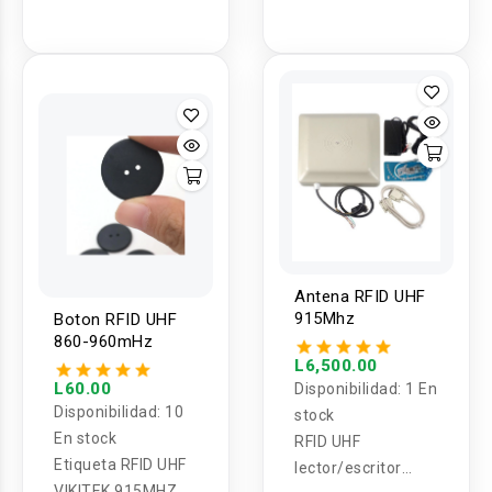
puede lavar
etiqueta rfid de
botón
Antena RFID UHF
915Mhz
Boton RFID UHF
860-960mHz
L6,500.00
L60.00
Disponibilidad:
1 En
Disponibilidad:
10
stock
En stock
RFID UHF
Etiqueta RFID UHF
lector/escritor
VIKITEK 915MHZ