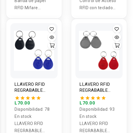
Banda de papel
Control de Acceso
RFID Mifare
RFID con teclado
FM11RF08
matricial
13.56Mhz
Polipropileno/Térm
ico
LLAVERO RFID
LLAVERO RFID
REGRABABLE
REGRABABLE
125KHZ
13.56MHZ
L70.00
L70.00
Disponibilidad:
78
Disponibilidad:
93
En stock
En stock
LLAVERO RFID
LLAVERO RFID
REGRABABLE
REGRABABLE