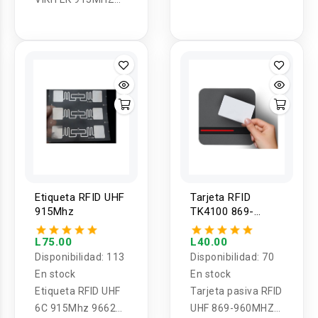
902-928 MHz 5
860-960MHZ Alien
Metro SDK libre y
Higgs3 chip El
Software para
material PPS se
coche sistema de
puede lavar
embalaje y
etiqueta rfid de
almacén
botón
Etiqueta RFID UHF
Tarjeta RFID
915Mhz
TK4100 869-
960MHZ
L75.00
L40.00
Disponibilidad:
113
Disponibilidad:
70
En stock
En stock
Etiqueta RFID UHF
Tarjeta pasiva RFID
6C 915Mhz 9662
UHF 869-960MHZ