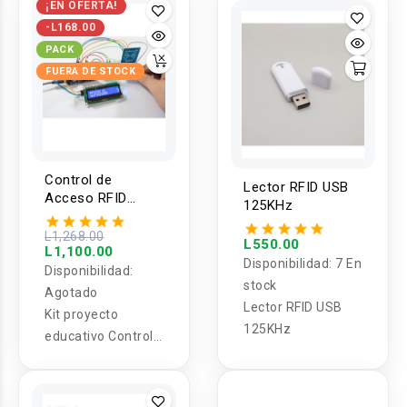
¡EN OFERTA!
EM4100/HID/AWID
-L168.00
PACK
FUERA DE STOCK
Control de
Lector RFID USB
Acceso RFID
125KHz
13.56 Mhz con
Indicador y
L1,268.00
L550.00
L1,100.00
Pantalla (DIY)
Disponibilidad:
7 En
Disponibilidad:
stock
Agotado
Lector RFID USB
Kit proyecto
125KHz
educativo Control
de Acceso RFID
13.56 Mhz con
Indicador y