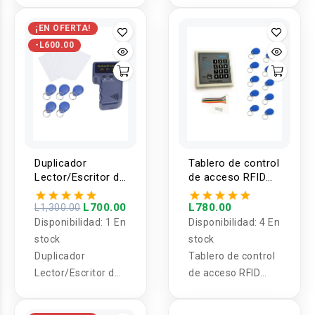
¡EN OFERTA!
-L600.00
Duplicador
Tablero de control
Lector/Escritor de
de acceso RFID
Tarjetas y
12V 125 Khz con
Llaveros RFID
Tags (10U)
L700.00
L780.00
L1,300.00
125Khz
Disponibilidad:
1 En
Disponibilidad:
4 En
EM4100/HID/AWID
stock
stock
Duplicador
Tablero de control
Lector/Escritor de
de acceso RFID
Tarjetas y Llaveros
12V Mhz con Tags
RFID 125Khz
(10 Unidades)