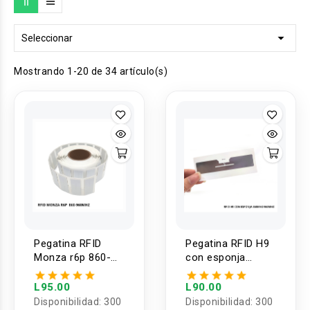

Seleccionar
Mostrando 1-20 de 34 artículo(s)
Pegatina RFID
Pegatina RFID H9
Monza r6p 860-
con esponja
960MHZ para
860Mhz-960Mhz
metales
L95.00
L90.00
Disponibilidad:
300
Disponibilidad:
300