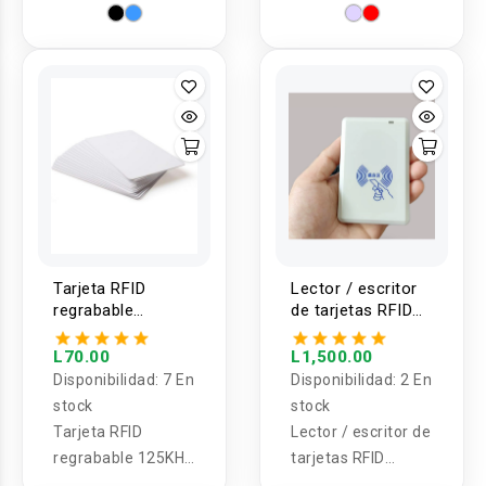
125KHZ
13.56MHZ
Tarjeta RFID
Lector / escritor
regrabable
de tarjetas RFID
125KHZ EM4305
915mhz
T5577
L70.00
L1,500.00
Disponibilidad:
7 En
Disponibilidad:
2 En
stock
stock
Tarjeta RFID
Lector / escritor de
regrabable 125KHZ
tarjetas RFID
EM4305 T5577
915mhz