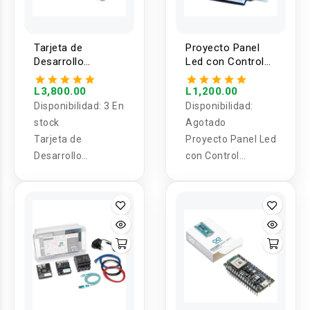
Tarjeta de
Proyecto Panel
Desarrollo
Led con Control
ARDUINO GIGA R1
inalámbrico
WIFI
controlado con
L3,800.00
L1,200.00
Arduino
Disponibilidad:
3 En
Disponibilidad:
stock
Agotado
Tarjeta de
Proyecto Panel Led
Desarrollo
con Control
ARDUINO GIGA R1
inalámbrico
WIFI
controlado con
Arduino