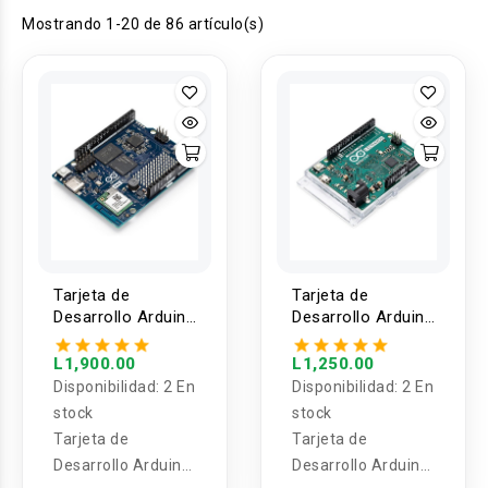
Mostrando 1-20 de 86 artículo(s)
Tarjeta de
Tarjeta de
Desarrollo Arduino
Desarrollo Arduino
UNO Q 2GB / 4GB
Leonardo Original
R3 ATmega32u4
L1,900.00
L1,250.00
Disponibilidad:
2 En
Disponibilidad:
2 En
stock
stock
Tarjeta de
Tarjeta de
Desarrollo Arduino
Desarrollo Arduino