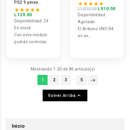
UNO R4 Minima
PS2 9 pines
compatible con
L910.00
L1,010.00
arduino
L129.00
Disponibilidad:
Disponibilidad:
24
Agotado
En stock
El Arduino UNO R4
Con este módulo
es un
podrás controlar
microprocesador
dos direcciones de
de 32 bits que
tu robot, además
ofrece más
de un pulsador
velocidad,
Mostrando 1-20 de 86 artículo(s)
para activar o
memoria,
desactivar algo.
conectores y
…
1
2
3
5
opciones de
conectividad que

Volver Arriba
cualquier versión
anterior de la
placa.
Inicio