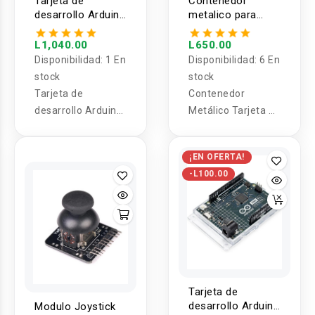
Tarjeta de
Contenedor
desarrollo Arduino
metalico para
UNO R4 WIFI
tarjeta de
desarrollo Arduino
L1,040.00
L650.00
UNO R4 Minima
Disponibilidad:
1 En
Disponibilidad:
6 En
stock
stock
Tarjeta de
Contenedor
desarrollo Arduino
Metálico Tarjeta de
UNO R4 WIFI
desarrollo Arduino
UNO R4 Mínima
¡EN OFERTA!
-L100.00
Tarjeta de
desarrollo Arduino
Modulo Joystick