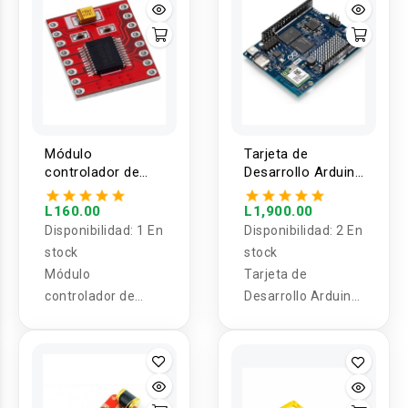
Módulo
Tarjeta de
controlador de
Desarrollo Arduino
motor paso a
UNO Q
paso DRV8833
L160.00
L1,900.00
TB6612FNG
Disponibilidad:
1 En
Disponibilidad:
2 En
stock
stock
Módulo
Tarjeta de
controlador de
Desarrollo Arduino
motor paso a paso
UNO Q
DRV8833
TB6612FNG