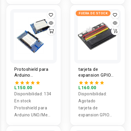
UNO Q 2GB / 4GB
Leonardo Original
R3 ATmega32u4
FUERA DE STOCK
Protoshield para
tarjeta de
Arduino
expansion GPIO
UNO/Mega con
para Microbit
Protoboard de
L150.00
L160.00
170 Puntos
Disponibilidad:
134
Disponibilidad:
En stock
Agotado
Protoshield para
tarjeta de
Arduino UNO/Mega
expansion GPIO
con Protoboard de
para Microbit
170 Puntos