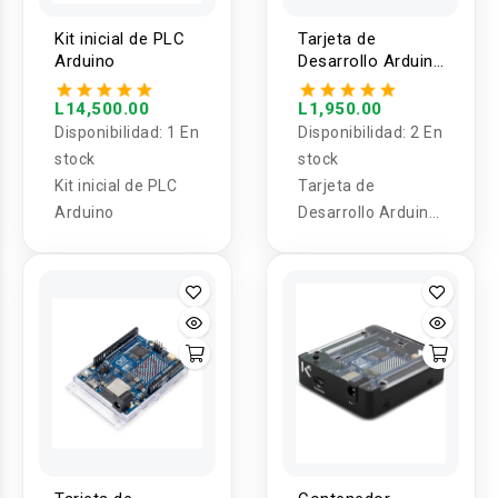
Kit inicial de PLC
Tarjeta de
Arduino
Desarrollo Arduino
Nano 33 BLE
Sense Rev2
L14,500.00
L1,950.00
Disponibilidad:
1 En
Disponibilidad:
2 En
stock
stock
Kit inicial de PLC
Tarjeta de
Arduino
Desarrollo Arduino
Nano 33 BLE Sense
Rev2