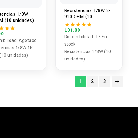
Resistencias 1/8W 2-
tencias 1/8W
910 OHM (10
M (10 unidades)
unidades)
L31.00
00
Disponibilidad:
17 En
nibilidad:
Agotado
stock
tencias 1/8W 1K-
Resistencias 1/8W (10
(10 unidades)
unidades)
1
2
3