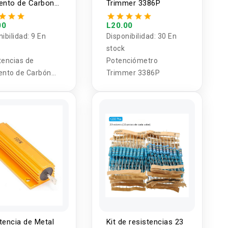
ento de Carbon
Trimmer 3386P
 1 Valor (5
des)
00
L20.00
nibilidad:
9 En
Disponibilidad:
30 En
stock
tencias de
Potenciómetro
ento de Carbón
Trimmer 3386P
Valor (5
des)
tencia de Metal
Kit de resistencias 23