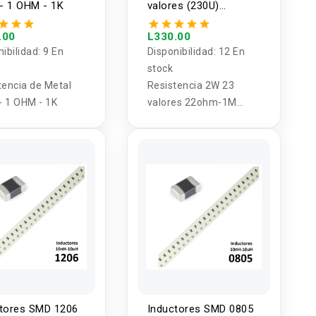
- 1 OHM - 1K
valores (230U)
22ohm-1M 2W
.00
L330.00
nibilidad:
9 En
Disponibilidad:
12 En
stock
tencia de Metal
Resistencia 2W 23
 1 OHM - 1K
valores 22ohm-1M
(230U)
tores SMD 1206
Inductores SMD 0805