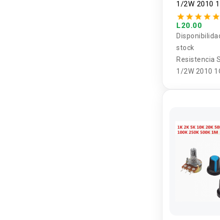
1/2W 2010 
910K OHM (
unidades)
L20.00
Disponibilida
stock
Resistencia
1/2W 2010 1
910K OHM (5