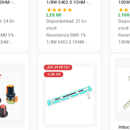
1OHM -
1/8W 0402 0.1OHM -
100W
5
10M OHM (5 unidades)
L20.00
L100
d:
24 En
Disponibilidad:
21 En
Dispo
stock
stock
 SMD 5%
Resistencia SMD 1%
Resis
OHM -
1/8W 0402 0.1OHM -
100W-
 unidades)
10M OHM (5 unidades)
¡EN OFERTA!
-L30.00
Induc