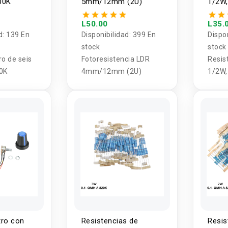
00K
5mm/12mm (2U)
1/2W,
unida
L50.00
L35.
d:
139 En
Disponibilidad:
399 En
Dispo
stock
stock
o de seis
Fotoresistencia LDR
Resis
00K
4mm/12mm (2U)
1/2W,
ro con
Resistencias de
Resis