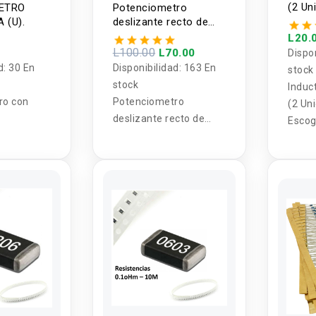
(2 Un
ETRO
Potenciometro
 (U).
deslizante recto de
doble canal 10K 75mm
L20.
L100.00
L70.00
Dispo
d:
30 En
Disponibilidad:
163 En
stock
stock
Induc
ro con
Potenciometro
(2 Un
deslizante recto de
Escog
doble canal 10K 75mm