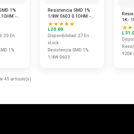
 SMD 1%
Resistencia SMD 1%
Resis
.1OHM -
1/8W 0603 0.1OHM -
1K- 1
unidades)
10MOHM (5 unidades)
L20.00
L31.
d:
20 En
Disponibilidad:
27 En
Dispo
stock
Resis
 SMD 1%
Resistencia SMD 1%
920K 
1/8W 0603
e 45 artículo(s)