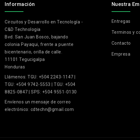
Información
Nuestra Em
Entregas
Circuitos y Desarrollo en Tecnología -
C&D Technologia
Terminos y c
Bvd. San Juan Bosco, bajando
Contacto
colonia Payaqui, frente a puente
bicentenario, orilla de calle.
Empresa
11101 Tegucigalpa
Honduras
Llámenos:
TGU: +504 2243-1147 |
TGU: +504 9742-5553 | TGU: +504
8825-0847 | SPS: +504 9551-0130
Envíenos un mensaje de correo
electrónico:
cdtechn@gmail.com