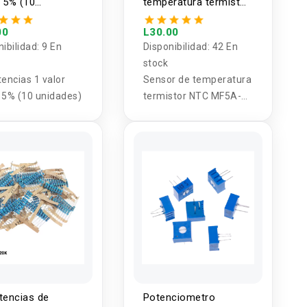
 5% (10
temperatura termistor
des)
NTC MF5A-3 10K 3950
(5U)
00
L30.00
nibilidad:
9 En
Disponibilidad:
42 En
stock
tencias 1 valor
Sensor de temperatura
 5% (10 unidades)
termistor NTC MF5A-3
10K 3950 (5U)
tencias de
Potenciometro