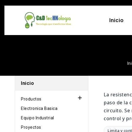
Inicio
In
Inicio
La resistenc

Productos
paso de la c
Electronica Basica
circuito. S
control y p
Equipo Industrial
Proyectos
Limita y cont