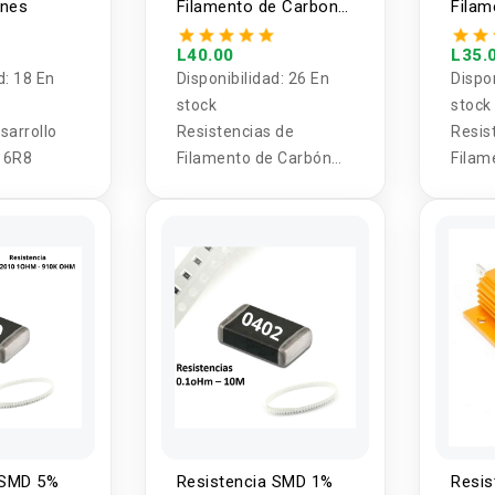
ines
Filamento de Carbon
Filam
3W 1% 1 Valor (5
2W 1%
Unidades)
Unida
L40.00
L35.
d:
18 En
Disponibilidad:
26 En
Dispo
stock
stock
sarrollo
Resistencias de
Resis
16R8
Filamento de Carbón
Filam
3W 1% 1 Valor (5
2W 1 
Unidades)
Unida
 SMD 5%
Resistencia SMD 1%
Resis