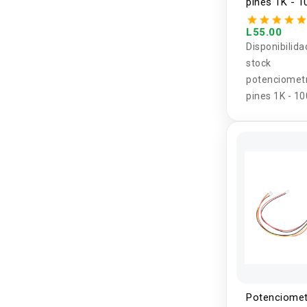
pines 1K - 1
L55.00
Disponibilida
stock
potenciometr
pines 1K - 1
Potenciomet