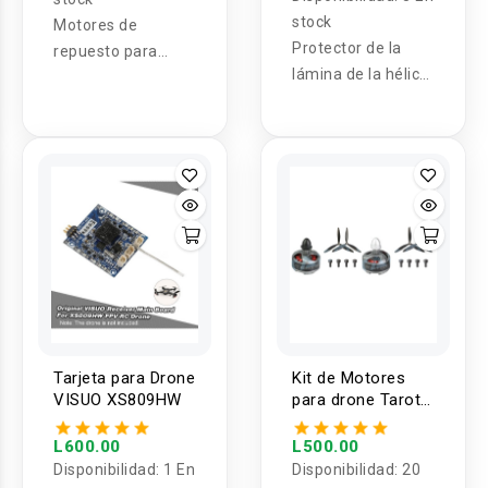
stock
Motores de
Protector de la
repuesto para
lámina de la hélice
drones Syma X8G
de los recambios
/ X8C / X8W /
de Quadcopter
X8HG
para VISUO XS809
XS809HW XS809W
Tarjeta para Drone
Kit de Motores
VISUO XS809HW
para drone Tarot
MT2206II 1900Kv
L600.00
L500.00
Disponibilidad:
1 En
Disponibilidad:
20