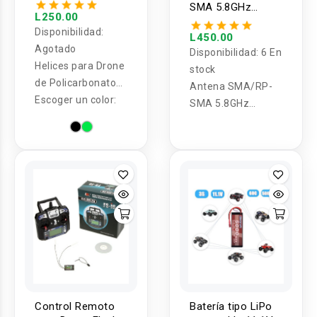
Policarbonato
SMA 5.8GHz
5045BN (4U)
L250.00
Omnidireccional
Disponibilidad:
para Drone (2U)
L450.00
Agotado
Disponibilidad:
6 En
Helices para Drone
stock
de Policarbonato
Antena SMA/RP-
5045BN (4U)
Escoger un color:
SMA 5.8GHz
Omnidireccional
para Drone (2U)
Control Remoto
Batería tipo LiPo