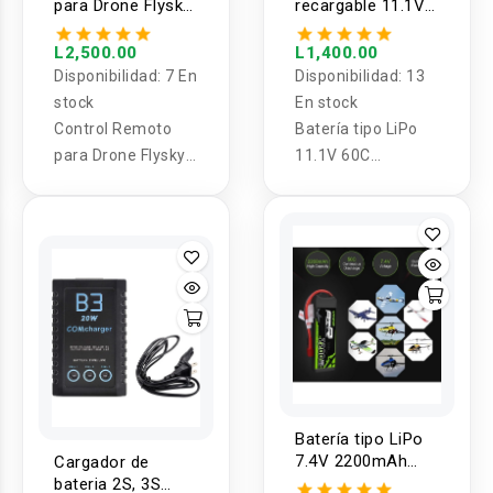
para Drone Flysky
recargable 11.1V
FUSI FS-i6
60C 5000mAh
55.5Wh 3S1P
L2,500.00
L1,400.00
AWANFI
Disponibilidad:
7 En
Disponibilidad:
13
stock
En stock
Control Remoto
Batería tipo LiPo
para Drone Flysky
11.1V 60C
FUSI FS-i6
5000mAh 55.5Wh
3S1P AWANFI
Batería tipo LiPo
7.4V 2200mAh
Cargador de
50C 2S OVONIC
bateria 2S, 3S