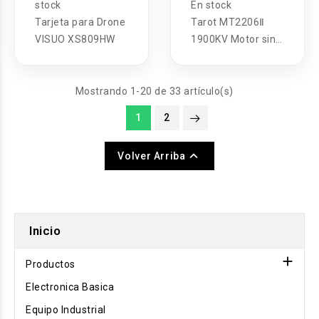
stock
En stock
Tarjeta para Drone
Tarot MT2206Ⅱ
VISUO XS809HW
1900KV Motor sin
escobillas para
Mini QAV250
QAV280 Robocat
Mostrando 1-20 de 33 artículo(s)
270 Drone
1
2

Volver Arriba
Inicio

Productos
Electronica Basica
Equipo Industrial