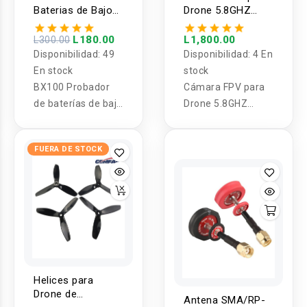
Baterias de Bajo
Drone 5.8GHZ
Voltaje LiPo
1200TVL MS-1200
BX100 1-8S
con Transmisor
L180.00
L1,800.00
L300.00
EWRF y Receptor
Disponibilidad:
49
Disponibilidad:
4 En
OTG SKYDROID
En stock
stock
BX100 Probador
Cámara FPV para
de baterías de bajo
Drone 5.8GHZ
voltaje con
1200TVL MS-1200
zumbador alarma
con Transmisor
FUERA DE STOCK
para 1 - 8S Lipo
EWRF y Receptor
batería
OTG SKYDROID
Helices para
Drone de
Antena SMA/RP-