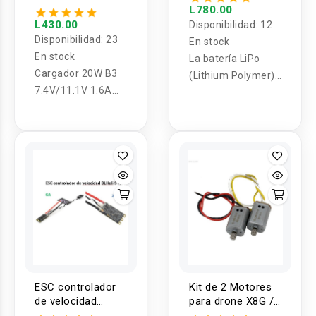
7.4V/11.1V B3
L780.00
20W COMcharger
L430.00
Disponibilidad:
12
Disponibilidad:
23
En stock
En stock
La batería LiPo
Cargador 20W B3
(Lithium Polymer)
7.4V/11.1V 1.6A
de 7.4V 2200mAh
2S- 3S Lipo
50C 2S es una
solución de alto
rendimiento y
confiabilidad para
dispositivos de
radiocontrol (RC)
como drones,
autos, barcos y
aviones RC.
ESC controlador
Kit de 2 Motores
de velocidad
para drone X8G /
BLHeli-S FPV ESC
X8C / X8W / X8HG