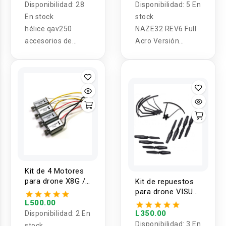
Disponibilidad:
28
Disponibilidad:
5 En
En stock
stock
hélice qav250
NAZE32 REV6 Full
accesorios de
Acro Versión
avión drone
Drone controlador
vuelo Panel
Kit de 4 Motores
para drone X8G /
Kit de repuestos
X8C / X8W / X8HG
para drone VISUO
XS809HW XS809W
L500.00
L350.00
Disponibilidad:
2 En
Disponibilidad:
3 En
stock