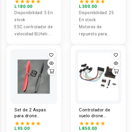
6A - 20A
L180.00
L300.00
Disponibilidad:
5 En
Disponibilidad:
25
stock
En stock
ESC controlador de
Motores de
velocidad BLHeli-S
repuesto para
FPV ESC 6A - 20A
drones Syma X8G
/ X8C / X8W /
X8HG
Set de 2 Aspas
Controlador de
para drone
vuelo drone
QAV250
NAZE32 REV6
FULL
L95.00
L850.00