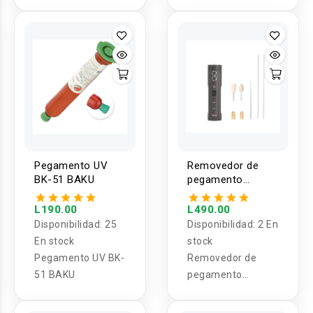
0.08mm
Pegamento UV
Removedor de
BK-51 BAKU
pegamento
electrico BK-R12
BAKU
L190.00
L490.00
Disponibilidad:
25
Disponibilidad:
2 En
En stock
stock
Pegamento UV BK-
Removedor de
51 BAKU
pegamento
eléctrico BK-R12