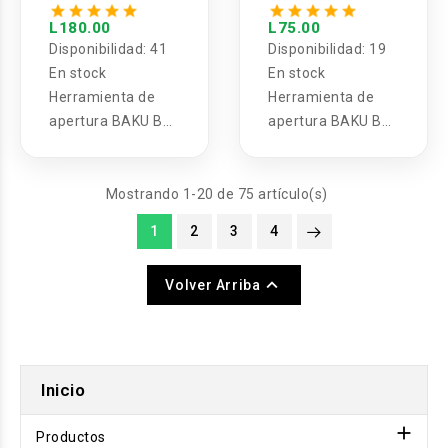
BA-219 (3U)
BA-218 (2U)
L180.00
L75.00
Disponibilidad:
41
Disponibilidad:
19
En stock
En stock
Herramienta de
Herramienta de
apertura BAKU BA-
apertura BAKU BA-
219 (3U)
218 (2U)
Mostrando 1-20 de 75 artículo(s)
1
2
3
4

Volver Arriba
Inicio

Productos