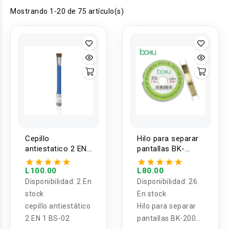
Mostrando 1-20 de 75 artículo(s)
Cepillo
Hilo para separar
antiestatico 2 EN
pantallas BK-
1 BS-02 BAKU
200m 0.08mm
BAKU
L100.00
L80.00
Disponibilidad:
2 En
Disponibilidad:
26
stock
En stock
cepillo antiestático
Hilo para separar
2 EN 1 BS-02
pantallas BK-200m