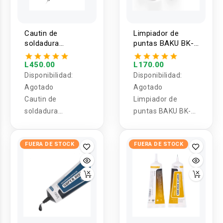
Cautin de
Limpiador de
soldadura
puntas BAKU BK-
regulable BAKU
226
BA-464 60W
L450.00
L170.00
Disponibilidad:
Disponibilidad:
Agotado
Agotado
Cautin de
Limpiador de
soldadura
puntas BAKU BK-
regulable BAKU
226
BA-464 60W
FUERA DE STOCK
FUERA DE STOCK