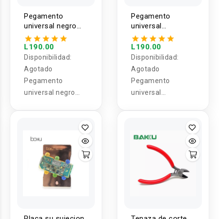
Pegamento
Pegamento
universal negro
universal
BAKU T-7000
transparente
BAKU B-7000
L190.00
L190.00
Disponibilidad:
Disponibilidad:
Agotado
Agotado
Pegamento
Pegamento
universal negro
universal
BAKU T-7000
transparente BAKU
B-7000
Placa su sujecion
Tenaza de corte