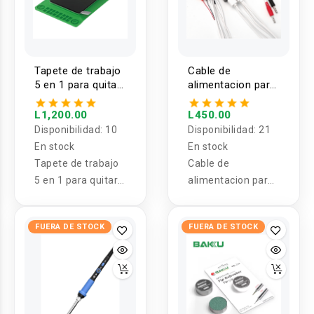
Tapete de trabajo
Cable de
5 en 1 para quitar
alimentacion para
pantallas LCD
activador de
BAKU 940 de 16″
bateria para
L1,200.00
L450.00
celular BAKU BA-
Disponibilidad:
10
Disponibilidad:
21
201
En stock
En stock
Tapete de trabajo
Cable de
5 en 1 para quitar
alimentacion para
pantallas LCD
activador de
BAKU 940 de 16″
bateria para
FUERA DE STOCK
FUERA DE STOCK
celular BAKU BA-
201