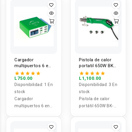
Cargador
Pistola de calor
multipuertos 6 en
portatil 650W BK-
1 BA-203 20W
8034 BAKU
BAKU
L750.00
L1,100.00
Disponibilidad:
1 En
Disponibilidad:
3 En
stock
stock
Cargador
Pistola de calor
multipuertos 6 en
portátil 650W BK-
1 BA-203
8034