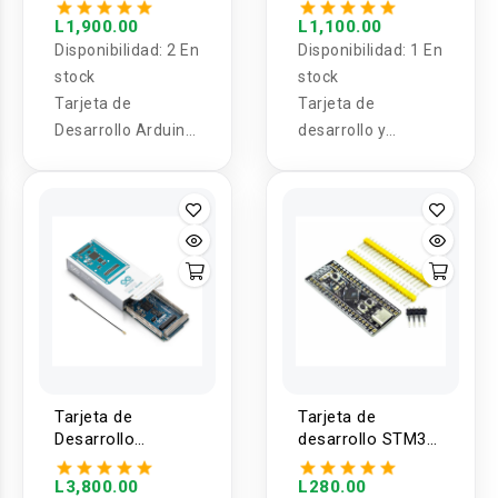
UNO Q
programador
Diseñada para
FPGA XILINX
L1,900.00
L1,100.00
proyectos
Spartan6
Disponibilidad:
2 En
Disponibilidad:
1 En
XC6SLX9-
modernos, ofrece
stock
stock
2TQG144C
un alto
Tarjeta de
Tarjeta de
rendimiento, baja
Desarrollo Arduino
desarrollo y
latencia y gran
UNO Q
programador FPGA
estabilidad en
XILINX Spartan6
entornos con
XC6SLX9-
interferencia.
2TQG144C
Tarjeta de
Tarjeta de
Desarrollo
desarrollo STM32
ARDUINO GIGA R1
STM32F401
WIFI
L3,800.00
L280.00