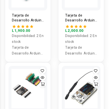
Tarjeta de
Tarjeta de
Desarrollo Arduino
Desarrollo Arduino
UNO Q 2GB / 4GB
Nesso N1
M5Stack
L1,900.00
L2,000.00
Disponibilidad:
2 En
Disponibilidad:
2 En
stock
stock
Tarjeta de
Tarjeta de
Desarrollo Arduino
Desarrollo Arduino
UNO Q 2GB / 4GB
Nesso N1 M5Stack