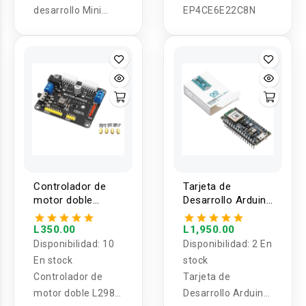
desarrollo Mini
EP4CE6E22C8N
ST32L051 QFN32
Controlador de
Tarjeta de
motor doble
Desarrollo Arduino
L298N TB6612
Nano 33 BLE
Sense Rev2
L350.00
L1,950.00
Disponibilidad:
10
Disponibilidad:
2 En
En stock
stock
Controlador de
Tarjeta de
motor doble L298N
Desarrollo Arduino