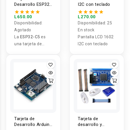
Desarrollo ESP32-
I2C con teclado
C5 Dual-Band Wi-
Fi 6 & Bluetooth 5
L650.00
L270.00
Disponibilidad:
Disponibilidad:
25
Agotado
En stock
La
ESP32-C5
es
Pantalla LCD 1602
una tarjeta de
I2C con teclado
desarrollo
avanzada que
integra
conectividad
inalámbrica de
última generación
con soporte
para
Wi-Fi 6 de
doble banda (2.4
GHz y 5 GHz)
y
Tarjeta de
Tarjeta de
múltiples
Desarrollo Arduino
desarrollo y
protocolos IoT.