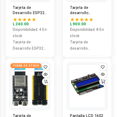
Tarjeta de
Tarjeta de
Desarrollo ESP32-
desarrollo
C3 Super Mini /
SX1276/ESP32/OLED
shield para Placa
WiFi Bluetooth
L240.00
L900.00
de desarrollo
Disponibilidad:
4 En
Disponibilidad:
8 En
ESP32-C3 Super
stock
stock
Mini
Tarjeta de
Tarjeta de
Desarrollo
ESP32-
desarrollo
C3 Super Mini /
SX1276/ESP32/OL
shield para Placa
ED WiFi Bluetooth
FUERA DE STOCK
de desarrollo
ESP32-C3 Super
Mini
Tarjeta de
Pantalla LCD 1602