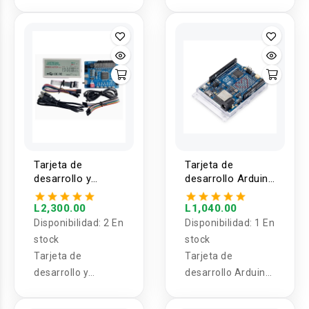
TB6612
Nano 33 BLE Sense
Rev2
Tarjeta de
Tarjeta de
desarrollo y
desarrollo Arduino
programador
UNO R4 WIFI
FPGA ALTERA
L2,300.00
L1,040.00
Cyclone IV
Disponibilidad:
2 En
Disponibilidad:
1 En
EP4CE6E
stock
stock
Tarjeta de
Tarjeta de
desarrollo y
desarrollo Arduino
programador FPGA
UNO R4 WIFI
ALTERA Cyclone IV