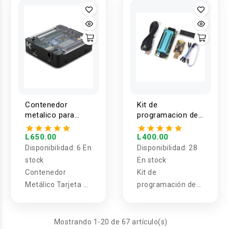
EP4CE6E
Contenedor
Kit de
metalico para
programacion de
tarjeta de
circuitos 40P
desarrollo Arduino
L650.00
L400.00
UNO R4 Minima
Disponibilidad:
6 En
Disponibilidad:
28
stock
En stock
Contenedor
Kit de
Metálico Tarjeta de
programación de
desarrollo Arduino
circuitos 40P
UNO R4 Mínima
Mostrando 1-20 de 67 artículo(s)