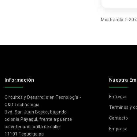
0.08mm
Mostrando 1-20 d
.
Información
Nuestra Em
Entregas
Circuitos y Desarrollo en Tecnología -
C&D Technologia
Terminos y c
Bvd. San Juan Bosco, bajando
Contacto
colonia Payaqui, frente a puente
bicentenario, orilla de calle.
Empresa
11101 Tegucigalpa