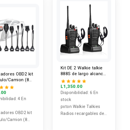
Kit DE 2 Walkie talkie
888S de largo alcance
adores OBD2 kit
5Km pxton
ulo/Camion (8
s)
L1,350.00
.00
Disponibilidad:
6 En
nibilidad:
4 En
stock
pxton Walkie Talkies
adores OBD2 kit
Radios recargables de
ulo/Camion (8
dos vías de largo
s)
alcance con