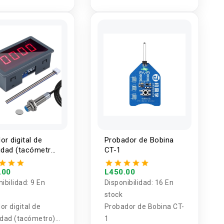
or digital de
Probador de Bobina
idad (tacómetro)
CT-1
 AC con sensor
.00
L450.00
nibilidad:
9 En
Disponibilidad:
16 En
stock
or digital de
Probador de Bobina CT-
idad (tacómetro)
1