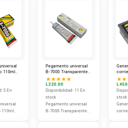
niversal
Pegamento universal
Gener
o 110ml
B-7000 Transparente
corri
110ml Zhanlida
0/4-
L220.00
L450
d:
5 En
Disponibilidad:
11 En
Dispo
stock
stock
niversal
Pegamento universal
Gener
o 110ml
B-7000 Transparente
corri
110ml Zhanlida
0/4-