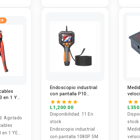
e 20 x 3mm
boligrafo 20A
CK
Endoscopio industrial
Medid
cables
con pantalla P10
veloc
3 en 1 YE-
1080P 5M
220V
hall
L1,200.00
L350
Disponibilidad:
11 En
Dispo
d:
Agotado
stock
stock
cables
Endoscopio industrial
Medid
 en 1 YE-
con pantalla 1080P 5M
veloc