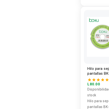
1R
Hilo para se
pantallas B
0.08mm BA
L80.00
Disponibilida
stock
Hilo para sep
pantallas B