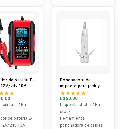
auriculares, radios de 2
vías, transceptor de
mano UHF Walky Talky
con linterna, batería de
iones de litio y
cargador
dor de bateria E-
Ponchadora de
 12V/24v 10A
impacto para jack y
terminales de red
00.00
L350.00
nibilidad:
2 En
Disponibilidad:
22 En
stock
dor de bateria E-
Herramienta
 12V/24v 10A
ponchadora de cables