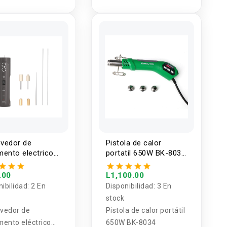
AC con sensor
vedor de
Pistola de calor
ento electrico
portatil 650W BK-8034
12 BAKU
BAKU
.00
L1,100.00
nibilidad:
2 En
Disponibilidad:
3 En
stock
vedor de
Pistola de calor portátil
ento eléctrico
650W BK-8034