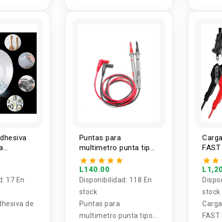
adhesiva
Puntas para
Carga
a
multimetro punta tipo
FAST
 20 x
boligrafo 20A
L140.00
L1,2
d:
17 En
Disponibilidad:
118 En
Dispo
stock
stock
dhesiva de
Puntas para
Carga
multimetro punta tipo
FAST