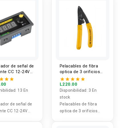
ador de señal de
Pelacables de fibra
ente CC 12-24V
optica de 3 orificios
20mA QYF-0501
CFS-3
.00
L220.00
nibilidad:
13 En
Disponibilidad:
3 En
stock
ador de señal de
Pelacables de fibra
ente CC 12-24V
optica de 3 orificios
20mA QYF-0501
CFS-3