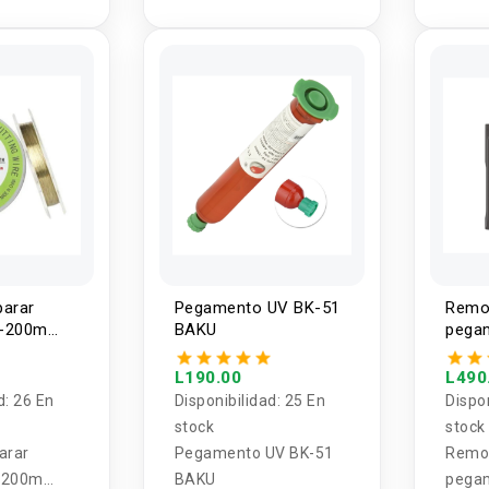
220V 
hall
parar
Pegamento UV BK-51
Remo
K-200m
BAKU
pegam
KU
BK-R
L190.00
L490
d:
26 En
Disponibilidad:
25 En
Dispo
stock
stock
arar
Pegamento UV BK-51
Remo
K-200m
BAKU
pegam