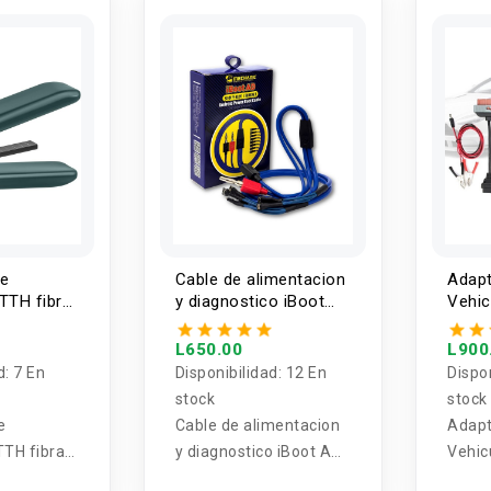
de
Cable de alimentacion
Adapt
TTH fibra
y diagnostico iBoot
Vehic
AD MECHANIC
pieza
L650.00
L900
d:
7 En
Disponibilidad:
12 En
Dispo
stock
stock
e
Cable de alimentacion
Adapt
TTH fibra
y diagnostico iBoot AD
Vehic
MECHANIC
pieza