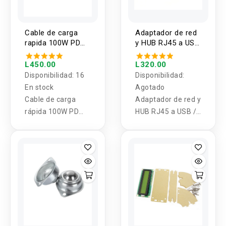
Cable de carga
Adaptador de red
rapida 100W PD
y HUB RJ45 a USB
USB-C A USB-C
/ USB-C
UGREEN
L450.00
L320.00
Disponibilidad:
16
Disponibilidad:
En stock
Agotado
Cable de carga
Adaptador de red y
rápida 100W PD
HUB RJ45 a USB /
USB-C A USB-C
USB-C
UGREEN