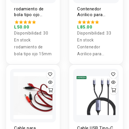
rodamiento de
Contenedor
bola tipo ojo
Acrilico para
15mm
Pantalla LCD
16x02
L50.00
L85.00
Disponibilidad:
30
Disponibilidad:
33
En stock
En stock
rodamiento de
Contenedor
bola tipo ojo 15mm
Acrilico para
Pantalla LCD 16x02
Cable para
Cable USB Tipo-C