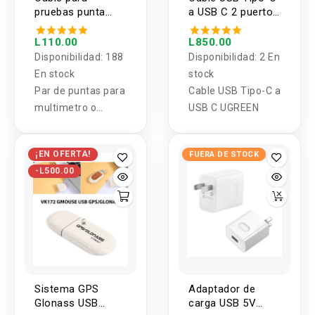
pruebas punta
a USB C 2 puertos
lagartija a banana
UGREEN
90cm
L110.00
L850.00
Disponibilidad:
188
Disponibilidad:
2 En
En stock
stock
Par de puntas para
Cable USB Tipo-C a
multimetro o
USB C UGREEN
fuente de poder ,
terminal de
¡EN OFERTA!
FUERA DE STOCK
conexion tipo
-L500.00
banana y puntas
tipo Lagarto.
Sistema GPS
Adaptador de
Glonass USB
carga USB 5V