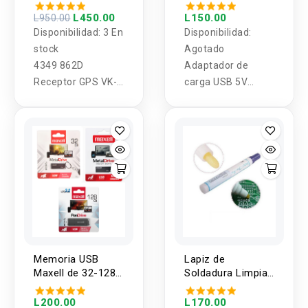
VK172
22.5W /66W
L450.00
L150.00
L950.00
Disponibilidad:
3 En
Disponibilidad:
stock
Agotado
4349 862D
Adaptador de
Receptor GPS VK-
carga USB 5V
172 GMOUSE USB
22.5W
Car DVR para G-
MOUSE
Memoria USB
Lapiz de
Maxell de 32-128
Soldadura Limpia
GB con carcasa
Kester No.951
L200.00
L170.00