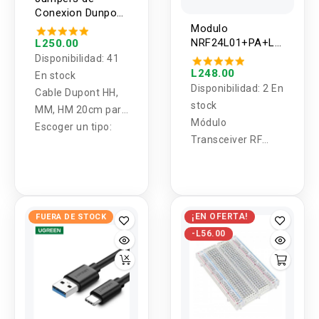
Conexion Dunpont
HH - MM - MH 40
Modulo
Hilos 20CM
NRF24L01+PA+LNA
L250.00
2.4GHz SPI 1Km
Disponibilidad:
41
con Antena
L248.00
En stock
Disponibilidad:
2 En
Cable Dupont HH,
stock
MM, HM 20cm para
Módulo
realizar
Escoger un tipo:
Transceiver RF
conexiones entre
NRF24L01+PA+LN
Arduino y sus
A SMA de 2.4GHz.
módulos de forma
Utiliza interfaz SPI.
sencilla
Posee una Antena
¡EN OFERTA!
FUERA DE STOCK
que le permite
-L56.00
tener un mayor
rango.