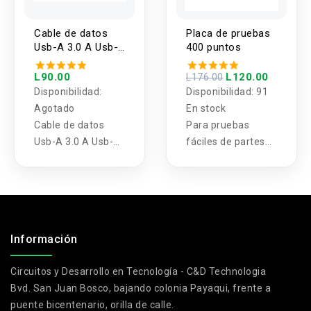
Cable de datos
Placa de pruebas
Usb-A 3.0 A Usb-
400 puntos
C 0.5M Ugreen
L90.00
L120.00
L176.00
Disponibilidad:
Disponibilidad:
91
Agotado
En stock
Cable de datos
Para pruebas
Usb-A 3.0 A Usb-C
fáciles de partes
0.5M Ugreen
pequeñas
.
Información
Circuitos y Desarrollo en Tecnología - C&D Technologia
Bvd. San Juan Bosco, bajando colonia Payaqui, frente a
puente bicentenario, orilla de calle.