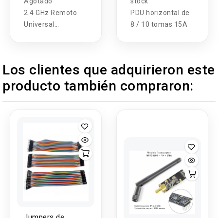
Agotado
stock
2.4 GHz Remoto
PDU horizontal de
Universal
8 / 10 tomas 15A
Inalámbrico RF
Puntero Láser Rojo
Presentador Pen
Los clientes que adquirieron este
USB Control
producto también compraron:
Remoto PPT
Presentación en
Power Point
Jumpers de