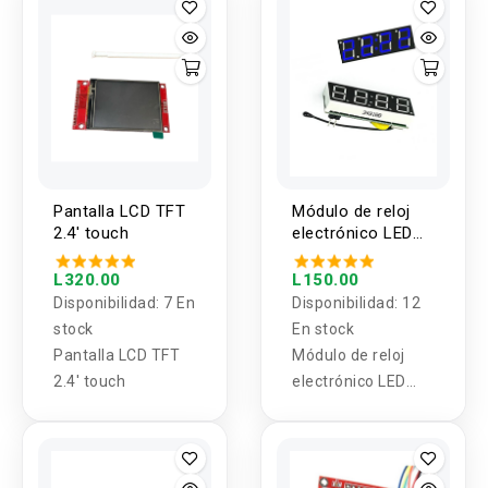
Pantalla LCD TFT
Módulo de reloj
2.4' touch
electrónico LED
AZUL de alta
precisión RX8025
L320.00
L150.00
DS1302
Disponibilidad:
7 En
Disponibilidad:
12
stock
En stock
Pantalla LCD TFT
Módulo de reloj
2.4' touch
electrónico LED
AZUL de alta
precisión RX8025
DS1302