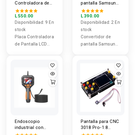
Controladora de
pantalla Samsung
Pantalla LCD
4K 96 Pines a 51
AT050TN43 de 5"
pines
L550.00
L390.00
RCA-VGA-HDMI
Disponibilidad:
9 En
Disponibilidad:
2 En
stock
stock
Placa Controladora
Convertidor de
de Pantalla LCD
pantalla Samsung
AT050TN43 de 5"
4K 96 Pines a 51
AV-VGA-HDMI 9V-
pines
24V
Endoscopio
Pantalla para CNC
industrial con
3018 Pro-1.8
pantalla P10
pulgadas