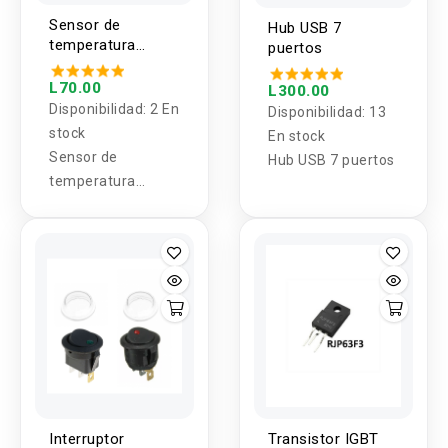
Sensor de
Hub USB 7
temperatura
puertos
termistor 10K 1%
3950 NTC
L70.00
L300.00
Disponibilidad:
2 En
Disponibilidad:
13
stock
En stock
Sensor de
Hub USB 7 puertos
temperatura
termistor 10K 1%
3950 NTC
Interruptor
Transistor IGBT