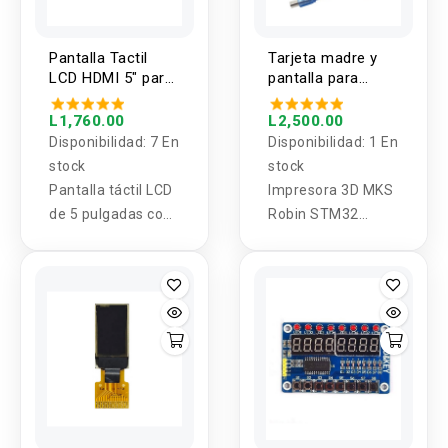
Pantalla Tactil
Tarjeta madre y
LCD HDMI 5" para
pantalla para
Raspberry Pi4
impresora 3D MKS
Robin STM32
L1,760.00
L2,500.00
Disponibilidad:
7 En
Disponibilidad:
1 En
stock
stock
Pantalla táctil LCD
Impresora 3D MKS
de 5 pulgadas con
Robin STM32
puerto HDMI y
integrado tablero
adaptador Micro
tablero de control
HDMI para
ARM con pantalla
Raspberry Pi4.
táctil