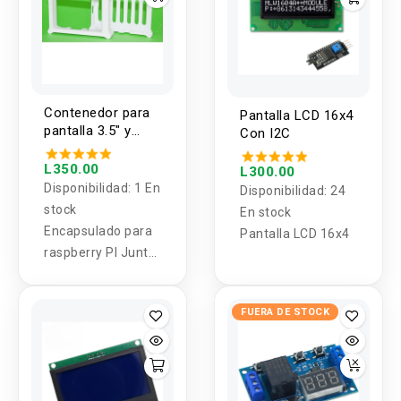
Contenedor para
Pantalla LCD 16x4
pantalla 3.5" y
Con I2C
placa Raspberry PI
L350.00
L300.00
Disponibilidad:
1 En
Disponibilidad:
24
stock
En stock
Encapsulado para
Pantalla LCD 16x4
raspberry PI Junto
con el display de
3.5 pulgadas
FUERA DE STOCK