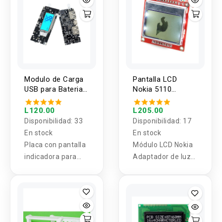
Modulo de Carga
Pantalla LCD
USB para Baterias
Nokia 5110
18650 con
Compatible con
Pantalla BMS
Arduino
L120.00
L205.00
Disponibilidad:
33
Disponibilidad:
17
En stock
En stock
Placa con pantalla
Módulo LCD Nokia
indicadora para
Adaptador de luz
banco de baterias
de fondo azul PCB
18650
Nokia 5110 LCD
compatible con
Arduino.