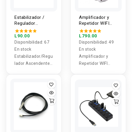
Estabilizador /
Amplificador y
Regulador
Repetidor WIFI
Ascendente de
2.4Ghz 300Mbps
voltaje DC-DC
L90.00
L790.00
MT3608 Micro
Disponibilidad:
67
Disponibilidad:
49
USB 2V-24V a 5V-
En stock
En stock
28V 2A
Estabilizador/Regu
Amplificador y
lador Ascendente
Repetidor WIFI
DC-DC MT3608
2.4Ghz 300Mbps
Micro USB 2V-24V
a 5V-28V 2A