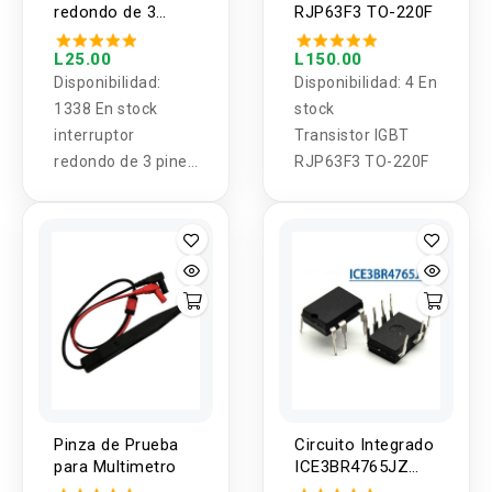
redondo de 3
RJP63F3 TO-220F
pines con luz roja
y verde/Protector
L25.00
L150.00
impermeable
Disponibilidad:
Disponibilidad:
4 En
20mm ON/OFF
1338 En stock
stock
interruptor
Transistor IGBT
redondo de 3 pines
RJP63F3 TO-220F
con luz
roja/protector
impermeable
20mm on/off
Pinza de Prueba
Circuito Integrado
para Multimetro
ICE3BR4765JZ
DIP-7