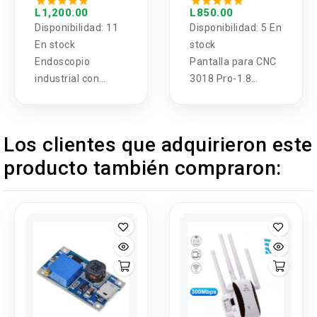
1080P 5M
L1,200.00
L850.00
Disponibilidad:
11
Disponibilidad:
5 En
En stock
stock
Endoscopio
Pantalla para CNC
industrial con
3018 Pro-1.8
pantalla 1080P 5M
pulgadas
Los clientes que adquirieron este
producto también compraron: