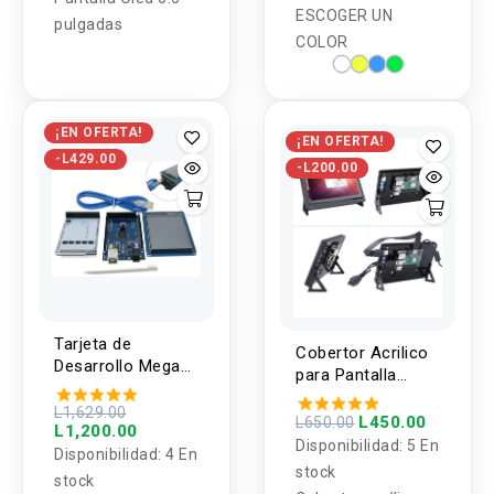
ESCOGER UN
pulgadas
COLOR
¡EN OFERTA!
¡EN OFERTA!
-L429.00
-L200.00
Tarjeta de
Cobertor Acrilico
Desarrollo Mega
para Pantalla
2560 R3, Shield y
Táctil de 7
Pantalla Touch 3.2
L1,629.00
Pulgadas
L450.00
L650.00
L1,200.00
Pulgadas (Kit)
Disponibilidad:
5 En
Disponibilidad:
4 En
stock
stock