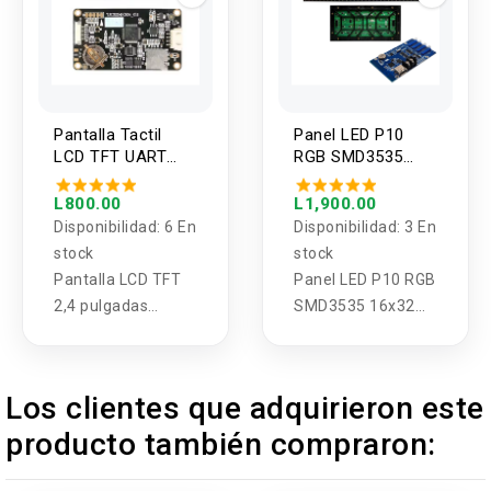
Pantalla Tactil
Panel LED P10
LCD TFT UART
RGB SMD3535
HDMI 2,4 pulgadas
16x32 Con
Para Raspberry pi
Controlador HD-
L800.00
L1,900.00
WF4 Wifi
Disponibilidad:
6 En
Disponibilidad:
3 En
stock
stock
Pantalla LCD TFT
Panel LED P10 RGB
2,4 pulgadas
SMD3535 16x32
USART HMI
Con Controlador
HD-WF4 Wifi
Los clientes que adquirieron este
producto también compraron: