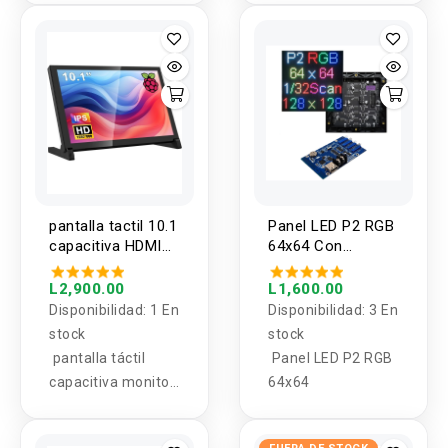
IC para arduino
Mega 2560 R3
pantalla tactil 10.1
Panel LED P2 RGB
capacitiva HDMI
64x64 Con
pantalla 1280x800
Controlador HD-
para Raspberry Pi
WF4 Wifi
L2,900.00
L1,600.00
5/4/3B
Disponibilidad:
1 En
Disponibilidad:
3 En
stock
stock
pantalla táctil
Panel LED P2 RGB
capacitiva monitor
64x64
HDMI pantalla
1280x800 para