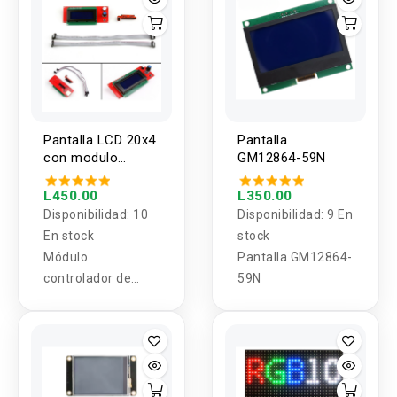
Pantalla LCD 20x4
Pantalla
con modulo
GM12864-59N
controlador para
impresora 3D
L450.00
L350.00
Disponibilidad:
10
Disponibilidad:
9 En
En stock
stock
Módulo
Pantalla GM12864-
controlador de
59N
pantalla inteligente
LCD 2004 con
adaptador para
impresora 3D L6O2