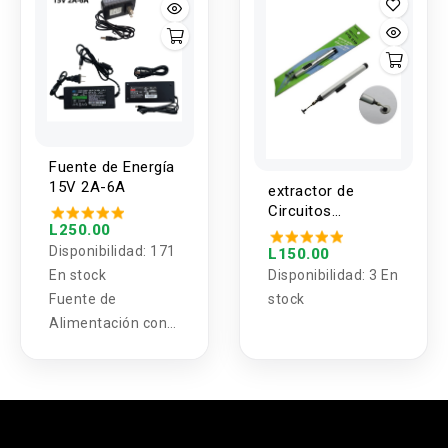
Fuente de Energía
15V 2A-6A
extractor de
Circuitos
L250.00
Integrados
Disponibilidad:
171
L150.00
En stock
Disponibilidad:
3 En
Fuente de
stock
Alimentación con
LED AC y DC
Adaptador de
enchufe US, con
conector cilíndrico,
.
salida de 15V, 2A.