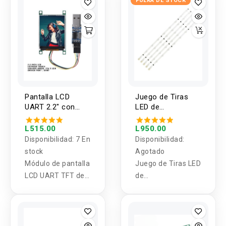
FUERA DE STOCK
Raspberry Pi
5/4/3B
Pantalla LCD
Juego de Tiras
UART 2.2" con
LED de
módulo USB a
Retroiluminacion
Serial TTL PL2303
para TV
L515.00
L950.00
SAMSUNG 32
Disponibilidad:
7 En
Disponibilidad:
Pulgadas
stock
Agotado
Módulo de pantalla
Juego de Tiras LED
LCD UART TFT de
de
2.2 pulgadas con
Retroiluminacion
serie PL2303 para
para TV SAMSUNG
Arduino
32 Pulgadas