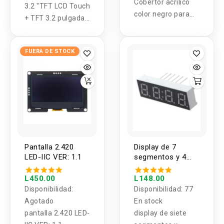
Cobertor acrílico
3.2 "TFT LCD Touch
color negro para
+ TFT 3.2 pulgadas
montaje de
Shield + Mega
pantalla táctil HDMI
2560 R3 con cable
de 7 pulgadas para
FUERA DE STOCK
usb para el kit
Raspberry.
Arduino
Pantalla 2.420
Display de 7
LED-IIC VER: 1.1
segmentos y 4
digitos catodo
comun
L450.00
L148.00
Disponibilidad:
Disponibilidad:
77
Agotado
En stock
pantalla 2.420 LED-
display de siete