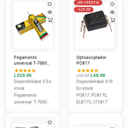
¡EN OFERTA!
-L20.00
Pegamento
Optoacoplador
universal T-7000
PC817
Negro 110ml
Zhanlida
L220.00
L40.00
L60.00
Disponibilidad:
5 En
Disponibilidad:
619
stock
En stock
Pegamento
PC817, PC817C,
universal T-7000
EL817C, LTV817
Negro 110ml
Zhanlida