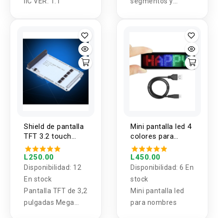
IIC VER: 1.1
segmentos y
cuatro bits, catodo
comun
Shield de pantalla
Mini pantalla led 4
TFT 3.2 touch
colores para
para arduino
nombres
mega
L250.00
L450.00
Disponibilidad:
12
Disponibilidad:
6 En
En stock
stock
Pantalla TFT de 3,2
Mini pantalla led
pulgadas Mega
para nombres
Touch LCD Shield -