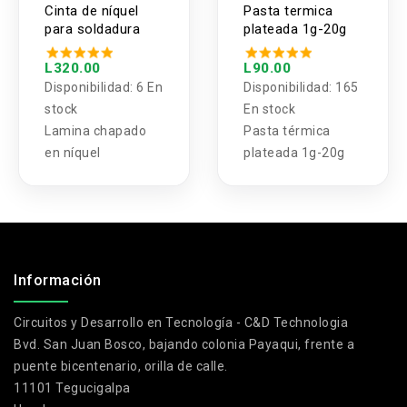
Cinta de níquel
Pasta termica
para soldadura
plateada 1g-20g
L320.00
L90.00
Disponibilidad:
6 En
Disponibilidad:
165
stock
En stock
Lamina chapado
Pasta térmica
en níquel
plateada 1g-20g
.
Información
Circuitos y Desarrollo en Tecnología - C&D Technologia
Bvd. San Juan Bosco, bajando colonia Payaqui, frente a
puente bicentenario, orilla de calle.
11101 Tegucigalpa