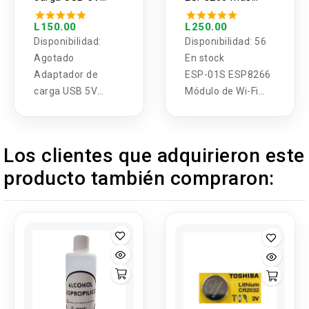
22.5W /66W
adaptador TTL
L150.00
L250.00
Disponibilidad:
Disponibilidad:
56
Agotado
En stock
Adaptador de
ESP-01S ESP8266
carga USB 5V
Módulo de Wi-Fi
22.5W
inalámbrico serie +
Adaptador ESP-01
para Arduino
Los clientes que adquirieron este
producto también compraron: