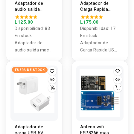
Adaptador de
Adaptador de
audio salida
Carga Rapida
macho 1/4"
USB-C a Micro
(6.35mm) y
USB UGREEN
L125.00
L175.00
entrada hembra
Disponibilidad:
83
Disponibilidad:
17
de 3.5mm
En stock
En stock
mono/stereo
Adaptador de
Adaptador de
audio salida macho
Carga Rapida USB-
1/4" (6.35mm) y
C a Micro USB
entrada hembra de
FUERA DE STOCK
3.5mm
mono/stereo
Adaptador de
Antena wifi
carga USB 5V
ESP8266 mas