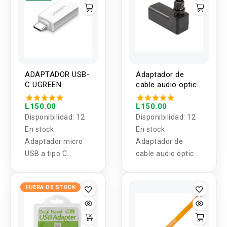
ADAPTADOR USB-
Adaptador de
C UGREEN
cable audio optico
tipo L H-M
L150.00
L150.00
Disponibilidad:
12
Disponibilidad:
12
En stock
En stock
Adaptador micro
Adaptador de
USB a tipo C
cable audio óptico
UGREEN
tipo L H-M
FUERA DE STOCK