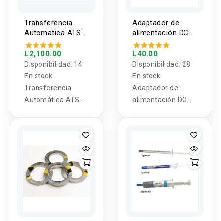
Transferencia
Adaptador de
Automatica ATS
alimentación DC
para riel DIN
5.5*2.1 a USB tipo
TOMZN 2P-4P
C
L2,100.00
L40.00
100A-250A
Disponibilidad:
14
Disponibilidad:
28
110/220V 60Hz
En stock
En stock
Transferencia
Adaptador de
Automática ATS
alimentación DC
para riel DIN 2P-4P
5.5*2.1 a USB tipo
100A-250A
C
110/220V 60Hz