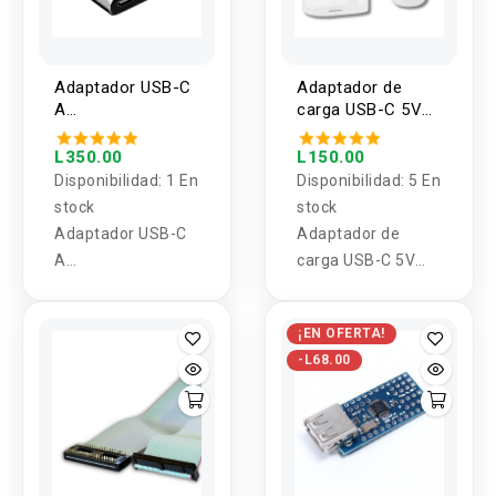
Adaptador USB-C
Adaptador de
A
carga USB-C 5V
HDMI+VGA+USB+PD
25W
L350.00
L150.00
Disponibilidad:
1 En
Disponibilidad:
5 En
stock
stock
Adaptador USB-C
Adaptador de
A
carga USB-C 5V
HDMI+VGA+USB+P
25W
D
¡EN OFERTA!
-L68.00