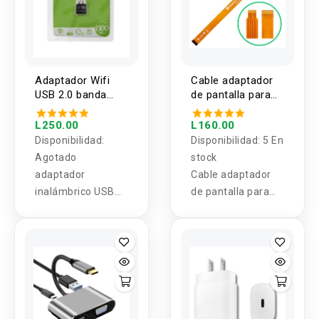
Adaptador Wifi
Cable adaptador
USB 2.0 banda
de pantalla para
dual 2.4G y 5.8G
Raspberry PI 5
1300MBPS
300mm
L250.00
L160.00
AC1300-4609AC
Disponibilidad:
Disponibilidad:
5 En
Agotado
stock
adaptador
Cable adaptador
inalámbrico USB
de pantalla para
de doble banda
Raspberry PI 5
(2,4 GHz / 5 GHz)
300mm