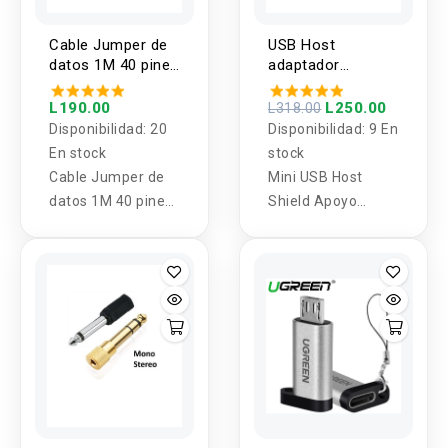
Cable Jumper de
USB Host
datos 1M 40 pines
adaptador
FC-40P a SYD 40P
compatible con
ADK MAX3421
L190.00
L250.00
L318.00
Disponibilidad:
20
Disponibilidad:
9 En
En stock
stock
Cable Jumper de
Mini USB Host
datos 1M 40 pines
Shield Apoyo
FC-40P a SYD 40P
Google ADK
Android para
Arduino UNO MEGA
Duemilanove