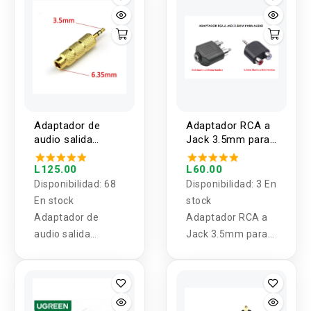
Adaptador de
Adaptador RCA a
audio salida
Jack 3.5mm para
hembra 1/4"
Audio
(6.35mm) y
L125.00
L60.00
entrada macho de
Disponibilidad:
68
Disponibilidad:
3 En
3.5mm
En stock
stock
Adaptador de
Adaptador RCA a
audio salida
Jack 3.5mm para
hembra 1/4"
Audio
(6.35mm) y
entrada macho de
3.5mm