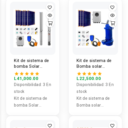
Kit de sistema de
Kit de sistema de
bomba Solar
Bomba solar
sumergible
Sumergible para
multietapa con
aguas residuales
L41,000.00
L22,500.00
controlador MPTT
110V 1100W 2''
Disponibilidad:
3 En
Disponibilidad:
3 En
280V 2200W
stock
stock
Kit de sistema de
Kit de sistema de
bomba Solar
Bomba solar
sumergible
Sumergible para
multietapa con
aguas residuales
controlador MPTT
110V 1100W 2''