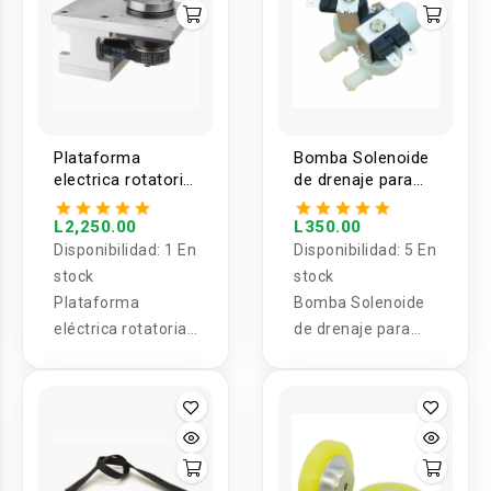
Plataforma
Bomba Solenoide
electrica rotatoria
de drenaje para
servo 57 24V
lavadora XQG70-
K1279
L2,250.00
L350.00
Disponibilidad:
1 En
Disponibilidad:
5 En
stock
stock
Plataforma
Bomba Solenoide
eléctrica rotatoria
de drenaje para
servo 57 24V MG0-
lavadora XQG70-
000-0050
K1279