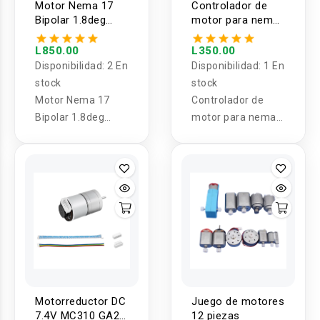
Motor Nema 17
Controlador de
Bipolar 1.8deg
motor para nema
60Ncm 17HS24-
TB6560 3A
0644S
L850.00
L350.00
Disponibilidad:
2 En
Disponibilidad:
1 En
stock
stock
Motor Nema 17
Controlador de
Bipolar 1.8deg
motor para nema
60Ncm 17HS24-
TB6560 3A
0644S
Motorreductor DC
Juego de motores
7.4V MC310 GA25
12 piezas