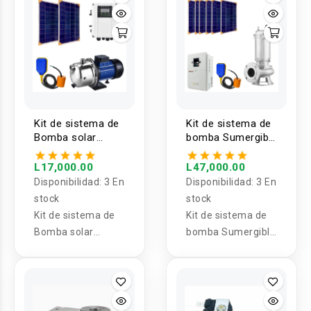
280V 2200W
Kit de sistema de
Kit de sistema de
Bomba solar
bomba Sumergible
superficial
para aguas
centrifuga con
residuales 220V
L17,000.00
L47,000.00
controlador 750W
1500W 2''
Disponibilidad:
3 En
Disponibilidad:
3 En
50WQ15-15-1.5S
stock
stock
una fase
Kit de sistema de
Kit de sistema de
Bomba solar
bomba Sumergible
superficial
para aguas
centrifuga con
residuales 220V
controlador 750W
1500W 2'' 50WQ15-
15-1.5S una fase