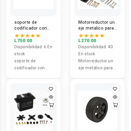
soporte de
Motorreductor un
codificador con
eje metalico para
polea de 200mm
carrito robot 3-6V
y Soporte
L750.00
L270.00
Disponibilidad:
6 En
Disponibilidad:
40
stock
En stock
soporte de
Motorreductor un
codificador con
eje metálico para
polea de 200 mm
carrito robot 3-6V