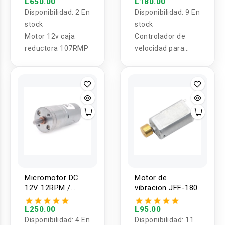
L650.00
L180.00
Disponibilidad:
2 En
Disponibilidad:
9 En
stock
stock
Motor 12v caja
Controlador de
reductora 107RMP
velocidad para
ventilador 900W
Micromotor DC
Motor de
12V 12RPM /
vibracion JFF-180
35RPM
L250.00
L95.00
Disponibilidad:
4 En
Disponibilidad:
11