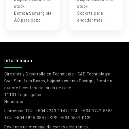
mas interruptor
stock
stock
Bomba Sumergible
Soporte para
AC para pozo
encoder más
profundo 220V
codificador
1500W una fase
rotatorio
más interruptor
.
Información
Circuitos y Desarrollo en Tecnología - C&D Technologia
Bvd. San Juan Bosco, bajando colonia Payaqui, frente a
puente bicentenario, orilla de calle.
11101 Tegucigalpa
Honduras
Llámenos:
TGU: +504 2243-1147 | TGU: +504 9742-5553 |
TGU: +504 8825-0847 | SPS: +504 9551-0130
Envíenos un mensaje de correo electrónico: