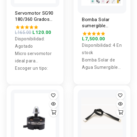
Servomotor SG90
180/360 Grados
Bomba Solar
1.5Kg
sumergible
multietapa con
L120.00
L165.00
controlador MPTT
L7,500.00
Disponibilidad:
Disponibilidad:
4 En
Agotado
stock
Micro servomotor
Bomba Solar de
ideal para
Agua Sumergible
aprender a utilizar
Escoger un tipo:
multietapa con
servos RC, su
controlador MPTT
pequeño tamaño
150V 1100W 1.25''
permite utilizarlo
HG-4SSC6.5-101-
en multiples
150-1100-HV
proyectos.