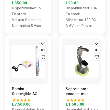
08
L350.00
L90.00
Disponibilidad:
15
Disponibilidad:
104
En stock
En stock
Valvula Solenoide
Mini Motor 130 DC
Neumática 5 Vías 2
3-6V con Pinzas
Posiciones 4V210-
Cocodrilo para
08
proyectos de
electónica.
Bomba
Soporte para
Sumergible AC
encoder mas
para pozo
codificador
profundo 220V
rotatorio
L7,500.00
L1,500.00
1500W una fase
Disponibilidad:
6 En
Disponibilidad:
3 En