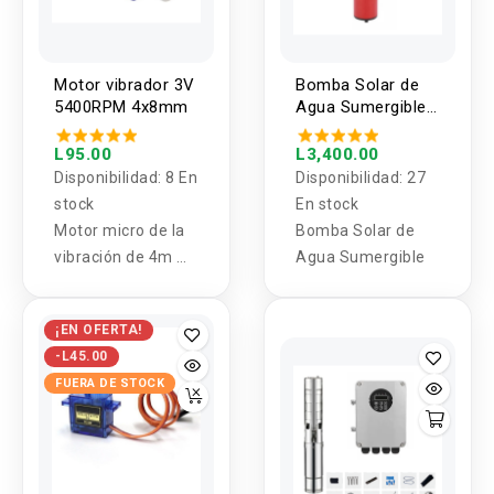
Motor vibrador 3V
Bomba Solar de
5400RPM 4x8mm
Agua Sumergible
12/24V DC
L95.00
L3,400.00
Disponibilidad:
8 En
Disponibilidad:
27
stock
En stock
Motor micro de la
Bomba Solar de
vibración de 4m m
Agua Sumergible
* 8m m con los
mini motores
¡EN OFERTA!
huecos de la taza
-L45.00
de la metralla 3V
FUERA DE STOCK
pequeños para los
modelos de DIY