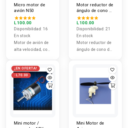
Micro motor de
Motor reductor de
avión N50
ángulo de cono de
doble eje 3-12V
L100.00
L100.00
Disponibilidad:
16
Disponibilidad:
21
En stock
En stock
Motor de avión de
Motor reductor de
alta velocidad, con
ángulo de cono de
orificio de
doble eje
enfriamiento,
¡EN OFERTA!
motor fuerte de
-L70.00
cepillo de metal
magnético.
Mini motor /
Mini Motor de