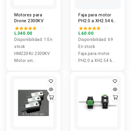
Motores para
Faja para motor
Drone 2300KV
PH2.0 a XH2.54 6
PINES 35cm
L340.00
L60.00
Disponibilidad:
1 En
Disponibilidad:
69
stock
En stock
HM2204U 2300KV
Faja para motor
Motor sin
PH2.0 a XH2.54 6
Escobillas CW &
PINES 35cm
CCW para FPV 250
Cuadricóptero Mini
QAV250