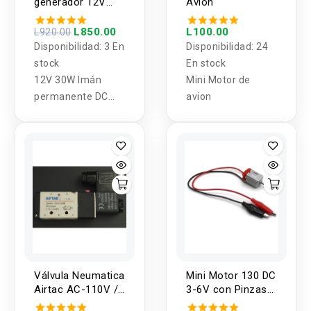
generador 12V
Avion
30W XD-3420
L850.00
L100.00
L920.00
Disponibilidad:
3 En
Disponibilidad:
24
stock
En stock
12V 30W Imán
Mini Motor de
permanente DC
avion
Motor eléctrico de
alta velocidad CW /
CCW DIY
Generador JS
Válvula Neumatica
Mini Motor 130 DC
Airtac AC-110V /
3-6V con Pinzas
DC - 12V 4v210-
Cocodrilo