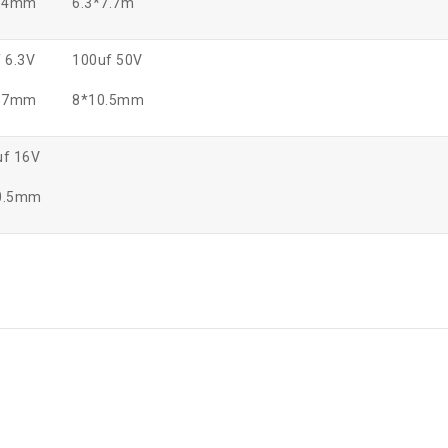
5.4mm
6.3*7.7m
 6.3V
100uf 50V
7.7mm
8*10.5mm
uf 16V
0.5mm