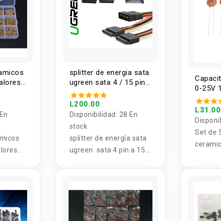
ramicos
splitter de energia sata
Capaci
alores
ugreen sata 4 / 15 pin
0-25V 1
0V
a 15 pin
valor (
L200.00
L31.00
 En
Disponibilidad:
28 En
Disponi
stock
Set de 
ámicos
splitter de energía sata
cerami
lores
ugreen sata 4 pin a 15
25V 1 v
V
pin