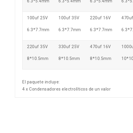
6.3*5.4mm
6.3*5.4mm
6.3*5.4mm
6.3*
100uf 25V
100uf 35V
220uf 16V
470uf
6.3*7.7mm
6.3*7.7mm
6.3*7.7mm
6.3*
220uf 35V
330uf 25V
470uf 16V
1000
8*10.5mm
8*10.5mm
8*10.5mm
10*1
El paquete incluye:
4 x Condensadores electrolíticos de un valor