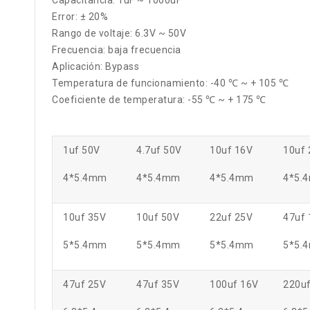
Capacitancia: 1uF ~ 1000uF
Error: ± 20%
Rango de voltaje: 6.3V ~ 50V
Frecuencia: baja frecuencia
Aplicación: Bypass
Temperatura de funcionamiento: -40 ℃ ~ + 105 ℃
Coeficiente de temperatura: -55 ℃ ~ + 175 ℃
1uf 50V
4.7uf 50V
10uf 16V
10uf 
4*5.4mm
4*5.4mm
4*5.4mm
4*5.
10uf 35V
10uf 50V
22uf 25V
47uf 
5*5.4mm
5*5.4mm
5*5.4mm
5*5.
47uf 25V
47uf 35V
100uf 16V
220u