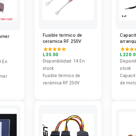
Fusible termico de
Capacit
immer
ceramica RF 250V
arranq
40UF
L35.00
L220.
Disponibilidad:
14 En
Disponi
8 En
stock
stock
Fusible térmico de
Capacit
mmer
cerámica RF 250V
de mot