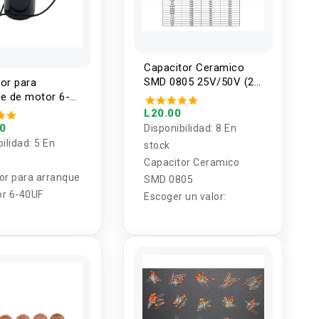
Capacitor Ceramico
SMD 0805 25V/50V (2
or para
Unidades)
ue de motor 6-
L20.00
00
Disponibilidad:
8 En
bilidad:
5 En
stock
Capacitor Ceramico
or para arranque
SMD 0805
or 6-40UF
Escoger un valor: