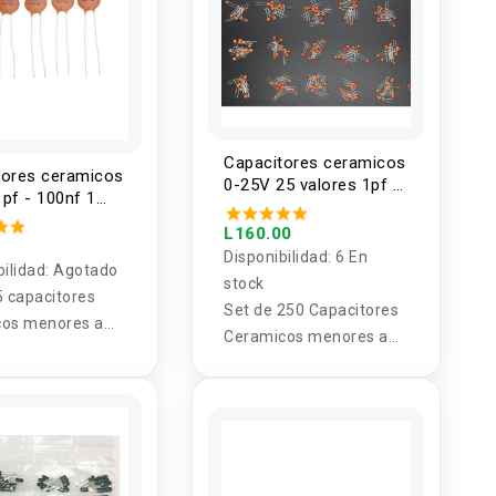
Capacitores ceramicos
tores ceramicos
0-25V 25 valores 1pf -
pf - 100nf 1
100nf (250 unidades)
5U)
L160.00
Disponibilidad:
6 En
bilidad:
Agotado
stock
5 capacitores
Set de 250 Capacitores
cos menores a
Ceramicos menores a
alor (5U)
25V 25 valores 1pf -
100nf