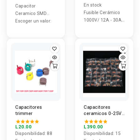
En stock
Capacitor
Fusible Cerámico
Ceramico SMD
1000V/ 12A - 30A
0603
Escoger un valor:
10X38mm
Capacitores
Capacitores
trimmer
ceramicos 0-25V
1pf - 100nf (1000
unidades)
L20.00
L390.00
Disponibilidad:
88
Disponibilidad:
15