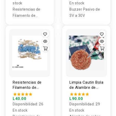
stock
En stock
Resistencias de
Buzzer Pasivo de
Filamento de
3V a 30V
Carbón 2W 1 Valor
(5 Unidades)
Resistencias de
Limpia Cautin Bola
Filamento de
de Alambre de
Carbon 3W 1% 1
Cobre
Valor (5 Unidades)
L40.00
L90.00
Disponibilidad:
26
Disponibilidad:
29
En stock
En stock