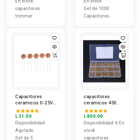
En stock
En stock
capacitores
Set de 1000
trimmer
Capacitores
Ceramicos
menores a 25V 1pf
- 100nf
Capacitores
capacitores
ceramicos 0-25V
ceramicos 450
1pf - 100nf 1
piezas 15 Valores
valor (5U)
10PF-100NF 50V
L31.00
L800.00
Disponibilidad:
Disponibilidad:
6 En
Agotado
stock
Set de 5
capacitores