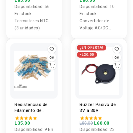
L85.00
L80.00
Disponibilidad:
56
Disponibilidad:
10
En stock
En stock
Termistores NTC
Convertidor de
(3 unidades)
Voltaje AC/DC
TNY280PN (DIP)
¡EN OFERTA!
-L20.00
Resistencias de
Buzzer Pasivo de
Filamento de
3V a 30V
Carbon 2W 1% 1
Valor (5 Unidades)
L35.00
L60.00
L80.00
Disponibilidad:
9 En
Disponibilidad:
23