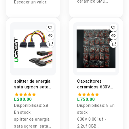
ceramico SMD
0805
Escoger un valor:
0.47UF 16V X7R
0805
splitter de energia
Capacitores
sata ugreen sata
ceramicos 630V
4 / 15 pin a 15 pin
25 valores 0.001uf
- 2.2uf (200
L200.00
L750.00
unidades)
Disponibilidad:
28
Disponibilidad:
8 En
En stock
stock
splitter de energía
630V 0.001uf -
sata ugreen sata 4
2.2uf CBB