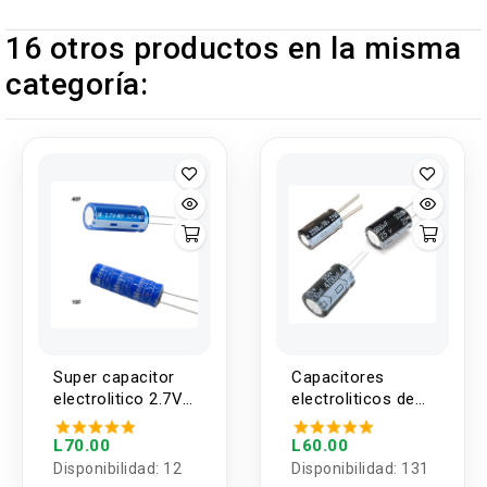
16 otros productos en la misma
categoría:
Super capacitor
Capacitores
electrolitico 2.7V
electroliticos de
10F y 40F
2200uf, 3300uf,
4700uf o 10000uf
L70.00
L60.00
1 valor (1 unidad)
Disponibilidad:
12
Disponibilidad:
131