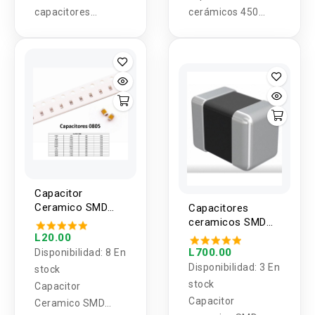
capacitores
cerámicos 450
ceramicos
piezas 15 Valores
menores a 25V 1
10PF-100NF 50V
valor (5U)
Capacitor
Ceramico SMD
Capacitores
0805 25V/50V (2
ceramicos SMD
Unidades)
0.47UF 16V X7R
L20.00
0805 (100
L700.00
Disponibilidad:
8 En
unidades)
Disponibilidad:
3 En
stock
stock
Capacitor
Capacitor
Ceramico SMD