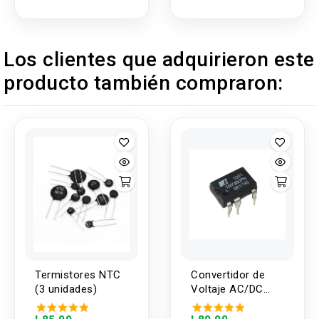
pin a 15 pin
condensadores de
película de metal
Kit de surtido 25
Los clientes que adquirieron este
valores 200pcs
producto también compraron:
Termistores NTC
Convertidor de
(3 unidades)
Voltaje AC/DC
TNY280PN (DIP)