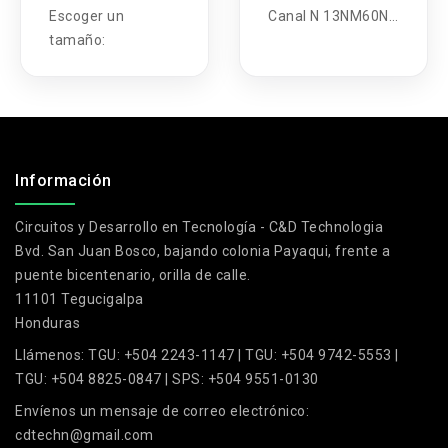
Escoger un
Canal N 13NM60N
tamaño:
600V 13A
.
Información
Circuitos y Desarrollo en Tecnología - C&D Technologia
Bvd. San Juan Bosco, bajando colonia Payaqui, frente a
puente bicentenario, orilla de calle.
11101 Tegucigalpa
Honduras
Llámenos:
TGU: +504 2243-1147 | TGU: +504 9742-5553 |
TGU: +504 8825-0847 | SPS: +504 9551-0130
Envíenos un mensaje de correo electrónico:
cdtechn@gmail.com