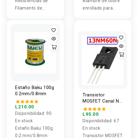
Resistencias de
Alambre de cobre
Filamento de
enrollado para
Carbón 3W 1% 1
limpieza de restos
Valor (5 Unidades)
de soldadura de
las puntas del
cautín.
Estaño Baku 100g
0.2mm/0.8mm
Transistor
MOSFET Canal N
L210.00
13NM60N 600V
13A
Disponibilidad:
90
L95.00
En stock
Disponibilidad:
67
Estaño Baku 100g
En stock
0.2 mm/0.8mm
Transistor MOSFET