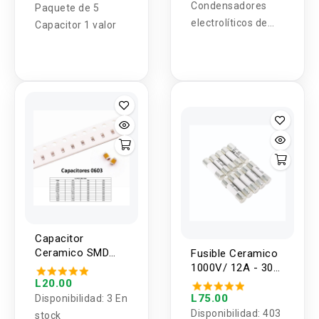
Condensadores
1000uF
Paquete de 5
electrolíticos de
Capacitor 1 valor
aluminio SMD Kit
surtido 1uF-1000uF
MF
Capacitor
Ceramico SMD
Fusible Ceramico
0603 25V/50V (2
1000V/ 12A - 30A
Unidades)
10X38mm
L20.00
L75.00
Disponibilidad:
3 En
Disponibilidad:
403
stock