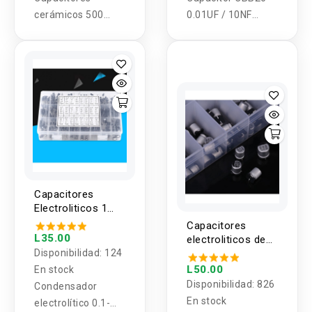
cerámicos 500
0.01UF / 10NF
piezas 10 Valores
CODIGO 103k /
0.1-10UF 50V
630V, 1000V
Capacitores
Electroliticos 1
Valor 0.1-1000uF
Capacitores
(5 Unidades)
L35.00
electroliticos de
Disponibilidad:
124
aluminio SMD 1
valor (4 unidades)
L50.00
En stock
Disponibilidad:
826
Condensador
En stock
electrolítico 0.1-