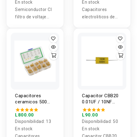
En stock
En stock
Semiconductor CI
Capacitores
filtro de voltaje
electroliticos de
10uF y 40uF
2200uf, 3300uf,
4700uf o 10000uf
1 valor (1 unidad)
Capacitores
Capacitor CBB20
ceramicos 500
0.01UF / 10NF
piezas 10 Valores
CODIGO 103k /
0.1-10UF 50V
630V, 1000V
L800.00
L90.00
Disponibilidad:
13
Disponibilidad:
50
En stock
En stock
Capacitores
Capacitor CBB20