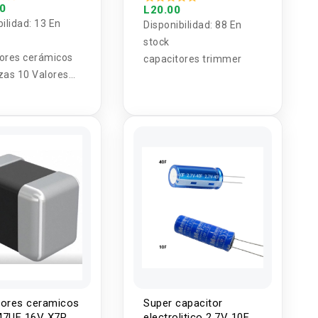
00
L20.00
bilidad:
13 En
Disponibilidad:
88 En
stock
ores cerámicos
capacitores trimmer
zas 10 Valores
F 50V
tores ceramicos
Super capacitor
47UF 16V X7R
electrolitico 2.7V 10F y