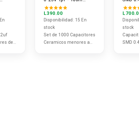
(200
(1000 unidades)
0805 (1
L390.00
L700.
 En
Disponibilidad:
15 En
Disponi
stock
stock
.2uf
Set de 1000 Capacitores
Capacit
res de
Ceramicos menores a
SMD 0.
 Kit de
25V 1pf - 100nf
0805
es