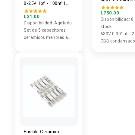
0-25V 1pf - 100nf 1
0.001uf - 2.2uf 
valor (5U)
unidades)
L750.00
L31.00
Disponibilidad:
8
Disponibilidad:
Agotado
stock
Set de 5 capacitores
630V 0.001uf - 2
ceramicos menores a
CBB condensado
25V 1 valor (5U)
película de metal
surtido 25 valor
200pcs
Fusible Ceramico