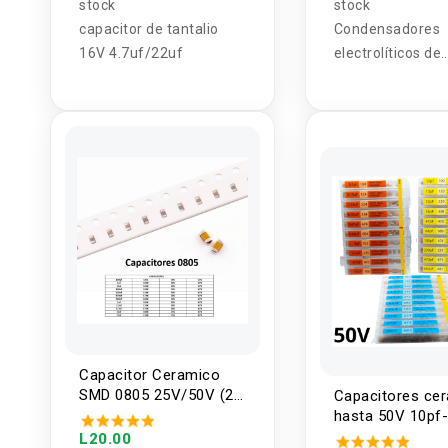
stock
stock
capacitor de tantalio
Condensadores
16V 4.7uf/22uf
electrolíticos de
aluminio SMD Kit
1uF-1000uF MF
Capacitor Ceramico
SMD 0805 25V/50V (2
Capacitores ce
Unidades)
hasta 50V 10pf-
Valor (5U)
L20.00