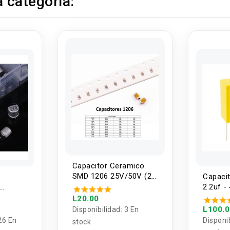
 categoría:
Capacitor Ceramico
SMD 1206 25V/50V (2
Capacit
Unidades)
2.2uf -
valor (4
VAC 50
L20.00
L100.
Disponibilidad:
3 En
26 En
Disponi
stock