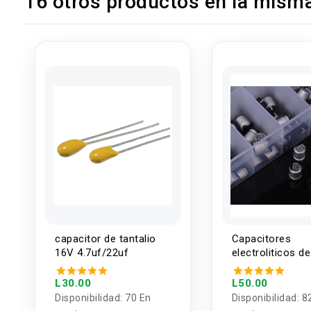
16 otros productos en la misma
capacitor de tantalio
Capacitores
16V 4.7uf/22uf
electroliticos de
aluminio SMD 1 
unidades)
L30.00
L50.00
Disponibilidad:
70 En
Disponibilidad:
8