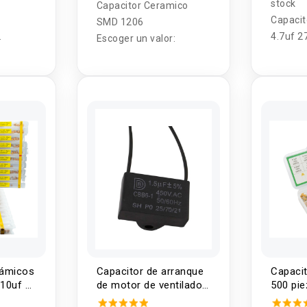
stock
Capacitor Ceramico
Capacit
SMD 1206
4.7uf 2
Escoger un valor:
 surtido
50/60 
rámicos
Capacitor de arranque
Capaci
10uf 1
de motor de ventilador
500 pie
CBB61 450V 0.8UF -
0.1-10