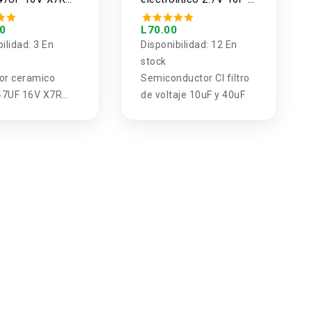
00 unidades)
40F
00
L70.00
bilidad:
3 En
Disponibilidad:
12 En
stock
or ceramico
Semiconductor CI filtro
47UF 16V X7R
de voltaje 10uF y 40uF