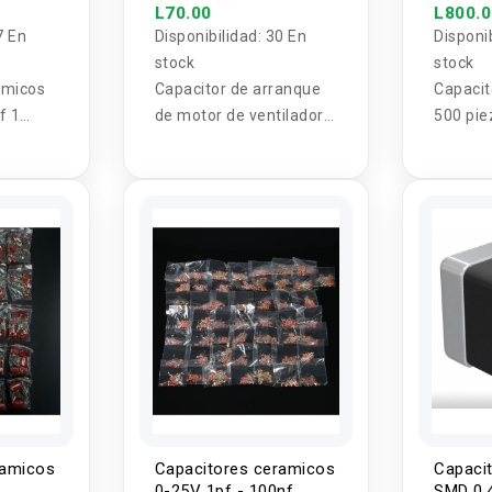
25UF
L70.00
L800.
7 En
Disponibilidad:
30 En
Disponi
stock
stock
ámicos
Capacitor de arranque
Capacit
f 1
de motor de ventilador
500 pie
CBB61 450V
0.1-10U
ramicos
Capacitores ceramicos
Capaci
0-25V 1pf - 100nf
SMD 0.