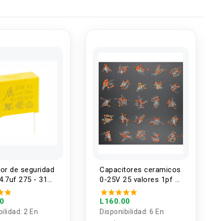
or de seguridad
Capacitores ceramicos
 4.7uf 275 - 310
0-25V 25 valores 1pf -
/60 Hz
100nf (250 unidades)
00
L160.00
bilidad:
2 En
Disponibilidad:
6 En