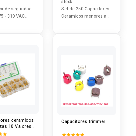
stock
or de seguridad
Set de 250 Capacitores
75 - 310 VAC
Ceramicos menores a
Hz
25V 25 valores 1pf -
100nf
tores ceramicos
Capacitores trimmer
zas 10 Valores
UF 50V