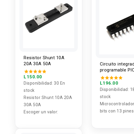
Resistor Shunt 10A
20A 30A 50A
Circuito integra
programable PI
16F84A
L150.00
L196.00
Disponibilidad:
30 En
Disponibilidad:
1
stock
stock
Resistor Shunt 10A 20A
Microcontrolador
30A 50A
bits con 13 pines
Escoger un valor:
disponibles