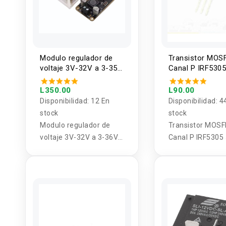
Modulo regulador de
Transistor MOS
voltaje 3V-32V a 3-35V
Canal P IRF530
2.5A con acrilico
31A (TO-220AB
L350.00
L90.00
Disponibilidad:
12 En
Disponibilidad:
4
stock
stock
Modulo regulador de
Transistor MOS
voltaje 3V-32V a 3-36V
Canal P IRF5305
72W con acrílico
31A (TO-220AB)