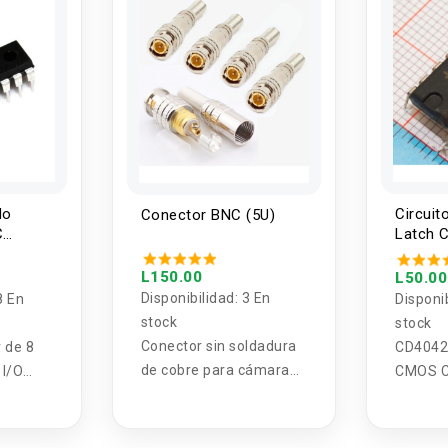
do
Circuit
Conector BNC (5U)
C
Latch 
L150.00
L50.00
Disponibilidad:
3 En
8 En
Disponi
stock
stock
Conector sin soldadura
 de 8
CD4042
de cobre para cámara
 I/O
CMOS Ci
de Cctv
Latch