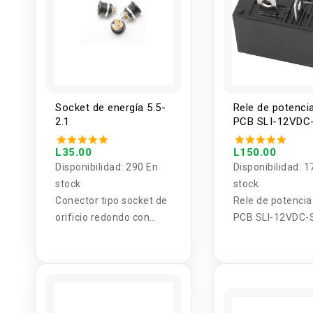
Socket de energía 5.5-
Rele de potenci
2.1
PCB SLI-12VDC
NO 30A 4 pines
L35.00
L150.00
Disponibilidad:
290 En
Disponibilidad:
1
stock
stock
Conector tipo socket de
Rele de potencia
orificio redondo con
PCB SLI-12VDC-
tuerca de sujecion
30A 4 pines