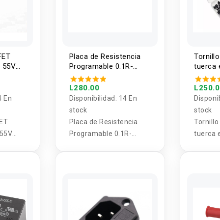
FET
Placa de Resistencia
Tornill
5 55V
Programable 0.1R-
tuerca
)
999,999,999R
plastic
L280.00
L250.
4 En
Disponibilidad:
14 En
Disponi
stock
stock
FET
Placa de Resistencia
Tornill
 55V
Programable 0.1R-
tuerca 
999,999,999R
kit 180