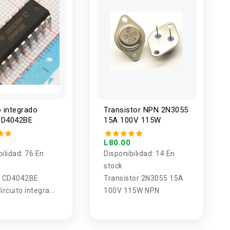
o integrado
Transistor NPN 2N3055
CD4042BE
15A 100V 115W
L80.00
bilidad:
76 En
Disponibilidad:
14 En
stock
 CD4042BE
Transistor 2N3055 15A
rcuito integrado
100V 115W NPN