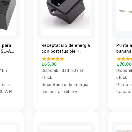
a para
Receptaculo de energía
Punta 
-SL-A
con portafusible +
banana
FUSIBLE 10a
L65.00
L70.00
7 En
Disponibilidad:
209 En
Disponi
stock
stock
 para
Receptaculo de energía
Punta a
SL-A NO
con portafusible y
banana
fusible