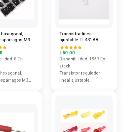
o haxagonal,
Transistor lineal
 esparragos M3
ajustable TL431AA
os kit 180pcs
TO92
00
L50.00
bilidad:
8 En
Disponibilidad:
1967 En
stock
o hexagonal,
Transistor regulador
espárragos M3
lineal ajustable
pcs plasticos
TL431AA TO92