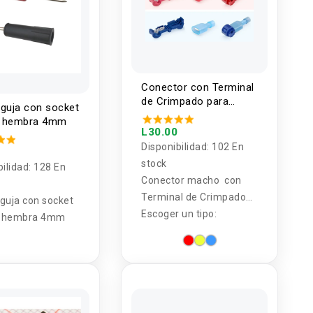
Conector con Terminal
de Crimpado para
aguja con socket
Cable (2 Pares)
 hembra 4mm
L30.00
Disponibilidad:
102 En
stock
bilidad:
128 En
Conector macho con
Terminal de Crimpado
guja con socket
para Cable (2 Pares)
Escoger un tipo:
 hembra 4mm