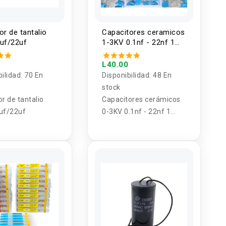
or de tantalio
Capacitores ceramicos
7uf/22uf
1-3KV 0.1nf - 22nf 1
valor (5 Unidades)
L40.00
bilidad:
70 En
Disponibilidad:
48 En
stock
or de tantalio
Capacitores cerámicos
uf/22uf
0-3KV 0.1nf - 22nf 1
valor