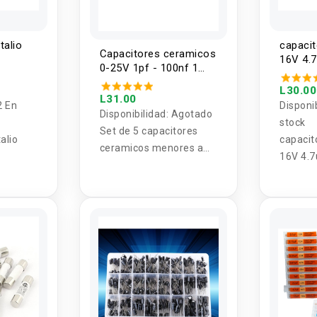
talio
capacit
Capacitores ceramicos
16V 4.
0-25V 1pf - 100nf 1
valor (5U)
L30.00
L31.00
2 En
Disponi
Disponibilidad:
Agotado
stock
Set de 5 capacitores
alio
capacit
ceramicos menores a
16V 4.7
25V 1 valor (5U)