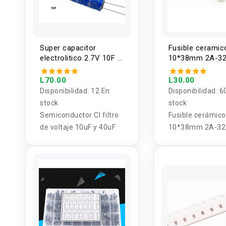
Super capacitor
Fusible ceramic
electrolitico 2.7V 10F y
10*38mm 2A-3
40F
L70.00
L30.00
Disponibilidad:
12 En
Disponibilidad:
6
stock
stock
Semiconductor CI filtro
Fusible cerámico
de voltaje 10uF y 40uF
10*38mm 2A-3