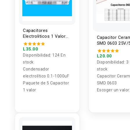
Capacitores
Electroliticos 1 Valor
Capacitor Cera
0.1-1000uF (5
SMD 0603 25V/5
Unidades)
L35.00
Unidades)
Disponibilidad:
124 En
L20.00
stock
Disponibilidad:
3
Condensador
stock
electrolítico 0.1-1000uF
Capacitor Ceram
Paquete de 5 Capacitor
SMD 0603
1 valor
Escoger un valor