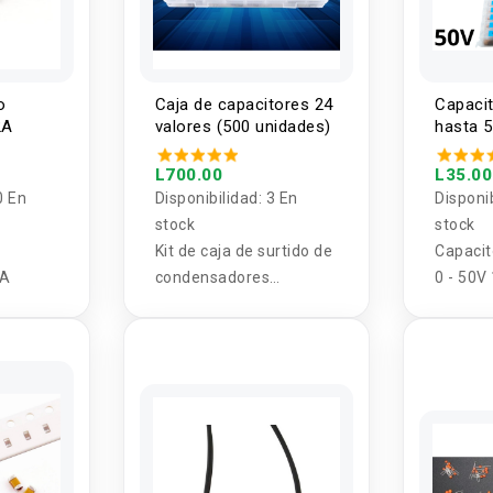
o
Caja de capacitores 24
Capaci
2A
valores (500 unidades)
hasta 
Valor (
L700.00
L35.00
0 En
Disponibilidad:
3 En
Disponi
stock
stock
Kit de caja de surtido de
Capacit
2A
condensadores
0 - 50V
electrolíticos de 24
Valor (
valores, 500 unidades
0.1UF-1000UF