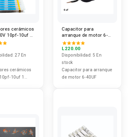
tores cerámicos
Capacitor para
50V 10pf-10uf 1
arranque de motor 6-
5U)
40UF
L220.00
bilidad:
27 En
Disponibilidad:
5 En
stock
ores cerámicos
Capacitor para arranque
 10pf-10uf 1
de motor 6-40UF
5U)