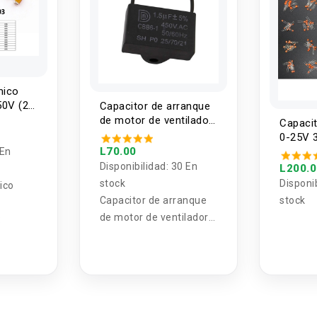
mico
0V (2
Capacitor de arranque
de motor de ventilador
Capaci
CBB61 450V 0.8UF -
0-25V 3
25UF
L70.00
100nf (
 En
Disponibilidad:
30 En
L200.
stock
Disponi
ico
Capacitor de arranque
stock
de motor de ventilador
:
CBB61 450V