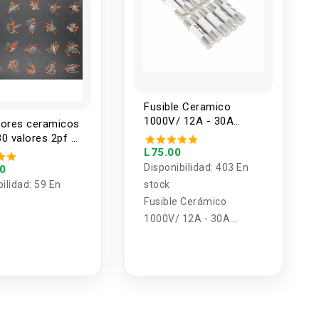
Fusible Ceramico
1000V/ 12A - 30A
tores ceramicos
10X38mm
0 valores 2pf -
300 unidades)
L75.00
Disponibilidad:
403 En
00
bilidad:
59 En
stock
Fusible Cerámico
1000V/ 12A - 30A
10X38mm