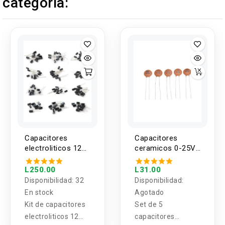
categoría:
Capacitores
Capacitores
electroliticos 12
ceramicos 0-25V
valores 1uF -
1pf - 100nf 1
470uF (120
valor (5U)
L250.00
L31.00
unidades)
Disponibilidad:
32
Disponibilidad:
En stock
Agotado
Kit de capacitores
Set de 5
electroliticos 12
capacitores