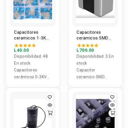
Capacitores
Capacitores
ceramicos 1-3KV
ceramicos SMD
0.1nf - 22nf 1
0.47UF 16V X7R
valor (5 Unidades)
0805 (100
L40.00
L700.00
unidades)
Disponibilidad:
48
Disponibilidad:
3 En
En stock
stock
Capacitores
Capacitor
cerámicos 0-3KV
ceramico SMD
0.1nf - 22nf 1
0.47UF 16V X7R
valor
0805