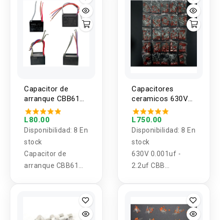
Capacitor de
Capacitores
arranque CBB61
ceramicos 630V
250v 3, 4 y 5
25 valores 0.001uf
cables
- 2.2uf (200
L80.00
L750.00
unidades)
Disponibilidad:
8 En
Disponibilidad:
8 En
stock
stock
Capacitor de
630V 0.001uf -
arranque CBB61
2.2uf CBB
250v 3, 4 y 5 cables
condensadores de
película de metal
Kit de surtido 25
valores 200pcs