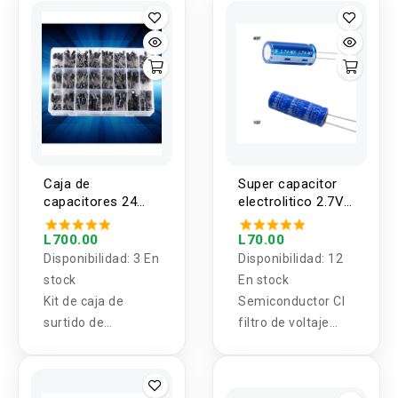
- 100nf
Caja de
Super capacitor
capacitores 24
electrolitico 2.7V
valores (500
10F y 40F
unidades)
L700.00
L70.00
Disponibilidad:
3 En
Disponibilidad:
12
stock
En stock
Kit de caja de
Semiconductor CI
surtido de
filtro de voltaje
condensadores
10uF y 40uF
electrolíticos de 24
valores, 500