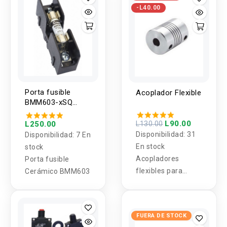
-L40.00
Porta fusible
Acoplador Flexible
BMM603-xSQ
10x38mm
L90.00
L250.00
L130.00
Disponibilidad:
31
Disponibilidad:
7 En
En stock
stock
Acopladores
Porta fusible
flexibles para
Cerámico BMM603
Motores paso a
paso, Impresoras
3D, Máquinas CNC
FUERA DE STOCK
y Servomotores