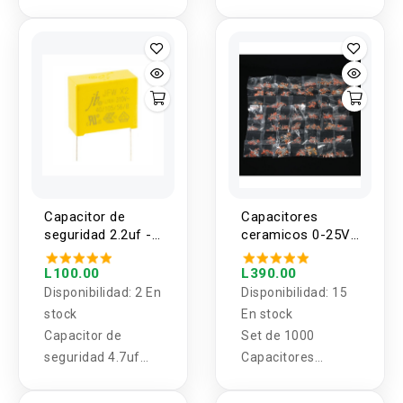
valores 120
ceramicos
piezas 1uF-470uF
menores a 25V 1
valor (5U)
Capacitor de
Capacitores
seguridad 2.2uf -
ceramicos 0-25V
4.7uf 275 - 310
1pf - 100nf (1000
VAC 50/60 Hz
unidades)
L100.00
L390.00
Disponibilidad:
2 En
Disponibilidad:
15
stock
En stock
Capacitor de
Set de 1000
seguridad 4.7uf
Capacitores
275 - 310 VAC
Ceramicos
50/60 Hz
menores a 25V 1pf