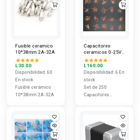
Fusible ceramico
Capacitores
10*38mm 2A-32A
ceramicos 0-25V
25 valores 1pf -
100nf (250
L30.00
L160.00
unidades)
Disponibilidad:
60
Disponibilidad:
6 En
En stock
stock
Fusible cerámico
Set de 250
10*38mm 2A-32A
Capacitores
Ceramicos
menores a 25V 25
valores 1pf - 100nf