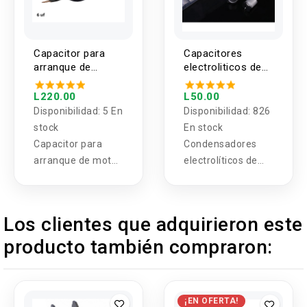
Capacitor para
Capacitores
arranque de
electroliticos de
motor 6-40UF
aluminio SMD 1
valor (4 unidades)
L220.00
L50.00
Disponibilidad:
5 En
Disponibilidad:
826
stock
En stock
Capacitor para
Condensadores
arranque de motor
electrolíticos de
6-40UF
aluminio SMD Kit
surtido 1uF-1000uF
MF
Los clientes que adquirieron este
producto también compraron:
¡EN OFERTA!