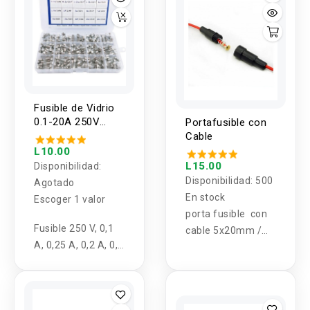
Fusible de Vidrio
0.1-20A 250V
Portafusible con
5x20mm
Cable
L10.00
L15.00
Disponibilidad:
Disponibilidad:
500
Agotado
En stock
Escoger 1 valor
porta fusible con
Fusible 250 V, 0,1
cable 5x20mm /
A, 0,25 A, 0,2 A, 0,5
6X30MM
A, 1 A, 1,5 A, 2A,
3A, 4A, 5A, 8A,
10A, 12A, 15A,