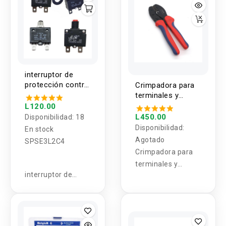
interruptor de
protección contra
Crimpadora para
corriente 10-40A
terminales y
conectores LY-
L120.00
2546B
L450.00
Disponibilidad:
18
Disponibilidad:
En stock
Agotado
SPSE3L2C4
Crimpadora para
terminales y
interruptor de
conectores LY-
protección contra
2546B
corriente