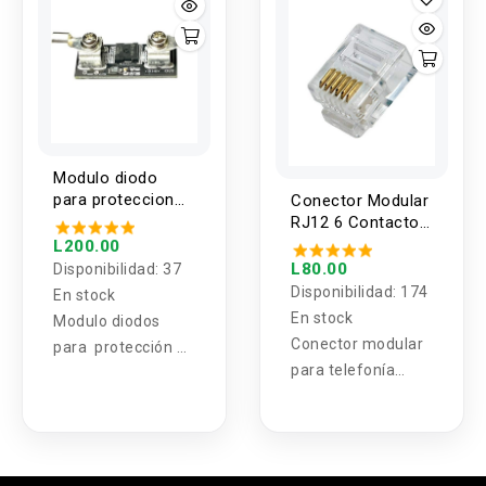
20A, 15A, 20A
Modulo diodo
para proteccion
Conector Modular
de corriente 80V
RJ12 6 Contactos
50A
6P6C (10
L200.00
Unidades)
L80.00
Disponibilidad:
37
Disponibilidad:
174
En stock
En stock
Modulo diodos
Conector modular
para protección de
para telefonía
corriente 80V 50A
RJ12 6 Contactos
6P6C (10
Unidades) para
crimpadora.