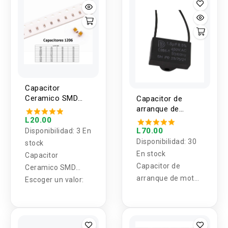
unidades 0.1UF-
1000UF
Capacitor
Ceramico SMD
Capacitor de
1206 25V/50V (2
arranque de
Unidades)
motor de
L20.00
ventilador CBB61
L70.00
Disponibilidad:
3 En
450V 0.8UF - 25UF
Disponibilidad:
30
stock
En stock
Capacitor
Capacitor de
Ceramico SMD
arranque de motor
1206
Escoger un valor:
de ventilador
CBB61 450V