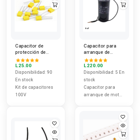
Capacitor de
Capacitor para
protección de
arranque de
Polipropileno
motor 6-40UF
100V
L25.00
L220.00
Disponibilidad:
90
Disponibilidad:
5 En
En stock
stock
Kit de capacitores
Capacitor para
100V
arranque de motor
6-40UF