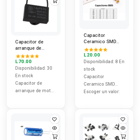
Capacitor
Ceramico SMD
Capacitor de
0805 25V/50V (2
arranque de
Unidades)
motor de
L20.00
ventilador CBB61
L70.00
Disponibilidad:
8 En
450V 0.8UF - 25UF
Disponibilidad:
30
stock
En stock
Capacitor
Capacitor de
Ceramico SMD
arranque de motor
0805
Escoger un valor:
de ventilador
CBB61 450V