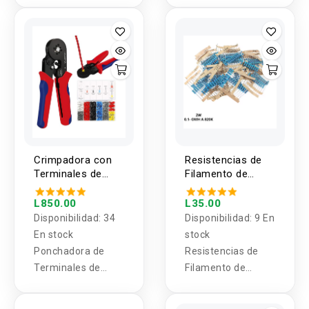
Crimpadora con
Resistencias de
Terminales de
Filamento de
Empalme Rapido
Carbon 2W 1% 1
8-20 AWG HSC8
Valor (5 Unidades)
L850.00
L35.00
6-4A
Disponibilidad:
34
Disponibilidad:
9 En
En stock
stock
Ponchadora de
Resistencias de
Terminales de
Filamento de
Empalme Rapido
Carbón 2W 1 Valor
8-20 AWG, incluye
(5 Unidades)