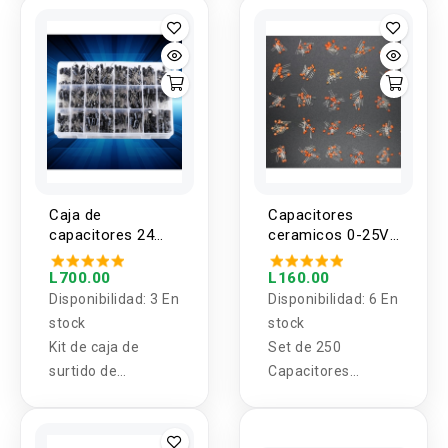
película de metal
50/60 Hz
Kit de surtido 25
valores 200pcs
Caja de
Capacitores
capacitores 24
ceramicos 0-25V
valores (500
25 valores 1pf -
unidades)
100nf (250
L700.00
L160.00
unidades)
Disponibilidad:
3 En
Disponibilidad:
6 En
stock
stock
Kit de caja de
Set de 250
surtido de
Capacitores
condensadores
Ceramicos
electrolíticos de 24
menores a 25V 25
valores, 500
valores 1pf - 100nf