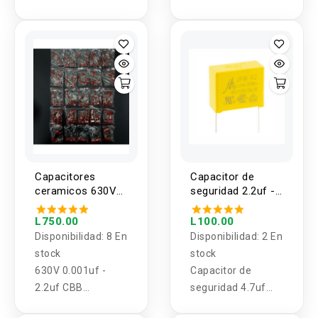
4.7uf/22uf
pin a 15 pin
Capacitores
Capacitor de
ceramicos 630V
seguridad 2.2uf -
25 valores 0.001uf
4.7uf 275 - 310
- 2.2uf (200
VAC 50/60 Hz
L750.00
L100.00
unidades)
Disponibilidad:
8 En
Disponibilidad:
2 En
stock
stock
630V 0.001uf -
Capacitor de
2.2uf CBB
seguridad 4.7uf
condensadores de
275 - 310 VAC