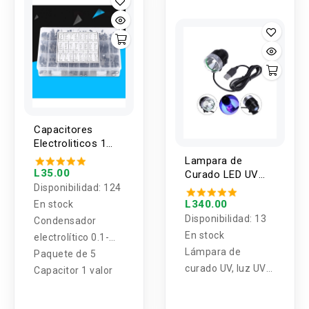
Capacitores
Electroliticos 1
Valor 0.1-1000uF
Lampara de
(5 Unidades)
L35.00
Curado LED UV
Disponibilidad:
124
10W
L340.00
En stock
Disponibilidad:
13
Condensador
En stock
electrolítico 0.1-
Lámpara de
1000uF
Paquete de 5
curado UV, luz UV
Capacitor 1 valor
10W con
interruptor de