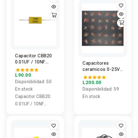
unidades 0.1UF-
1000UF
Capacitor CBB20
0.01UF / 10NF
Capacitores
CODIGO 103k /
ceramicos 0-25V
630V, 1000V
L90.00
30 valores 2pf -
100nf (300
Disponibilidad:
50
L200.00
unidades)
En stock
Disponibilidad:
59
Capacitor CBB20
En stock
0.01UF / 10NF
CODIGO 103k /
630V, 1000V