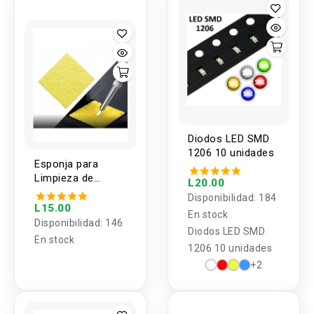
una caja con 800
piezas de distintos
calibres.
Diodos LED SMD
1206 10 unidades
Esponja para
Limpieza de
L20.00
Puntas de Cautin
Disponibilidad:
184
(1 Unidad)
L15.00
En stock
Disponibilidad:
146
Diodos LED SMD
En stock
1206 10 unidades
+2