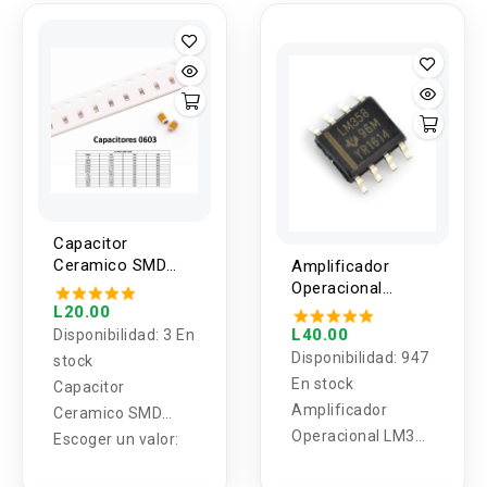
Capacitor
Ceramico SMD
Amplificador
0603 25V/50V (2
Operacional
Unidades)
LM358 SMD (SOP-
L20.00
8)
L40.00
Disponibilidad:
3 En
Disponibilidad:
947
stock
En stock
Capacitor
Amplificador
Ceramico SMD
Operacional LM358
0603
Escoger un valor:
SMD (SOP-8)