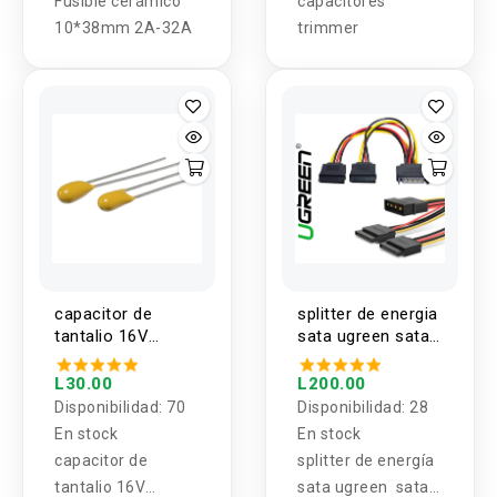
Fusible cerámico
capacitores
10*38mm 2A-32A
trimmer
capacitor de
splitter de energia
tantalio 16V
sata ugreen sata
4.7uf/22uf
4 / 15 pin a 15 pin
L30.00
L200.00
Disponibilidad:
70
Disponibilidad:
28
En stock
En stock
capacitor de
splitter de energía
tantalio 16V
sata ugreen sata 4