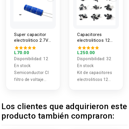
Super capacitor
Capacitores
electrolitico 2.7V
electroliticos 12
10F y 40F
valores 1uF -
470uF (120
L70.00
L250.00
unidades)
Disponibilidad:
12
Disponibilidad:
32
En stock
En stock
Semiconductor CI
Kit de capacitores
filtro de voltaje
electroliticos 12
10uF y 40uF
valores 120
piezas 1uF-470uF
Los clientes que adquirieron este
producto también compraron: