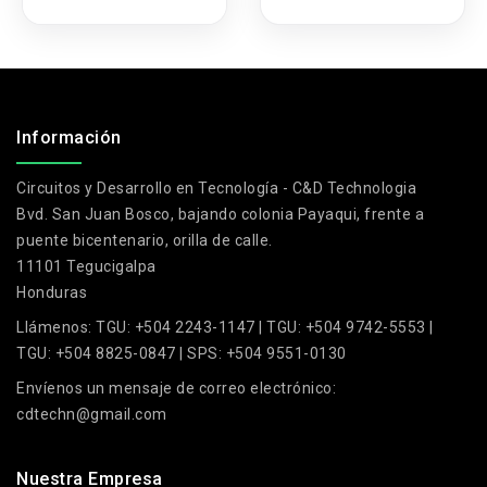
control, luz
ultravioleta LED
púrpura USB
.
Información
Circuitos y Desarrollo en Tecnología - C&D Technologia
Bvd. San Juan Bosco, bajando colonia Payaqui, frente a
puente bicentenario, orilla de calle.
11101 Tegucigalpa
Honduras
Llámenos:
TGU: +504 2243-1147 | TGU: +504 9742-5553 |
TGU: +504 8825-0847 | SPS: +504 9551-0130
Envíenos un mensaje de correo electrónico:
cdtechn@gmail.com
Nuestra Empresa