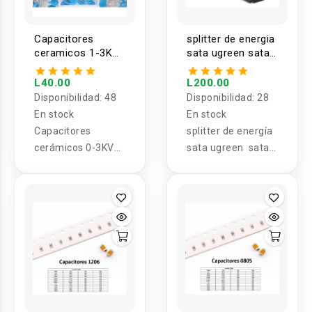
Capacitores
splitter de energia
ceramicos 1-3KV
sata ugreen sata
0.1nf - 22nf 1
4 / 15 pin a 15 pin
valor (5 Unidades)
L40.00
L200.00
Disponibilidad:
48
Disponibilidad:
28
En stock
En stock
Capacitores
splitter de energía
cerámicos 0-3KV
sata ugreen sata 4
0.1nf - 22nf 1
pin a 15 pin
valor