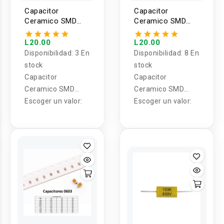
Capacitor
Capacitor
Ceramico SMD
Ceramico SMD
1206 25V/50V (2
0805 25V/50V (2
Unidades)
Unidades)
L20.00
L20.00
Disponibilidad:
3 En
Disponibilidad:
8 En
stock
stock
Capacitor
Capacitor
Ceramico SMD
Ceramico SMD
1206
Escoger un valor:
0805
Escoger un valor: