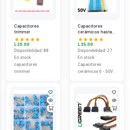
Capacitores
Capacitores
trimmer
cerámicos hasta
50V 10pf-10uf 1
Valor (5U)
L20.00
L35.00
Disponibilidad:
88
Disponibilidad:
27
En stock
En stock
capacitores
Capacitores
trimmer
cerámicos 0 - 50V
10pf-10uf 1 Valor
(5U)