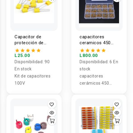
Capacitor de
capacitores
protección de
ceramicos 450
Polipropileno
piezas 15 Valores
100V
10PF-100NF 50V
L25.00
L800.00
Disponibilidad:
90
Disponibilidad:
6 En
En stock
stock
Kit de capacitores
capacitores
100V
cerámicos 450
piezas 15 Valores
10PF-100NF 50V