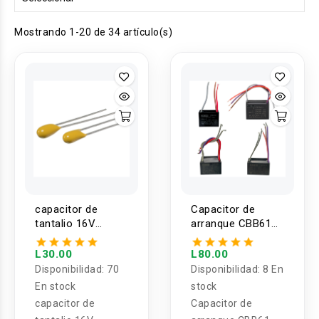
Mostrando 1-20 de 34 artículo(s)
capacitor de
Capacitor de
tantalio 16V
arranque CBB61
4.7uf/22uf
250v 3, 4 y 5
cables
L30.00
L80.00
Disponibilidad:
70
Disponibilidad:
8 En
En stock
stock
capacitor de
Capacitor de