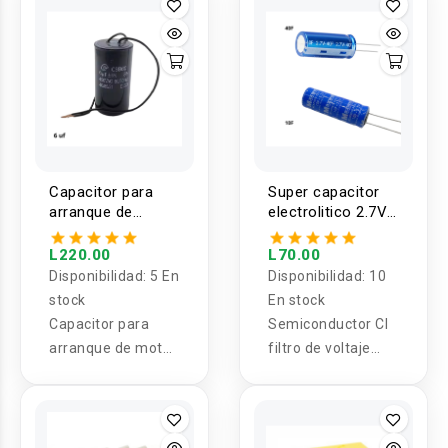
Capacitor para
Super capacitor
arranque de
electrolitico 2.7V
motor 6-40UF
10F y 40F
L220.00
L70.00
Disponibilidad:
5 En
Disponibilidad:
10
stock
En stock
Capacitor para
Semiconductor CI
arranque de motor
filtro de voltaje
6-40UF
10uF y 40uF