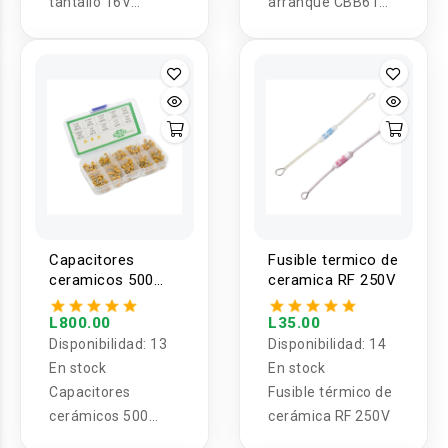
tantalio 16V
arranque CBB61
4.7uf/22uf
250v 3, 4 y 5 cables
Capacitores
Fusible termico de
ceramicos 500
ceramica RF 250V
piezas 10 Valores
0.1-10UF 50V
L800.00
L35.00
Disponibilidad:
13
Disponibilidad:
14
En stock
En stock
Capacitores
Fusible térmico de
cerámicos 500
cerámica RF 250V
piezas 10 Valores