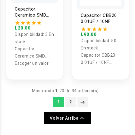
Capacitor
Ceramico SMD
Capacitor CBB20
0603 25V/50V (2
0.01UF / 10NF
Unidades)
CODIGO 103k /
L20.00
630V, 1000V
L90.00
Disponibilidad:
3 En
Disponibilidad:
50
stock
En stock
Capacitor
Capacitor CBB20
Ceramico SMD
0.01UF / 10NF
0603
Escoger un valor:
CODIGO 103k /
630V, 1000V
Mostrando 1-20 de 34 artículo(s)
1
2

Volver Arriba