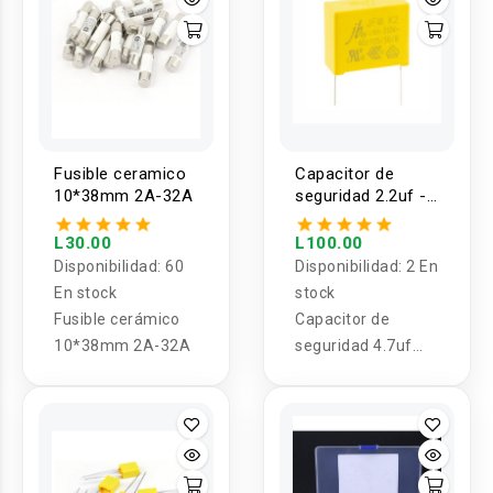
Fusible ceramico
Capacitor de
10*38mm 2A-32A
seguridad 2.2uf -
4.7uf 275 - 310
VAC 50/60 Hz
L30.00
L100.00
Disponibilidad:
60
Disponibilidad:
2 En
En stock
stock
Fusible cerámico
Capacitor de
10*38mm 2A-32A
seguridad 4.7uf
275 - 310 VAC
50/60 Hz