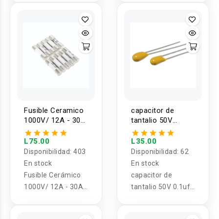
0.1-10UF 50V
Fusible Ceramico
capacitor de
1000V/ 12A - 30A
tantalio 50V
10X38mm
0.1uf-10uf
L75.00
L35.00
Disponibilidad:
403
Disponibilidad:
62
En stock
En stock
Fusible Cerámico
capacitor de
1000V/ 12A - 30A
tantalio 50V 0.1uf-
10X38mm
10uf