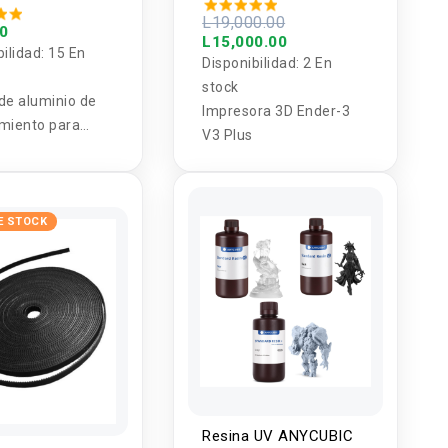
r impresora 3D
L19,000.00
00
L15,000.00
bilidad:
15 En
Disponibilidad:
2 En
stock
de aluminio de
Impresora 3D Ender-3
miento para
V3 Plus
 de extrusor
E STOCK
Resina UV ANYCUBIC