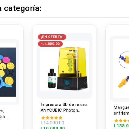
 categoría:
¡EN OFERTA!
-L4,000.00
Impresora 3D de resina
Manguer
ANYCUBIC Photon
es,
enfria
Mono 4K + 1 resina
 55
L14,000.00
L138.
L10,000.00