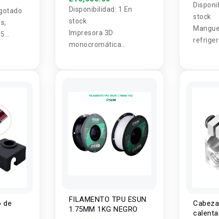
Disponi
Disponibilidad:
1 En
gotado
stock
stock
s,
Mangue
Impresora 3D
55
refrige
monocromática
con boq
ANYCUBIC Photon,
compati
Impresora 3D de resina
refrige
UV LCD Impresión rápida
aceite.
con LCD monocromo 4K
de 6.08 '', impresión
fuera de línea, Tamaño
de impresión 130 mm
(L) x82 mm (W) x165
mm (H)
FILAMENTO TPU ESUN
o de
Cabeza
1.75MM 1KG NEGRO
calent