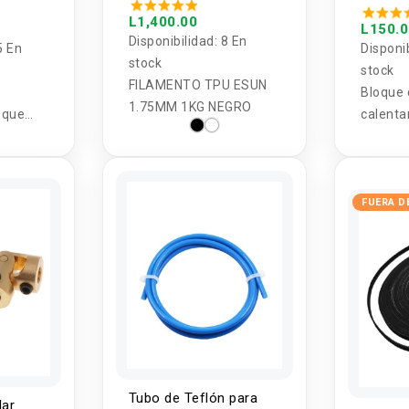
extruso
L1,400.00
L150.
Disponibilidad:
8 En
5 En
Disponi
stock
stock
FILAMENTO TPU ESUN
Bloque 
1.75MM 1KG NEGRO
oque
calenta
cona MK7
cabezal
a
0S S4
A8 -
FUERA D
Tubo de Teflón para
lar