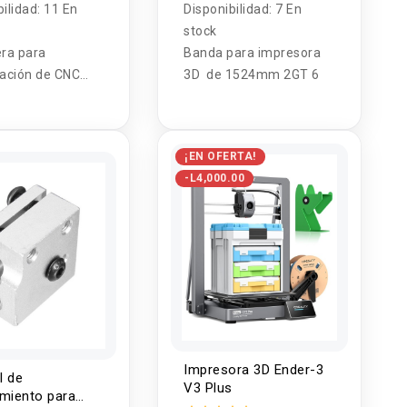
bilidad:
11 En
Disponibilidad:
7 En
stock
ra para
Banda para impresora
ración de CNC
3D de 1524mm 2GT 6
uilla redonda
ble con liquido
rador, agua o
¡EN OFERTA!
-L4,000.00
Impresora 3D Ender-3
l de
V3 Plus
amiento para