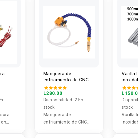
0,
alta res
 para
desgast
m2
extracc
k3
las pie
ara
Manguera de
Varilla
enfriamiento de CNC
inoxid
con Valvula
diamet
500/70
L280.00
L150.
largo
 En
Disponibilidad:
2 En
Disponi
stock
stock
esora
Manguera de
Varilla 
 en
enfriamiento de CNC
inoxida
illa
con Válvula
diamet
500/70