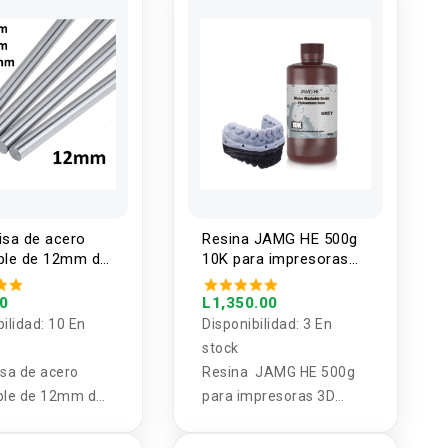
istencia al
e y una
ión sencilla de
zas impresas.
 lisa de acero
Resina JAMG HE 500g
able de 12mm de
10K para impresoras
ro
3D Lavable Gris
0/1000mm de
00
L1,350.00
bilidad:
10 En
Disponibilidad:
3 En
stock
lisa de acero
Resina JAMG HE 500g
ble de 12mm de
para impresoras 3D
ro
Lavable Gris
0/1000mm de