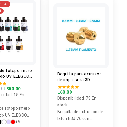
RTA!
0
 de fotopolímero
Boquilla para extrusor
ado UV ELEGOO
de impresora 3D
05nm para
1.75MM V6
oras 3D
0
L850.00
L60.00
bilidad:
15 En
Disponibilidad:
79 En
stock
de fotopolímero
Boquilla de extrusión de
ado UV ELEGOO
latón E3d V6 con
presoras 3D
+5
apertura completa 1,75