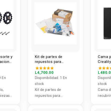
resorte y
Kit de partes de
Cama p
lacion
repuestos para
Creali
ora 3D
impresora 3D MK4
PRUSA
L4,700.00
L480.
9 En
Disponibilidad:
1 En
Disponi
stock
stock
lo,
Kit de partes de
Cama d
 piezas
repuestos para
recubri
 juego
impresora 3D MK4
epoxi q
cama
PRUSA
excelen