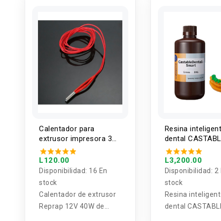
Alimentación, D
de entrada 1.7
Calentador para
Resina inteligen
extrusor impresora 3D
dental CASTAB
12V 40W
moldeable para
LCD Antinsky 1
L120.00
L3,200.00
Disponibilidad:
16 En
Disponibilidad:
2
stock
stock
Calentador de extrusor
Resina inteligen
Reprap 12V 40W de
dental CASTABL
cerámica para
moldeable para 