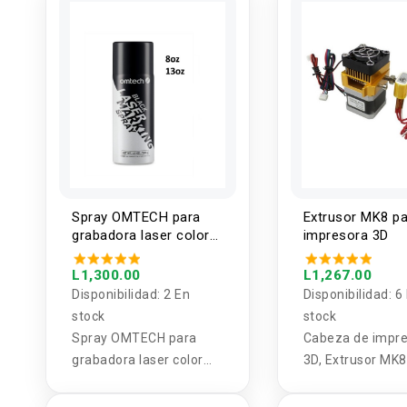
caliente + M4 x 4
tornillo y tuerca
Cr10 Ender-3 U
Prusa I3 Mk2/m
Spray OMTECH para
Extrusor MK8 p
grabadora laser color
impresora 3D
negro 8oz / 13oz
L1,300.00
L1,267.00
Disponibilidad:
2 En
Disponibilidad:
6
stock
stock
Spray OMTECH para
Cabeza de impr
grabadora laser color
3D, Extrusor MK8
negro 8oz / 13oz
forma de J, Boqu
0.4mm, con