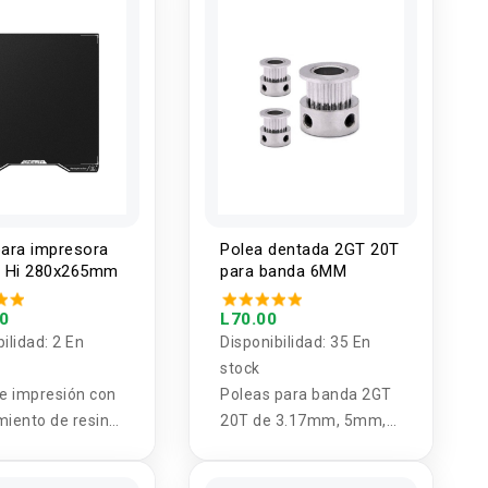
ara impresora
Polea dentada 2GT 20T
ty Hi 280x265mm
para banda 6MM
00
L70.00
bilidad:
2 En
Disponibilidad:
35 En
stock
e impresión con
Poleas para banda 2GT
miento de resina
20T de 3.17mm, 5mm,
ue ofrece
6mm, 6.35mm, 7mm y
te adherencia,
8mm