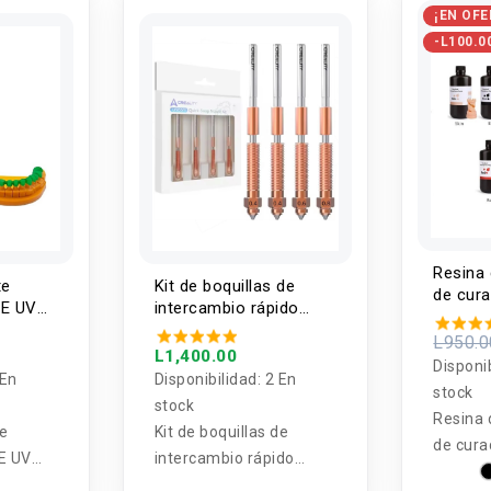
¡EN OFE
iámetro
largo
-L100.0
5mm
Resina
te
Kit de boquillas de
de cur
LE UV
intercambio rápido
500g 4
 DLP
"Unicorn" para
impres
L950.0
000g
K1C/Ender-3 V3/Ender-
L1,400.00
Disponi
3 V3 Plus (4 unidades)
 En
Disponibilidad:
2 En
stock
stock
Resina 
te
Kit de boquillas de
de cur
E UV
intercambio rápido
para im
DLP LCD
"Unicorn" para