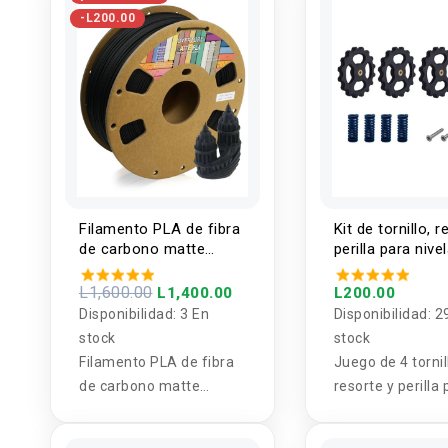
-L200.00
Filamento PLA de fibra
Kit de tornillo, 
de carbono matte
perilla para nive
1.75mm / 1KG
de cama impres
OVERTURE
L1,600.00
L1,400.00
L200.00
Disponibilidad:
3 En
Disponibilidad:
2
stock
stock
Filamento PLA de fibra
Juego de 4 tornil
de carbono matte
resorte y perilla
1.75mm / 1KG
de impresora 3D,
OVERTURE
de nivelado de 