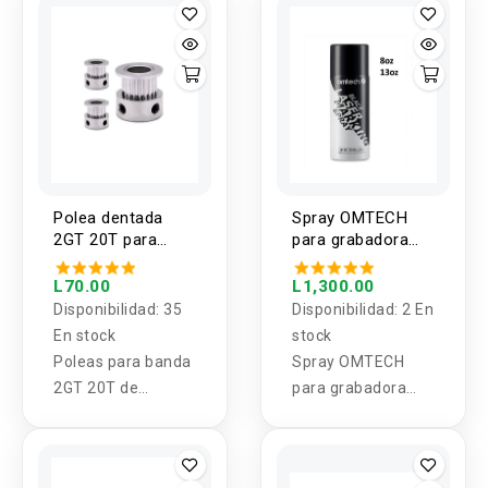
ofrece excelente
adherencia, alta
resistencia al
desgaste y una
extracción sencilla
de las piezas
impresas.
Polea dentada
Spray OMTECH
2GT 20T para
para grabadora
banda 6MM
laser color negro
8oz / 13oz
L70.00
L1,300.00
Disponibilidad:
35
Disponibilidad:
2 En
En stock
stock
Poleas para banda
Spray OMTECH
2GT 20T de
para grabadora
3.17mm, 5mm,
laser color negro
6mm, 6.35mm,
8oz / 13oz
7mm y 8mm