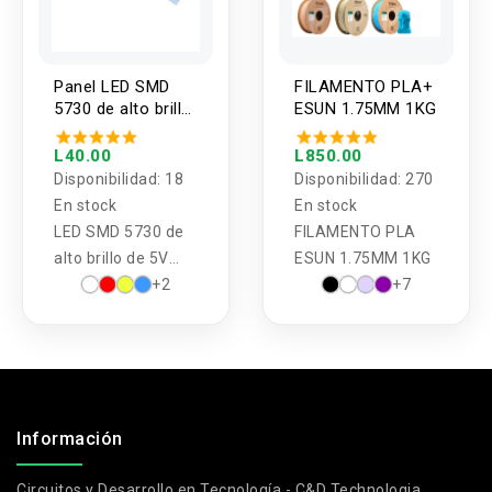
Panel LED SMD
FILAMENTO PLA+
5730 de alto brillo
ESUN 1.75MM 1KG
de 5V 1.5W con
cable
L40.00
L850.00
Disponibilidad:
18
Disponibilidad:
270
En stock
En stock
LED SMD 5730 de
FILAMENTO PLA
alto brillo de 5V
ESUN 1.75MM 1KG
1.5W con cable
+2
+7
.
Información
Circuitos y Desarrollo en Tecnología - C&D Technologia