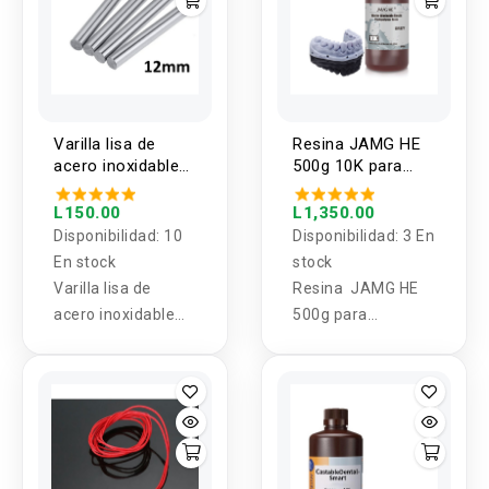
entrada 1.75mm
Varilla lisa de
Resina JAMG HE
acero inoxidable
500g 10K para
de 12mm de
impresoras 3D
diametro
Lavable Gris
L150.00
L1,350.00
500/700/1000mm
Disponibilidad:
10
Disponibilidad:
3 En
de largo
En stock
stock
Varilla lisa de
Resina JAMG HE
acero inoxidable
500g para
de 12mm de
impresoras 3D
diametro
Lavable Gris
500/700/1000mm
de largo