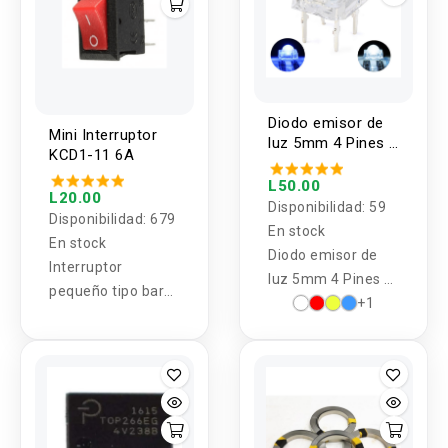
Diodo emisor de
Mini Interruptor
luz 5mm 4 Pines 5
KCD1-11 6A
unidades
L50.00
L20.00
Disponibilidad:
59
Disponibilidad:
679
En stock
En stock
Diodo emisor de
Interruptor
luz 5mm 4 Pines 5
pequeño tipo barco
unidades
+1
250VAC / 3A Para
Arduino.