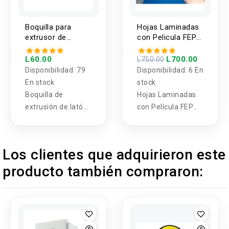
Boquilla para
Hojas Laminadas
extrusor de
con Pelicula FEP
impresora 3D
para Impresora 3D
1.75MM V6
de Resina
L60.00
L700.00
L750.00
ANYCUBIC 140 x
Disponibilidad:
79
Disponibilidad:
6 En
200mm
En stock
stock
Boquilla de
Hojas Laminadas
extrusión de latón
con Película FEP
E3d V6 con
para Impresora 3D
apertura completa
de Resina
1,75 accesorios de
ANYCUBIC 200 x
Los clientes que adquirieron este
impresora 3d
146 mm Paquete
producto también compraron:
calefacción M6
de 5 hojas y
Diametros de
también en
boquilla 0.3mm,
tamaño de 206 x
0.4mm y 0.5mm ,
146 mm
incluye una unidad.