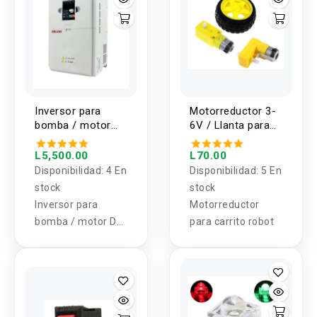
Inversor para
Motorreductor 3-
bomba / motor
6V / Llanta para
DC-AC DELIXI
Carrito Robot
2.2KW-4KW
L5,500.00
L70.00
Disponibilidad:
4 En
Disponibilidad:
5 En
stock
stock
Inversor para
Motorreductor
bomba / motor DC-
para carrito robot
AC DELIXI 2.2KW-
4KW