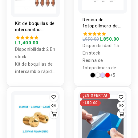
Resina de
Kit de boquillas de
fotopolímero de
intercambio
curado UV
rápido "Unicorn"
ELEGOO 500g
L850.00
L950.00
para K1C/Ender-3
L1,400.00
405nm para
Disponibilidad:
15
V3/Ender-3 V3
Disponibilidad:
2 En
impresoras 3D
En stock
Plus (4 unidades)
stock
Resina de
Kit de boquillas de
fotopolímero de
intercambio rápido
curado UV ELEGOO
+5
"Unicorn" para
para impresoras
K1C/Ender-3
3D
V3/Ender-3 V3
¡EN OFERTA!
Plus (4 unidades)
-L50.00