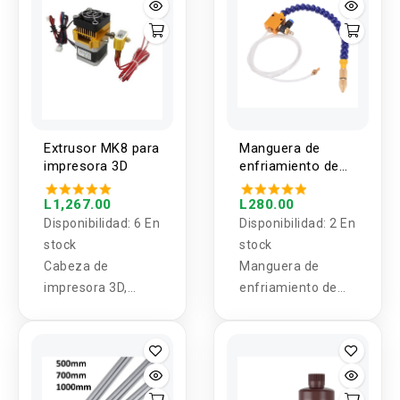
Extrusor MK8 para
Manguera de
impresora 3D
enfriamiento de
CNC con Valvula
L1,267.00
L280.00
Disponibilidad:
6 En
Disponibilidad:
2 En
stock
stock
Cabeza de
Manguera de
impresora 3D,
enfriamiento de
Extrusor MK8 en
CNC con Válvula
forma de J,
Boquilla 0.4mm,
con Alimentación,
Diámetro de