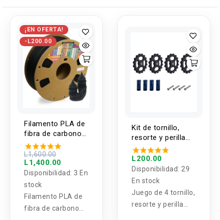
¡EN OFERTA!
-L200.00
Filamento PLA de
Kit de tornillo,
fibra de carbono
resorte y perilla
matte 1.75mm /
para nivelacion de
1KG OVERTURE
L1,600.00
cama impresora
L200.00
L1,400.00
3D
Disponibilidad:
29
Disponibilidad:
3 En
En stock
stock
Juego de 4 tornillo,
Filamento PLA de
resorte y perilla
fibra de carbono
piezas de
matte 1.75mm /