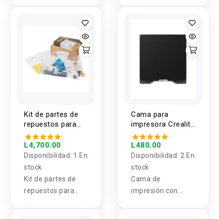
impresora 3D,
1KG OVERTURE
juego de nivelado
de cama caliente +
M4 x 40, tornillo y
tuerca para Cr10
Ender-3 Um2
Prusa I3 Mk2/mk3
Kit de partes de
Cama para
repuestos para
impresora Creality
impresora 3D MK4
Hi 280x265mm
PRUSA
L4,700.00
L480.00
Disponibilidad:
1 En
Disponibilidad:
2 En
stock
stock
Kit de partes de
Cama de
repuestos para
impresión con
impresora 3D MK4
recubrimiento de
PRUSA
resina epoxi que