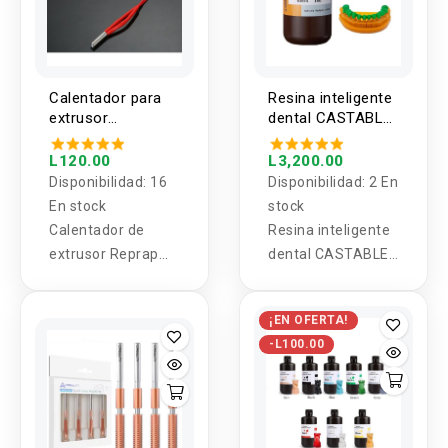
Calentador para
Resina inteligente
extrusor
dental CASTABLE
impresora 3D 12V
UV moldeable
40W
para DLP LCD
L120.00
L3,200.00
Antinsky 1000g
Disponibilidad:
16
Disponibilidad:
2 En
En stock
stock
Calentador de
Resina inteligente
extrusor Reprap
dental CASTABLE
12V 40W de
UV moldeable para
cerámica para
DLP LCD Antinsky
¡EN OFERTA!
impresora 3D
1000g
-L100.00
Prusa Mendel