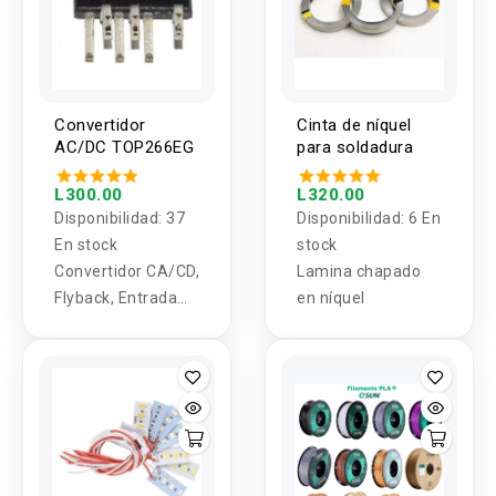
Convertidor
Cinta de níquel
AC/DC TOP266EG
para soldadura
L300.00
L320.00
Disponibilidad:
37
Disponibilidad:
6 En
En stock
stock
Convertidor CA/CD,
Lamina chapado
Flyback, Entrada
en níquel
85 VCA a 265 VCA,
119 W, SIP-7