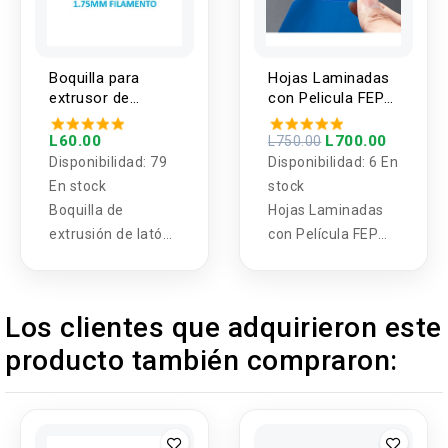
Boquilla para
Hojas Laminadas
extrusor de
con Pelicula FEP
impresora 3D
para Impresora 3D
1.75MM V6
de Resina
L60.00
L700.00
L750.00
ANYCUBIC 140 x
Disponibilidad:
79
Disponibilidad:
6 En
200mm
En stock
stock
Boquilla de
Hojas Laminadas
extrusión de latón
con Película FEP
E3d V6 con
para Impresora 3D
apertura completa
de Resina
1,75 accesorios de
ANYCUBIC 200 x
Los clientes que adquirieron este
impresora 3d
146 mm Paquete
producto también compraron:
calefacción M6
de 5 hojas y
Diametros de
también en
boquilla 0.3mm,
tamaño de 206 x
0.4mm y 0.5mm ,
146 mm