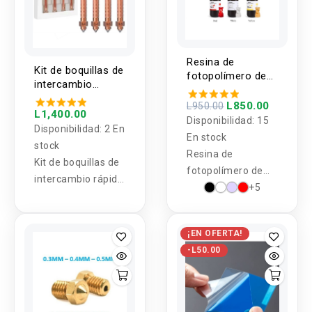
Resina de
Kit de boquillas de
fotopolímero de
intercambio
curado UV
rápido "Unicorn"
ELEGOO 500g
L850.00
L950.00
para K1C/Ender-3
L1,400.00
405nm para
Disponibilidad:
15
V3/Ender-3 V3
Disponibilidad:
2 En
impresoras 3D
En stock
Plus (4 unidades)
stock
Resina de
Kit de boquillas de
fotopolímero de
intercambio rápido
curado UV ELEGOO
+5
"Unicorn" para
para impresoras
K1C/Ender-3
3D
V3/Ender-3 V3
¡EN OFERTA!
Plus (4 unidades)
-L50.00