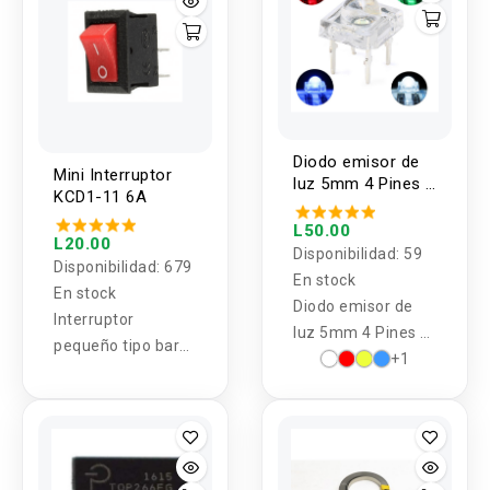
Diodo emisor de
Mini Interruptor
luz 5mm 4 Pines 5
KCD1-11 6A
unidades
L50.00
L20.00
Disponibilidad:
59
Disponibilidad:
679
En stock
En stock
Diodo emisor de
Interruptor
luz 5mm 4 Pines 5
pequeño tipo barco
unidades
+1
250VAC / 3A Para
Arduino.