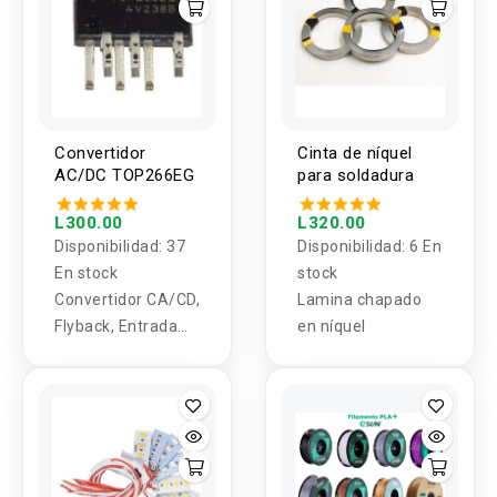
Convertidor
Cinta de níquel
AC/DC TOP266EG
para soldadura
L300.00
L320.00
Disponibilidad:
37
Disponibilidad:
6 En
En stock
stock
Convertidor CA/CD,
Lamina chapado
Flyback, Entrada
en níquel
85 VCA a 265 VCA,
119 W, SIP-7