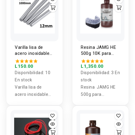
Diámetro de
entrada 1.75mm
Varilla lisa de
Resina JAMG HE
acero inoxidable
500g 10K para
de 12mm de
impresoras 3D
diametro
Lavable Gris
L150.00
L1,350.00
500/700/1000mm
Disponibilidad:
10
Disponibilidad:
3 En
de largo
En stock
stock
Varilla lisa de
Resina JAMG HE
acero inoxidable
500g para
de 12mm de
impresoras 3D
diametro
Lavable Gris
500/700/1000mm
de largo