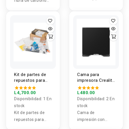
fibra de carbono
piezas de
matte 1.75mm /
impresora 3D,
1KG OVERTURE
juego de nivelado
de cama caliente +
M4 x 40, tornillo y
tuerca para Cr10
Ender-3 Um2
Prusa I3 Mk2/mk3
Kit de partes de
Cama para
repuestos para
impresora Creality
impresora 3D MK4
Hi 280x265mm
PRUSA
L4,700.00
L480.00
Disponibilidad:
1 En
Disponibilidad:
2 En
stock
stock
Kit de partes de
Cama de
repuestos para
impresión con
impresora 3D MK4
recubrimiento de