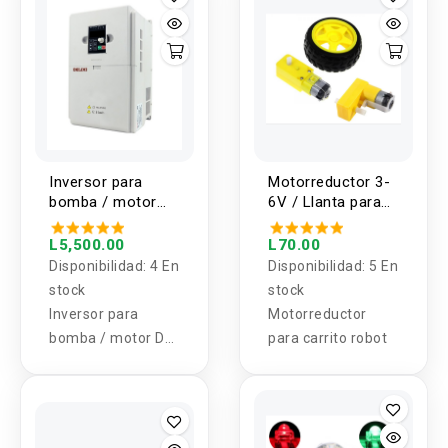
incluye una unidad.
Inversor para
Motorreductor 3-
bomba / motor
6V / Llanta para
DC-AC DELIXI
Carrito Robot
2.2KW-4KW
L5,500.00
L70.00
Disponibilidad:
4 En
Disponibilidad:
5 En
stock
stock
Inversor para
Motorreductor
bomba / motor DC-
para carrito robot
AC DELIXI 2.2KW-
4KW