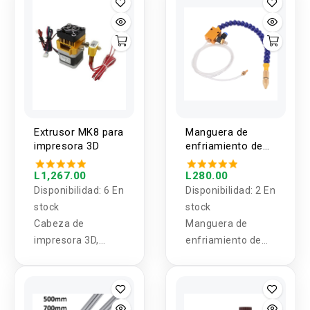
7mm y 8mm
Extrusor MK8 para
Manguera de
impresora 3D
enfriamiento de
CNC con Valvula
L1,267.00
L280.00
Disponibilidad:
6 En
Disponibilidad:
2 En
stock
stock
Cabeza de
Manguera de
impresora 3D,
enfriamiento de
Extrusor MK8 en
CNC con Válvula
forma de J,
Boquilla 0.4mm,
con Alimentación,