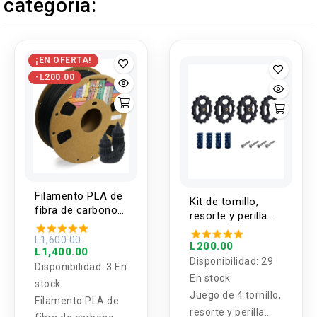
categoría:
¡EN OFERTA!
-L200.00
Filamento PLA de
Kit de tornillo,
fibra de carbono
resorte y perilla
matte 1.75mm /
para nivelacion de
1KG OVERTURE
L1,600.00
cama impresora
L200.00
L1,400.00
3D
Disponibilidad:
29
Disponibilidad:
3 En
En stock
stock
Juego de 4 tornillo,
Filamento PLA de
resorte y perilla