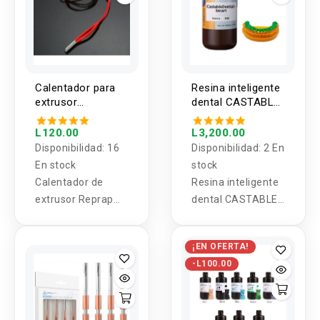
Calentador para
Resina inteligente
extrusor
dental CASTABLE
impresora 3D 12V
UV moldeable
40W
para DLP LCD
L120.00
L3,200.00
Antinsky 1000g
Disponibilidad:
16
Disponibilidad:
2 En
En stock
stock
Calentador de
Resina inteligente
extrusor Reprap
dental CASTABLE
12V 40W de
UV moldeable para
cerámica para
DLP LCD Antinsky
¡EN OFERTA!
impresora 3D
1000g
-L100.00
Prusa Mendel