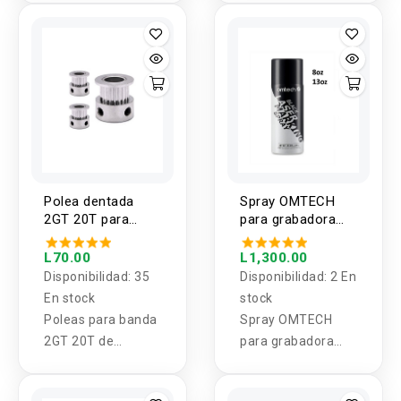
PRUSA
resina epoxi que
ofrece excelente
adherencia, alta
resistencia al
desgaste y una
extracción sencilla
de las piezas
impresas.
Polea dentada
Spray OMTECH
2GT 20T para
para grabadora
banda 6MM
laser color negro
8oz / 13oz
L70.00
L1,300.00
Disponibilidad:
35
Disponibilidad:
2 En
En stock
stock
Poleas para banda
Spray OMTECH
2GT 20T de
para grabadora
3.17mm, 5mm,
laser color negro
6mm, 6.35mm,
8oz / 13oz