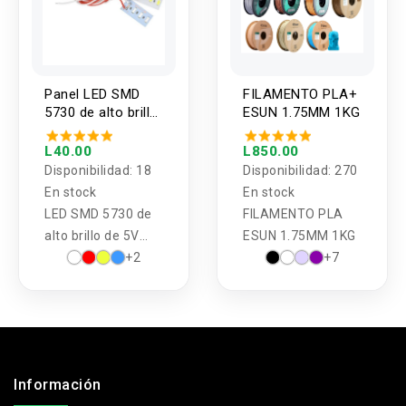
Panel LED SMD
FILAMENTO PLA+
5730 de alto brillo
ESUN 1.75MM 1KG
de 5V 1.5W con
cable
L40.00
L850.00
Disponibilidad:
18
Disponibilidad:
270
En stock
En stock
LED SMD 5730 de
FILAMENTO PLA
alto brillo de 5V
ESUN 1.75MM 1KG
1.5W con cable
+2
+7
.
Información