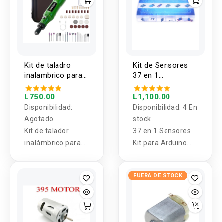
Kit de taladro
Kit de Sensores
inalambrico para
37 en 1
desbastes
Compatible con
JANGKLIFE
Arduino
L750.00
L1,100.00
Disponibilidad:
Disponibilidad:
4 En
Agotado
stock
Kit de talador
37 en 1 Sensores
inalámbrico para
Kit para Arduino
desbastes 3
marca keyes con la
velocidades
caja
FUERA DE STOCK