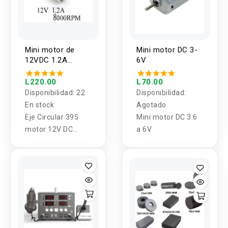
Mini motor de
Mini motor DC 3-
12VDC 1.2A
6V
8000RPM alto
torque
L220.00
L70.00
Disponibilidad:
22
Disponibilidad:
En stock
Agotado
Eje Circular 395
Mini motor DC 3.6
motor 12V DC
a 6V
micro moto alta
torsión modelo
DIY