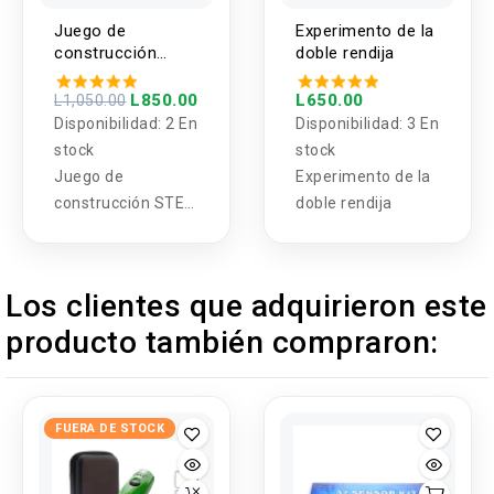
Simplemente siga
Juego de
Experimento de la
las instrucciones
construcción
doble rendija
para realizar siete
STEM 600 piezas,
experimentos
bloques de tubos
L850.00
L650.00
L1,050.00
diferentes de
entrelazados (DIY)
Disponibilidad:
2 En
Disponibilidad:
3 En
cultivo de cristales.
stock
stock
Observe cómo
Juego de
Experimento de la
cada cristal
construcción STEM
doble rendija
brillante se forma
600 piezas,
y crece dentro de
bloques de tubos
su propio domo de
entrelazados (DIY)
Los clientes que adquirieron este
visualización único.
producto también compraron:
FUERA DE STOCK