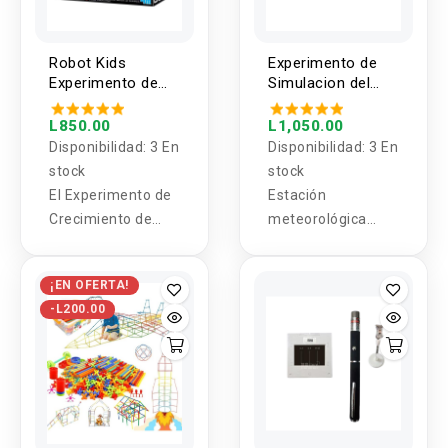
expresiones
educativos para
eléctricos.
faciales y muchos
niños
más con una fácil
Robot Kids
Experimento de
codificación, que
Experimento de
Simulacion del
permite a los niños
cultivo de
Ciclo del Agua
cristales
las habilidades
L850.00
L1,050.00
Disponibilidad:
3 En
Disponibilidad:
3 En
para convertir su
stock
stock
imaginación en
El Experimento de
Estación
realidad y
Crecimiento de
meteorológica
experimentar el
Cristales de 4M
espacial con
deleite de sus
enseña a niños y
terrario para
logros.
¡EN OFERTA!
adultos sobre la
simular el ciclo del
-L200.00
belleza y
agua.
complejidad del
crecimiento de
cristales con
resultados
sorprendentes.