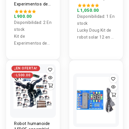
Doug (KIT)
Experimentos de
optica Geometrica
L1,050.00
GX-5002
L900.00
Disponibilidad:
1 En
Disponibilidad:
2 En
stock
stock
Lucky Doug Kit de
Kit de
robot solar 12 en 1
Experimentos de
STEM para niños ,
óptica Geométrica
juego de
GX-5002
experimentos
científicos de
¡EN OFERTA!
construcción
-L500.00
educativa, regalos
para niños y niñas
Robot humanoide