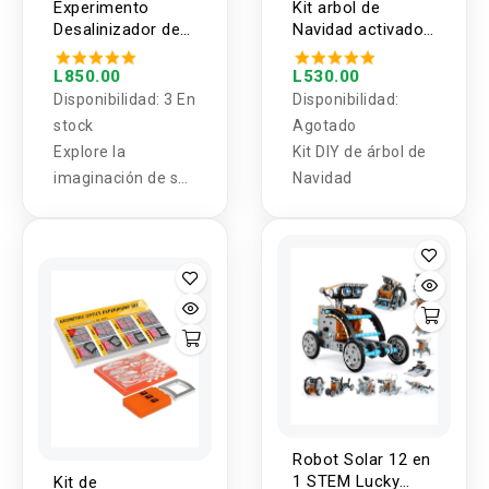
Experimento
Kit arbol de
Desalinizador de
Navidad activado
Agua
por voz DIY
L850.00
L530.00
Disponibilidad:
3 En
Disponibilidad:
stock
Agotado
Explore la
Kit DIY de árbol de
imaginación de sus
Navidad
niños mediante la
ingeniería y la
física de estos
robots diseñados
para ellos,
tecnología al
alcance de sus
niños ,
recomendado para
mayores de 8
Robot Solar 12 en
años.
1 STEM Lucky
Kit de