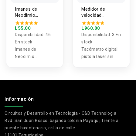
Imanes de
Medidor de
Neodimio
velocidad
circulares y
TACÓMETRO
cilindricos
(RPM) vía láser
L55.00
L960.00
Disponibilidad:
46
Disponibilidad:
3 En
En stock
stock
Imanes de
Tacómetro digital
Neodimio
pistola láser sin
circulares y
contacto RPM
cilíndricos
Tacómetro
medidor de
velocidad
.
Información
Circuitos y Desarrollo en Tecnología - C&D Technologia
Bvd. San Juan Bosco, bajando colonia Payaqui, frente a
puente bicentenario, orilla de calle.
11101 Tegucigalpa