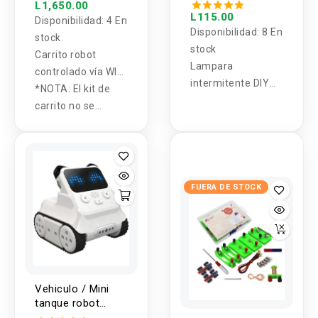
FLA-1
L1,650.00
L115.00
Disponibilidad:
4 En
Disponibilidad:
8 En
stock
stock
Carrito robot
Lampara
controlado vía WIFI
intermitente DIY
a través de
*NOTA: El kit de
FLA-1
microcontrolador
carrito no se
ESP-32 y
entrega armado.
transmisión a
través de ESP-
32CAM.
FUERA DE STOCK
Vehiculo / Mini
tanque robot
Codey Rocky