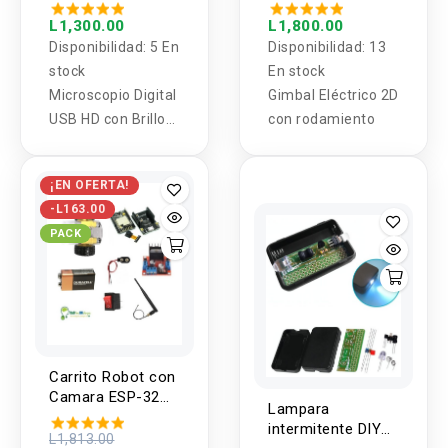
Brillo Ajustable 1-
rodamiento
600X
L1,300.00
L1,800.00
Disponibilidad:
5 En
Disponibilidad:
13
stock
En stock
Microscopio Digital
Gimbal Eléctrico 2D
USB HD con Brillo
con rodamiento
Ajustable 1-600X
¡EN OFERTA!
-L163.00
PACK
Carrito Robot con
Camara ESP-32
Lampara
WIFI
intermitente DIY
L1,813.00