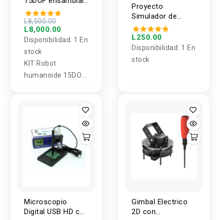
15DOF ensamblalo
Proyecto
tu mismo KIT DIY
Simulador de
L8,500.00
Semaforo 4 Vias
L8,000.00
con STC89C52
L250.00
Disponibilidad:
1 En
(DIY)
Disponibilidad:
1 En
stock
stock
KIT Robot
humanoide 15DOF
ensamblalo tu
mismo
Microscopio
Gimbal Electrico
Digital USB HD con
2D con