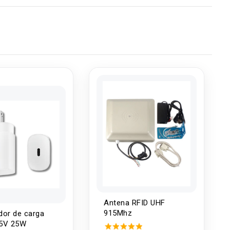
Antena RFID UHF
915Mhz
dor de carga
5V 25W