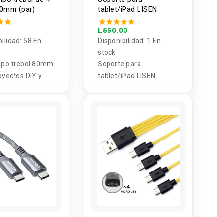
80mm (par)
tablet/iPad LISEN
L550.00
bilidad:
58 En
Disponibilidad:
1 En
stock
ipo trebol 80mm
Soporte para
oyectos DIY y
tablet/iPad LISEN
plicaciones.