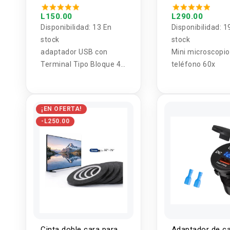
pines hembra / macho
L150.00
L290.00
Disponibilidad:
13 En
Disponibilidad:
1
stock
stock
adaptador USB con
Mini microscopio
Terminal Tipo Bloque 4
teléfono 60x
pines HEMBRA y
MACHO
¡EN OFERTA!
-L250.00
Cinta doble cara para
Adaptador de c