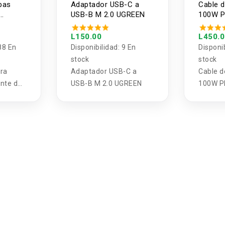
bas
Adaptador USB-C a
Cable d
USB-B M 2.0 UGREEN
100W P
USB-C
L150.00
L450.
88 En
Disponibilidad:
9 En
Disponi
stock
stock
ara
Adaptador USB-C a
Cable d
ente de
USB-B M 2.0 UGREEN
100W P
de
C UGR
nana y
rto.