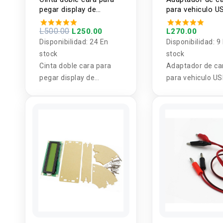
pegar display de
para vehiculo U
pantallas de TV 10m
USB-C QC3.0 PD
24V 60W (cigarr
L500.00
L250.00
L270.00
Disponibilidad:
24 En
Disponibilidad:
9
stock
stock
Cinta doble cara para
Adaptador de ca
pegar display de
para vehiculo US
pantallas de TV 10m
USB-C QC3.0 PD
60W (cigarrera)