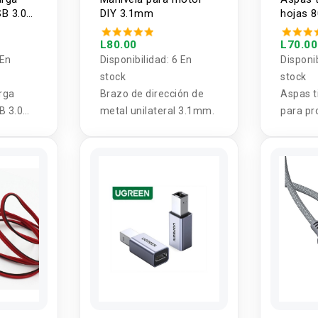
SB 3.0
DIY 3.1mm
hojas 
 12-
era)
L80.00
L70.00
 En
Disponibilidad:
6 En
Disponi
stock
stock
rga
Brazo de dirección de
Aspas t
B 3.0
metal unilateral 3.1mm.
para pr
 12-24V
otras a