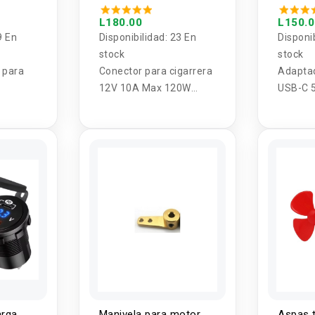
120W Hembra-Macho
L180.00
L150.
9 En
Disponibilidad:
23 En
Disponi
stock
stock
 para
Conector para cigarrera
Adaptad
12V 10A Max 120W
USB-C 
Hembra - Macho
arga
Manivela para motor
Aspas t