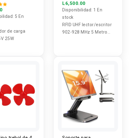
L6,500.00
00
Disponibilidad:
1 En
bilidad:
5 En
stock
RFID UHF lector/escritor
or de carga
902-928 MHz 5 Metro
5V 25W
SDK libre y Software
para coche sistema de
embalaje y almacén
ipo trebol de 4
Soporte para