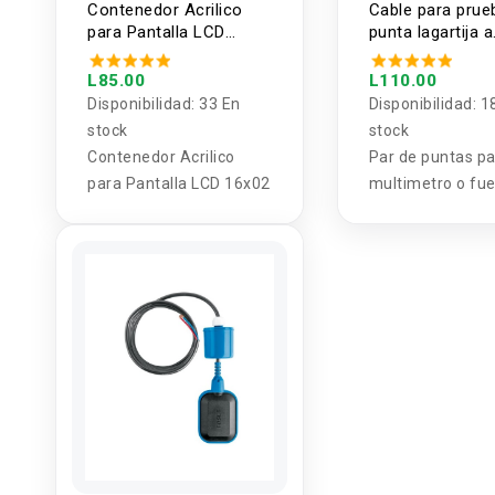
Contenedor Acrilico
Cable para prue
para Pantalla LCD
punta lagartija a
16x02
banana 90cm
L85.00
L110.00
Disponibilidad:
33 En
Disponibilidad:
1
stock
stock
Contenedor Acrilico
Par de puntas p
para Pantalla LCD 16x02
multimetro o fu
poder , terminal 
conexion tipo ba
puntas tipo Laga