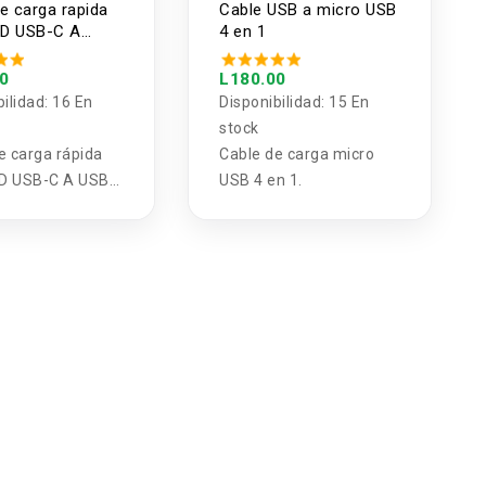
e carga rapida
Cable USB a micro USB
D USB-C A
4 en 1
 UGREEN
00
L180.00
bilidad:
16 En
Disponibilidad:
15 En
stock
e carga rápida
Cable de carga micro
D USB-C A USB-
USB 4 en 1.
EEN