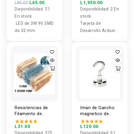
Sense Rev2
L45.00
L1,950.00
L85.00
Disponibilidad:
31
Disponibilidad:
2 En
En stock
stock
LED de 3W 9V SMD
Tarjeta de
de 32 mm
Desarrollo Arduino
Nano 33 BLE Sense
Rev2
Resistencias de
Iman de Gancho
Filamento de
magnetico de
Carbon 1/4W 1
neodimio
Valor (10
L31.00
L120.00
Unidades)
Disponibilidad:
325
Disponibilidad:
61