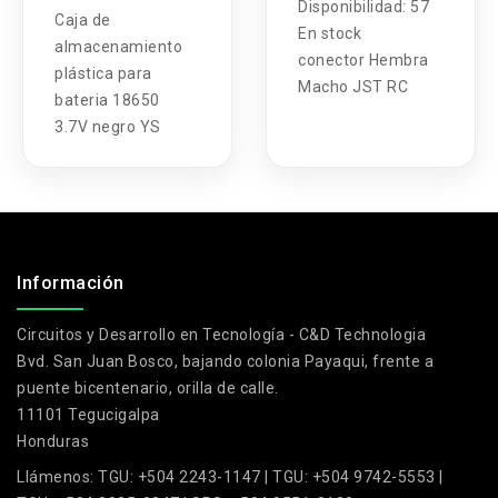
Disponibilidad:
57
Caja de
En stock
almacenamiento
conector Hembra
plástica para
Macho JST RC
bateria 18650
3.7V negro YS
.
Información
Circuitos y Desarrollo en Tecnología - C&D Technologia
Bvd. San Juan Bosco, bajando colonia Payaqui, frente a
puente bicentenario, orilla de calle.
11101 Tegucigalpa
Honduras
Llámenos:
TGU: +504 2243-1147 | TGU: +504 9742-5553 |