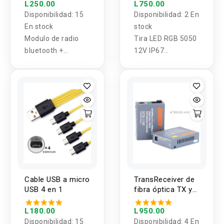
multicolor 5
L250.00
L750.00
metros
Disponibilidad:
15
Disponibilidad:
2 En
En stock
stock
Modulo de radio
Tira LED RGB 5050
bluetooth +
12V IP67
control 5v
Impermeable
multicolor
Cable USB a micro
TransReceiver de
USB 4 en 1
fibra óptica TX y
RX 25Km (par de
media converter)
L180.00
L950.00
Disponibilidad:
15
Disponibilidad:
4 En