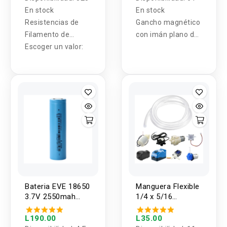
En stock
En stock
Resistencias de
Gancho magnético
Filamento de
con imán plano de
Carbon 1/4W (10
Escoger un valor:
20mm
Unidades)
Bateria EVE 18650
Manguera Flexible
3.7V 2550mah
1/4 x 5/16
7.5A
pulgadas - 1
Metro
L190.00
L35.00