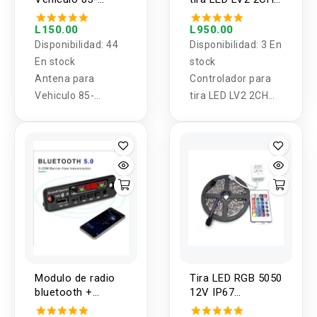
112Mhz Conector
0/1-10V
Banana ANT-309/
L150.00
L950.00
extension 3m
Disponibilidad:
44
Disponibilidad:
3 En
En stock
stock
Antena para
Controlador para
Vehiculo 85-
tira LED LV2 2CH
112Mhz Conector
0/1-10V
Banana ANT-309/
extension 3m
Modulo de radio
Tira LED RGB 5050
bluetooth +
12V IP67
control 5v
Impermeable