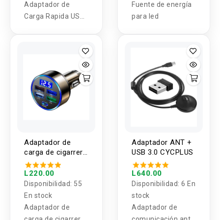
Adaptador de
Fuente de energía
Carga Rapida USB-
para led
C a Micro USB
Adaptador de
Adaptador ANT +
carga de cigarrera
USB 3.0 CYCPLUS
para vehiculo 5
puertos USB PD
L220.00
L640.00
QC3.0 USB-C
Disponibilidad:
55
Disponibilidad:
6 En
250W
En stock
stock
Adaptador de
Adaptador de
carga de cigarrera
comunicación ant