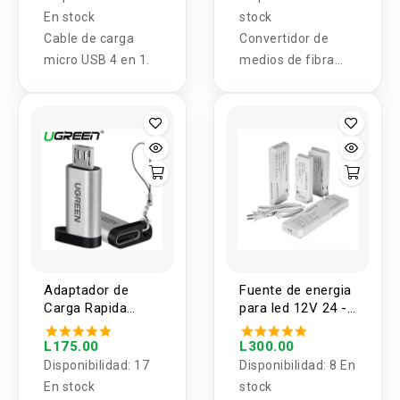
En stock
stock
Cable de carga
Convertidor de
micro USB 4 en 1.
medios de fibra
óptica 25 km SC 10
/ 100M Monomodo
Adaptador de
Fuente de energia
Carga Rapida
para led 12V 24 -
USB-C a Micro
100W
USB UGREEN
L175.00
L300.00
Disponibilidad:
17
Disponibilidad:
8 En
En stock
stock