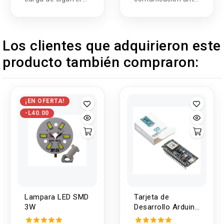
para vehículo 5
Stick
puertos USB PD
QC3.0 USB-C
Los clientes que adquirieron este
250W
producto también compraron:
¡EN OFERTA!
-L40.00
Lampara LED SMD
Tarjeta de
3W
Desarrollo Arduino
Nano 33 BLE