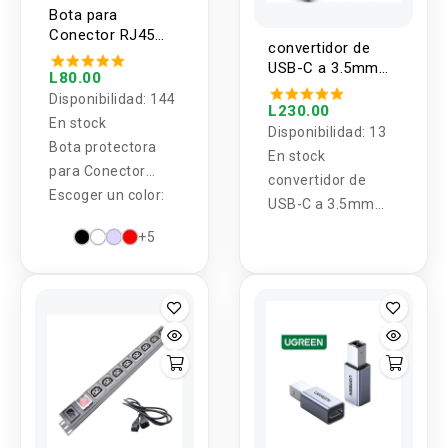
Bota para
Conector RJ45
convertidor de
(10 Unidades)
USB-C a 3.5mm
L80.00
UGREEN
Disponibilidad:
144
L230.00
En stock
Disponibilidad:
13
Bota protectora
En stock
para Conector
convertidor de
RJ45 Cat5e/Cat6
Escoger un color:
USB-C a 3.5mm
UGREEN
+5