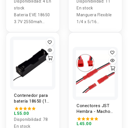
Disponibilidad:
4 En
Disponibilidad:
11
stock
En stock
Bateria EVE 18650
Manguera Flexible
3.7V 2550mah
1/4 x 5/16
7.5A
pulgadas - 1 Metro
Contenedor para
batería 18650 (1
Conectores JST
unidad)
Hembra - Macho
L55.00
(3 pares) Calibre
Disponibilidad:
78
20-24AWG
L45.00
En stock