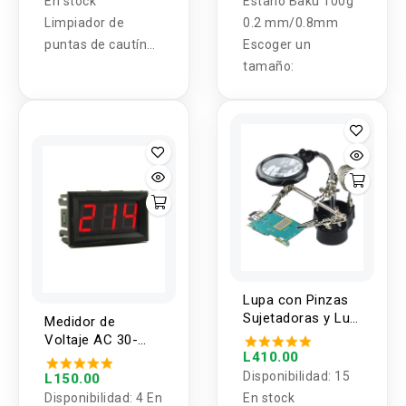
En stock
Estaño Baku 100g
Limpiador de
0.2 mm/0.8mm
puntas de cautín
Escoger un
BK-222 BAKU
tamaño:
Lupa con Pinzas
Sujetadoras y Luz
Medidor de
LED TE-801
Voltaje AC 30-
L410.00
500V
Disponibilidad:
15
L150.00
Disponibilidad:
4 En
En stock