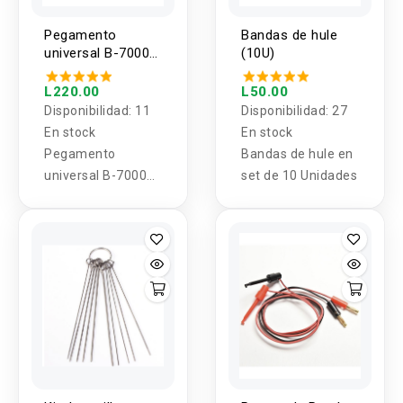
Pegamento
Bandas de hule
universal B-7000
(10U)
Transparente
110ml Zhanlida
L220.00
L50.00
Disponibilidad:
11
Disponibilidad:
27
En stock
En stock
Pegamento
Bandas de hule en
universal B-7000
set de 10 Unidades
Transparente
110ml Zhanlida