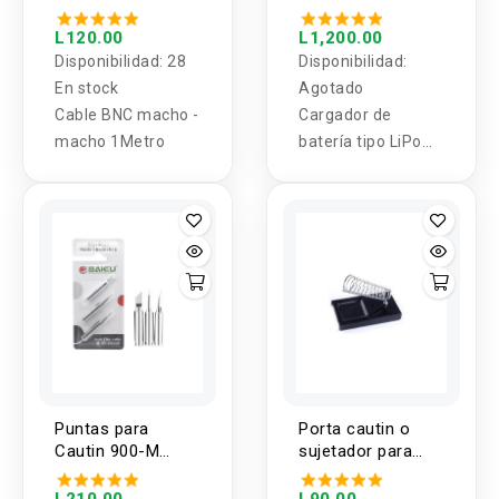
IMAX B6 AC 80W
6A 5000mAh
L120.00
L1,200.00
Disponibilidad:
28
Disponibilidad:
En stock
Agotado
Cable BNC macho -
Cargador de
macho 1Metro
batería tipo LiPo
IMAX B6 AC 80W
6A 5000mAh
Puntas para
Porta cautin o
Cautin 900-M
sujetador para
Baku BK-9033
cautin
L210.00
L90.00