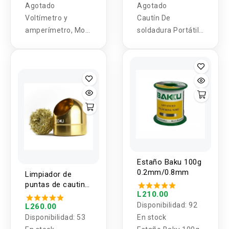
Agotado
Agotado
Voltímetro y
Cautín De
amperímetro, Moni
soldadura Portátil
tor de energía AC
Frocbro 1800mah
110V/220V 20A
5V
monofásico.
Estaño Baku 100g
0.2mm/0.8mm
Limpiador de
puntas de cautin
L210.00
BK-222 Baku
Disponibilidad:
92
L260.00
Disponibilidad:
53
En stock