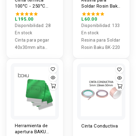
Cinta termica
Resina para
100°C - 250°C
Soldar Rosin Baku
40x30mm
BK-220
L195.00
L60.00
Disponibilidad:
28
Disponibilidad:
133
En stock
En stock
Cinta para pegar
Resina para Soldar
40x30mm alta
Rosin Baku BK-220
temperatura
Herramienta de
Cinta Conductiva
apertura BAKU