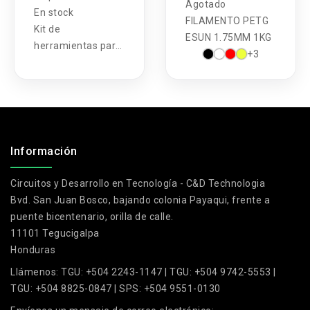
Agotado
En stock
FILAMENTO PETG
Kit de
ESUN 1.75MM 1KG
herramientas para
+3
apertura de
celulares 5 en 1
Baku BK-7285
.
Información
Circuitos y Desarrollo en Tecnología - C&D Technologia
Bvd. San Juan Bosco, bajando colonia Payaqui, frente a
puente bicentenario, orilla de calle.
11101 Tegucigalpa
Honduras
Llámenos:
TGU: +504 2243-1147 | TGU: +504 9742-5553 |
TGU: +504 8825-0847 | SPS: +504 9551-0130