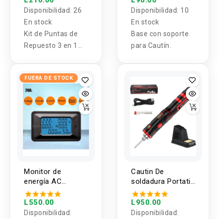
Disponibilidad:
26
Disponibilidad:
10
En stock
En stock
Kit de Puntas de
Base con soporte
Repuesto 3 en 1
para Cautín.
para Cautin Baku
BK-9033
FUERA DE STOCK
Monitor de
Cautin De
energía AC
soldadura Portatil
110V/220V 20A
FROGBRO
monofásico
1800mah 5V
L550.00
L950.00
Disponibilidad:
Disponibilidad: