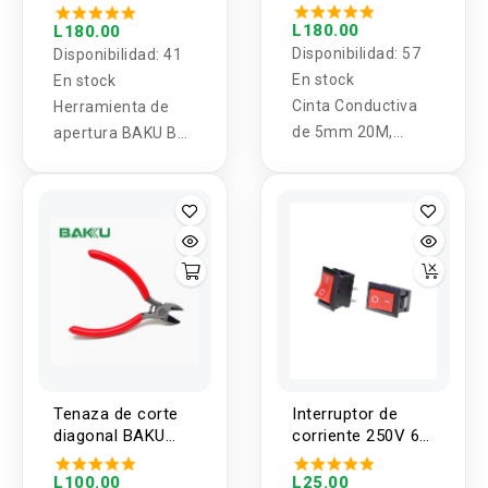
BA-219 (3U)
L180.00
L180.00
Disponibilidad:
57
Disponibilidad:
41
En stock
En stock
Cinta Conductiva
Herramienta de
de 5mm 20M,
apertura BAKU BA-
10mm 20M y 1M
219 (3U)
50mm
Tenaza de corte
Interruptor de
diagonal BAKU
corriente 250V 6A
BK-021
KCD1-101
L100.00
L25.00