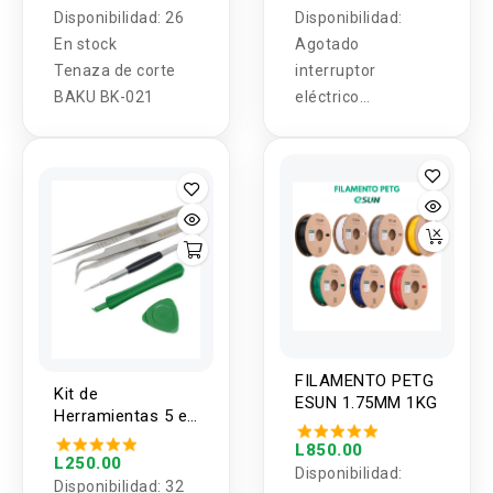
Disponibilidad:
26
Disponibilidad:
En stock
Agotado
Tenaza de corte
interruptor
BAKU BK-021
eléctrico
conmutador kcd1-
101 2 pin AC 250v
6A
FILAMENTO PETG
Kit de
ESUN 1.75MM 1KG
Herramientas 5 en
1 Baku BK-7285
L850.00
L250.00
Disponibilidad:
Disponibilidad:
32