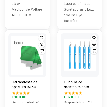
stock
Lupa con Pinzas
Medidor de Voltaje
Sujetadoras y Luz
AC 30-500V
LED TE-801
*No incluye
baterías
Herramienta de
Cuchilla de
apertura BAKU
mantenimiento
BA-219 (3U)
integrada HZY-
H505
L180.00
L320.00
Disponibilidad:
41
Disponibilidad:
21