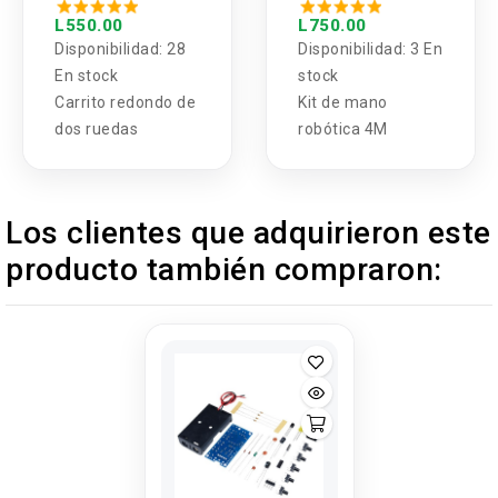
de 2 Ruedas
mano robótica
(Estructura)
L550.00
L750.00
Disponibilidad:
28
Disponibilidad:
3 En
En stock
stock
Carrito redondo de
Kit de mano
dos ruedas
robótica 4M
Los clientes que adquirieron este
producto también compraron: