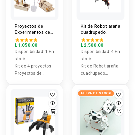
Proyectos de
Kit de Robot araña
Experimentos de
cuadrupedo
Ciencia STEM 4 en
bionico
1 (Kit)
L1,050.00
L2,500.00
Disponibilidad:
1 En
Disponibilidad:
4 En
stock
stock
Kit de 4 proyectos
Kit de Robot araña
Proyectos de
cuadrúpedo
Experimentos de
biónico
Ciencia STEM
FUERA DE STOCK