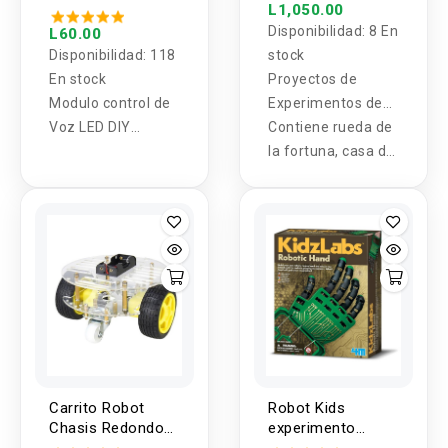
1 (Kit)
L1,050.00
CD4017
Disponibilidad:
8 En
L60.00
Disponibilidad:
118
stock
En stock
Proyectos de
Modulo control de
Experimentos de
Voz LED DIY
Ciencia STEM 5 en
Contiene rueda de
CD4017
1 (Kit)
la fortuna, casa del
molino de viento,
carrusel, luz de
estrella y lámpara
de fibra óptica con
7 colores de luces.
Carrito Robot
Robot Kids
Chasis Redondo
experimento