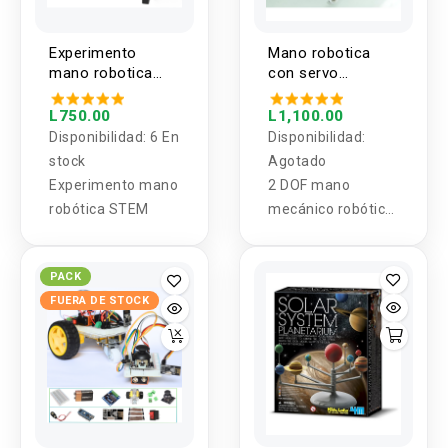
Experimento
Mano robotica
mano robotica
con servo
STEM
motores MG996R
(DIY)
L750.00
L1,100.00
Disponibilidad:
6 En
Disponibilidad:
stock
Agotado
Experimento mano
2 DOF mano
robótica STEM
mecánico robótico
MG995 Servo
Bracket Claw
PACK
Robot Kit Plata
FUERA DE STOCK