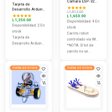
Camara ESP-32
Tarjeta de
WIFI
Desarrollo Arduino
L1,813.00
Leonardo Original
L1,650.00
R3 ATmega32u4
L1,250.00
Disponibilidad:
4 En
Disponibilidad:
2 En
stock
stock
Carrito robot
Tarjeta de
controlado vía WIFI
Desarrollo Arduino
a través de
*NOTA: El kit de
Leonardo Original
microcontrolador
carrito no se
R3 ATmega32u4
ESP-32 y
entrega armado.
transmisión a
FUERA DE STOCK
FUERA DE STOCK
través de ESP-
32CAM.