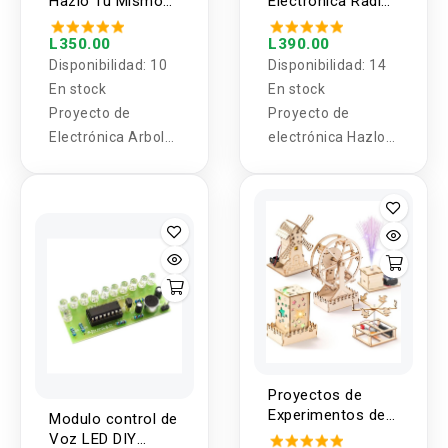
Hazlo Tu Mismo
Electronica Radio
como fuente de
(DIY)
FM (DIY)
alimentación
L350.00
L390.00
principal.
Disponibilidad:
10
Disponibilidad:
14
En stock
En stock
Proyecto de
Proyecto de
Electrónica Arbol
electrónica Hazlo
de Navidad Hazlo
tu mismo Radio
Tu Mismo (DIY)
FM.
Proyectos de
Experimentos de
Modulo control de
Ciencia STEM 5 en
Voz LED DIY