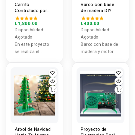
Carrito
Barco con base
Controlado por
de madera DIY
Infrarrojo
Hazlo tu mismo
L1,800.00
L400.00
Disponibilidad:
Disponibilidad:
Agotado
Agotado
En este proyecto
Barco con base de
se realiza el
madera y motor
armado de un
con hélices.
carrito robótico
controlado por
infrarrojo (IR)
utilizando un
Arduino Nano, un
controlador de
motores L293D,
tres sensores
infrarrojos y una
Arbol de Navidad
Proyecto de
batería de 9 V