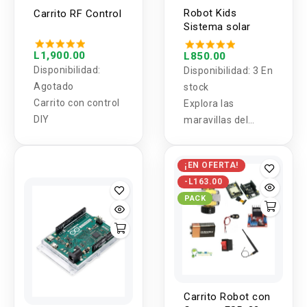
Robot Kids
Carrito RF Control
Sistema solar
L1,900.00
L850.00
Disponibilidad:
Disponibilidad:
3 En
Agotado
stock
Carrito con control
Explora las
DIY
maravillas del
espacio exterior
con el Planetario
¡EN OFERTA!
del Sistema Solar
-L163.00
4M. Junta el sol y
PACK
los planetas y
ponlos en
movimiento con
este fascinante
mini planetario que
brilla en la
Carrito Robot con
oscuridad.