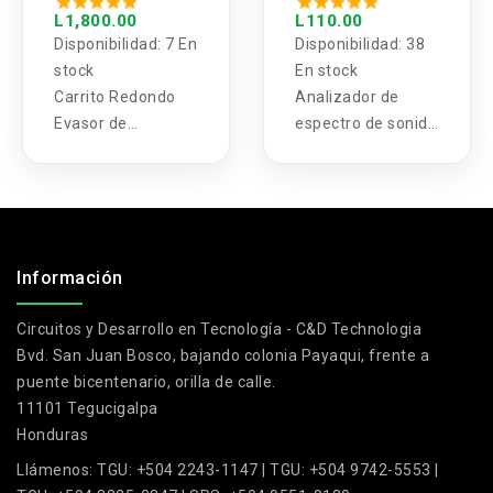
con 10 LED
L1,800.00
L110.00
LM3915
Disponibilidad:
7 En
Disponibilidad:
38
stock
En stock
Carrito Redondo
Analizador de
Evasor de
espectro de sonido
Obstáculos
de Audio con 10
LED LM3915
.
Información
Circuitos y Desarrollo en Tecnología - C&D Technologia
Bvd. San Juan Bosco, bajando colonia Payaqui, frente a
puente bicentenario, orilla de calle.
11101 Tegucigalpa
Honduras
Llámenos:
TGU: +504 2243-1147 | TGU: +504 9742-5553 |