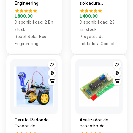
Engineering
soldadura
Consola de 51
juegos DIY
L800.00
L400.00
Disponibilidad:
2 En
Disponibilidad:
23
stock
En stock
Robot Solar Eco-
Proyecto de
Engineering
soldadura Consola
de 51 juegos DIY
Carrito Redondo
Analizador de
Evasor de
espectro de
Obstaculos
sonido de Audio