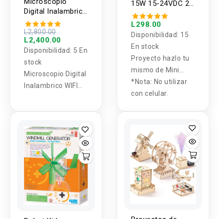
Microscopio
15W 15-24VDC 2A
Digital Inalambrico
(DIY)
WIFI USB 5MP
L298.00
600X
L2,800.00
Disponibilidad:
15
L2,400.00
En stock
Disponibilidad:
5 En
Proyecto hazlo tu
stock
mismo de Mini
Microscopio Digital
bobina Tesla de
*Nota: No utilizar
Inalambrico WIFI
15W de potencia,
con celular.
USB 5MP 600X
rango de
funcionamiento
15-24 VDC 2A.