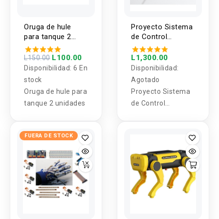
Oruga de hule
Proyecto Sistema
para tanque 2
de Control
unidades
Automático de
Acceso con
L100.00
L1,300.00
L150.00
Sensor Magnético
Disponibilidad:
6 En
Disponibilidad:
stock
Agotado
Oruga de hule para
Proyecto Sistema
tanque 2 unidades
de Control
Automático de
Acceso con Sensor
FUERA DE STOCK
Magnético