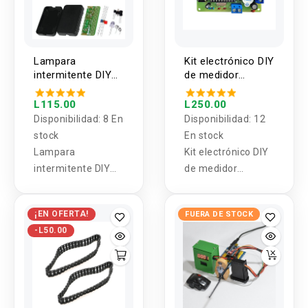
Lampara
Kit electrónico DIY
intermitente DIY
de medidor
FLA-1
ultrasónico de
distancia
L115.00
L250.00
Disponibilidad:
8 En
Disponibilidad:
12
stock
En stock
Lampara
Kit electrónico DIY
intermitente DIY
de medidor
FLA-1
ultrasónico de
distancia.
¡EN OFERTA!
FUERA DE STOCK
-L50.00