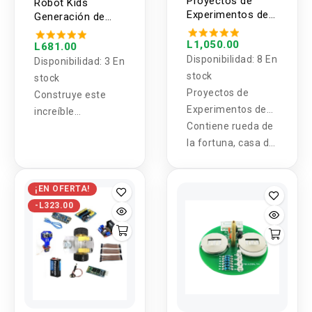
Proyectos de
Robot Kids
Experimentos de
Generación de
Ciencia STEM 5 en
viento
1 (Kit)
L1,050.00
L681.00
Disponibilidad:
8 En
Disponibilidad:
3 En
stock
stock
Proyectos de
Construye este
Experimentos de
increíble
Ciencia STEM 5 en
Contiene rueda de
generador eólico y
1 (Kit)
la fortuna, casa del
aprende sobre la
molino de viento,
energía renovable.
carrusel, luz de
Mire cómo brillan
¡EN OFERTA!
estrella y lámpara
los LED, ya que
-L323.00
de fibra óptica con
recibe energía del
7 colores de luces.
viento.