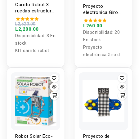
Carrito Robot 3
Proyecto
ruedas estructura
electronica Giro
y electronica
de led DIY
L2,523.00
L260.00
L2,200.00
Disponibilidad:
20
Disponibilidad:
3 En
En stock
stock
Proyecto
KIT carrito robot
electrónica Giro de
led DIY
Robot Solar Eco-
Proyecto de