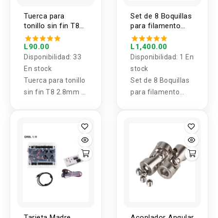
Tuerca para
Set de 8 Boquillas
tonillo sin fin T8
para filamento
2.8mm + Resorte
CREALITY
Kit
L90.00
L1,400.00
Disponibilidad:
33
Disponibilidad:
1 En
En stock
stock
Tuerca para tonillo
Set de 8 Boquillas
sin fin T8 2.8mm +
para filamento
Resorte Kit
CREALITY
Tarjeta Madre
Acoplador Angular