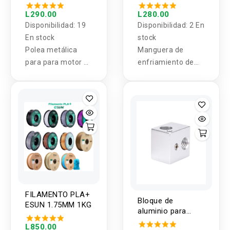
banda para motor
CNC con Valvula
Paso a Paso de
L290.00
L280.00
5mm, 6mm y 8mm
Disponibilidad:
19
Disponibilidad:
2 En
En stock
stock
Polea metálica
Manguera de
para para motor de
enfriamiento de
paso a paso de
CNC con Válvula
5mm, 6mm y
8mm.
FILAMENTO PLA+
Bloque de
ESUN 1.75MM 1KG
aluminio para
extrusor
L850.00