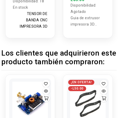
Disponibilidad:
18
Disponibilidad:
En stock
Agotado
TENSOR DE
Guia de extrusor
BANDA CNC
impresora 3D
IMPRESORA 3D
4x13x4mm
Los clientes que adquirieron este
producto también compraron:
¡EN OFERTA!
-L50.00