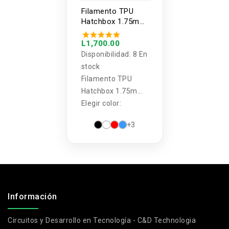
Filamento TPU
Hatchbox 1.75mm
2.2 lb
L1,700.00
Disponibilidad:
8 En
stock
Filamento TPU
Hatchbox 1.75mm
2.2 lb
Elegir color:
+3
.
Información
Circuitos y Desarrollo en Tecnología - C&D Technologia