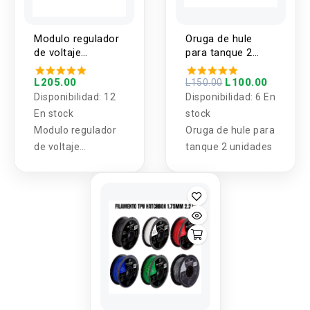
Modulo regulador
Oruga de hule
de voltaje
para tanque 2
descendente 5A
unidades
con pantalla led
L205.00
L100.00
L150.00
Disponibilidad:
12
Disponibilidad:
6 En
En stock
stock
Modulo regulador
Oruga de hule para
de voltaje
tanque 2 unidades
descendente 5A
con pantalla led