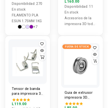
impresora 3D
L160.00
Disponibilidad:
270
20x20x13mm
Disponibilidad:
11
En stock
En stock
FILAMENTO PLA
Accesorios de la
ESUN 1.75MM 1KG
impresora 3D todo
+7
el bloque de
calefacción de
metal del proceso
de oxidación de
FUERA DE STOCK
aluminio negro de
extremo
caliente
20x20x13
mm
Tensor de banda
Guia de extrusor
para impresora 3D
impresora 3D
(3U)
4x13x4mm
L119.00
L85.00