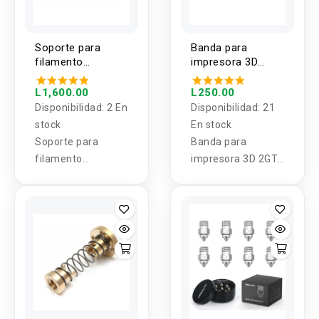
Soporte para
Banda para
filamento
impresora 3D
270x140x65mm
2GT-6 1000mm
CREALITY
L1,600.00
L250.00
Disponibilidad:
2 En
Disponibilidad:
21
stock
En stock
Soporte para
Banda para
filamento
impresora 3D 2GT-
270x140x65mm
6 1000mm
CREALITY