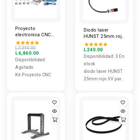
Proyecto
Diodo laser
electronica CNC
HUNST 25mm rojo
hazlo tu mismo
5V para grabadora
(DIY)
L7,340.00
laser
L240.00
L6,860.00
Disponibilidad:
3 En
Disponibilidad:
stock
Agotado
diodo laser HUNST
Kit Proyecto CNC
25mm rojo 5V para
grabadora laser